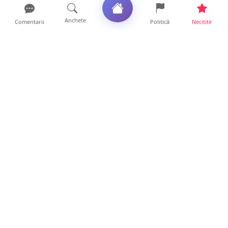
Anchete
Comentarii
Politică
Necitite
Ultimele articole
Servicii de TOP în sănătate! Centru de
recuperare medicală P...
16 ore • Locale
Profit pe seama neatenției șoferilor. Un site
din Ungaria vi...
14 ore • Life
Județul Satu Mare, codaș în regiune la
digitalizare. LISTA p...
14 ore • Locale