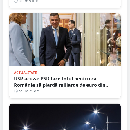
cartier al Sătmarului
acum 9 ore
ACTUALITATE
USR acuză: PSD face totul pentru ca
România să piardă miliarde de euro din
PNRR
acum 21 ore