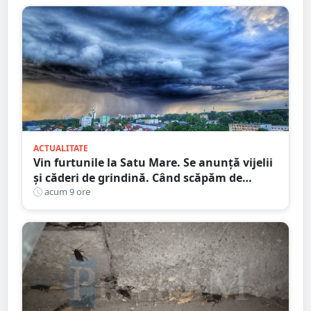
ACTUALITATE
Vin furtunile la Satu Mare. Se anunță vijelii
și căderi de grindină. Când scăpăm de
caniculă
acum 9 ore