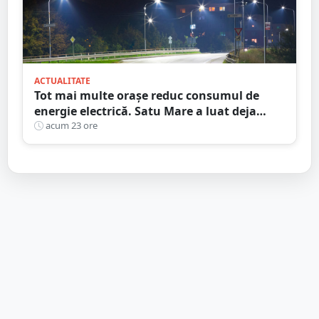
ACTUALITATE
Tot mai multe orașe reduc consumul de
energie electrică. Satu Mare a luat deja
măsuri. Cu ce soluții au venit ceilalți
acum 23 ore
primari