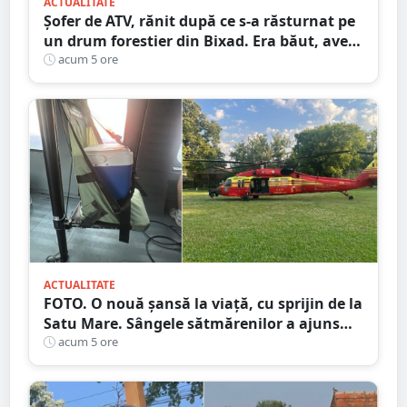
ACTUALITATE
Șofer de ATV, rănit după ce s-a răsturnat pe
un drum forestier din Bixad. Era băut, avea
permisul anulat, iar vehiculul nu era
acum 5 ore
înmatriculat
ACTUALITATE
FOTO. O nouă șansă la viață, cu sprijin de la
Satu Mare. Sângele sătmărenilor a ajuns
într-o misiune contra cronometru pentru
acum 5 ore
un transplant hepatic