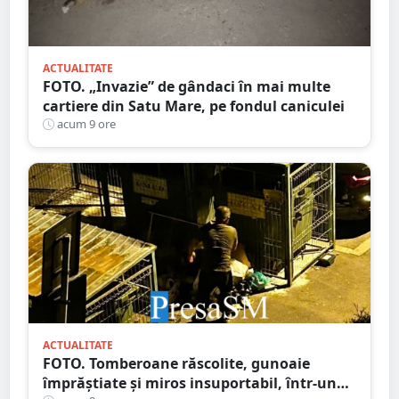
ACTUALITATE
FOTO. „Invazie” de gândaci în mai multe
cartiere din Satu Mare, pe fondul caniculei
acum 9 ore
ACTUALITATE
FOTO. Tomberoane răscolite, gunoaie
împrăștiate și miros insuportabil, într-un