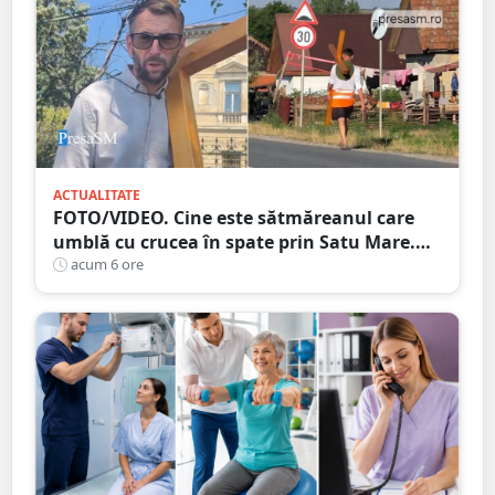
ACTUALITATE
FOTO/VIDEO. Cine este sătmăreanul care
umblă cu crucea în spate prin Satu Mare.
De ce face acest gest
acum 6 ore