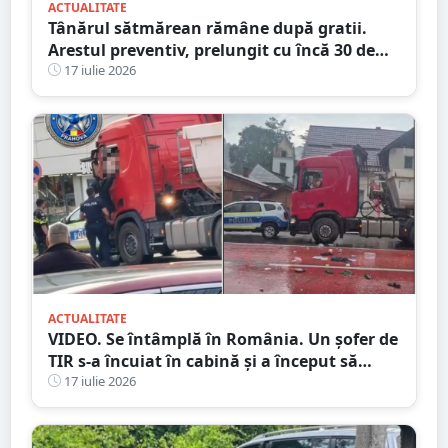
ACTUALITATE
Tânărul sătmărean rămâne după gratii.
Arestul preventiv, prelungit cu încă 30 de
zile în dosarul morții de la Ștrandul Satu
17 iulie 2026
Mare
ACTUALITATE
VIDEO. Se întâmplă în România. Un șofer de
TIR s-a încuiat în cabină și a început să
arunce cu obiecte în trecători. Au intervenit
17 iulie 2026
mascații