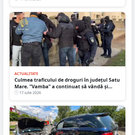
ACTUALITATE
Culmea traficului de droguri în județul Satu
Mare. ”Vamba” a continuat să vândă și
după ce a fost prins
17 iulie 2026