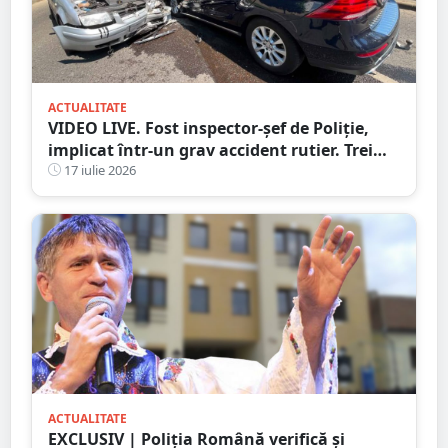
ACTUALITATE
VIDEO LIVE. Fost inspector-șef de Poliție,
implicat într-un grav accident rutier. Trei
persoane au ajuns la spital
17 iulie 2026
ACTUALITATE
EXCLUSIV | Poliția Română verifică și