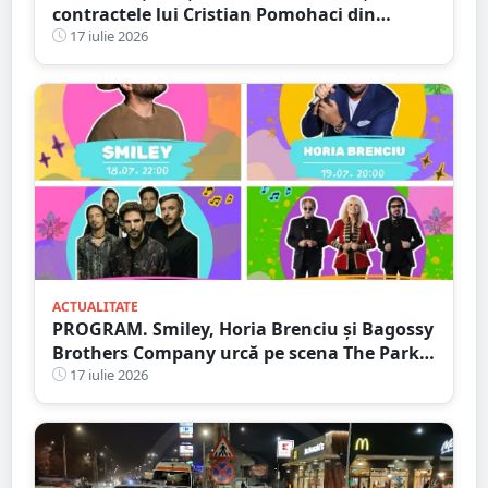
contractele lui Cristian Pomohaci din
județul Satu Mare. PresaSM a reușit să
17 iulie 2026
oprească un concert încă din 2023
ACTUALITATE
PROGRAM. Smiley, Horia Brenciu și Bagossy
Brothers Company urcă pe scena The Park
Festival. Trei zile de concerte la Carei
17 iulie 2026