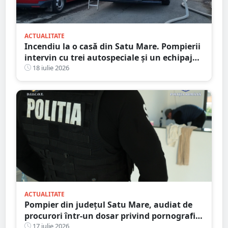
ACTUALITATE
Incendiu la o casă din Satu Mare. Pompierii
intervin cu trei autospeciale și un echipaj
SMURD
18 iulie 2026
ACTUALITATE
Pompier din județul Satu Mare, audiat de
procurori într-un dosar privind pornografia
infantilă
17 iulie 2026