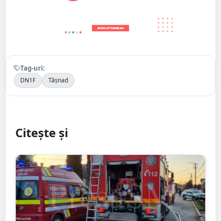
Tag-uri:
DN1F
Tășnad
Citește și