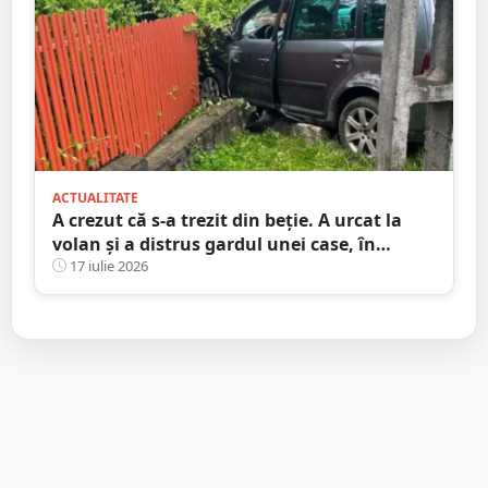
ACTUALITATE
A crezut că s-a trezit din beție. A urcat la
volan și a distrus gardul unei case, în
județul Satu Mare
17 iulie 2026