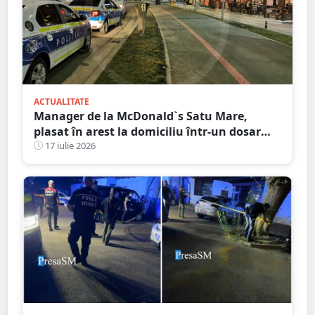
ACTUALITATE
Manager de la McDonald`s Satu Mare,
plasat în arest la domiciliu într-un dosar
DIICOT de trafic de droguri
17 iulie 2026