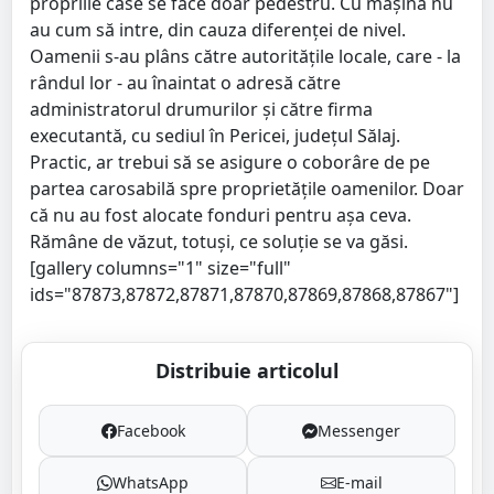
propriile case se face doar pedestru. Cu mașina nu
au cum să intre, din cauza diferenței de nivel.
Oamenii s-au plâns către autoritățile locale, care - la
rândul lor - au înaintat o adresă către
administratorul drumurilor și către firma
executantă, cu sediul în Pericei, județul Sălaj.
Practic, ar trebui să se asigure o coborâre de pe
partea carosabilă spre proprietățile oamenilor. Doar
că nu au fost alocate fonduri pentru așa ceva.
Rămâne de văzut, totuși, ce soluție se va găsi.
[gallery columns="1" size="full"
ids="87873,87872,87871,87870,87869,87868,87867"]
Distribuie articolul
Facebook
Messenger
WhatsApp
E-mail