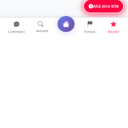
Altă știre
0/56
Anchete
Comentarii
Politică
Necitite
Ultimele articole
La ce ore va putea fi observată eclipsa de
soare la Satu Mar...
12 ore • Life
FOTO/VIDEO. Controale „reinstituite”
temporar la frontiera c...
11 ore • Locale
Șofer de TIR, prins la 71 de ani cu permisul
suspendat. Un t...