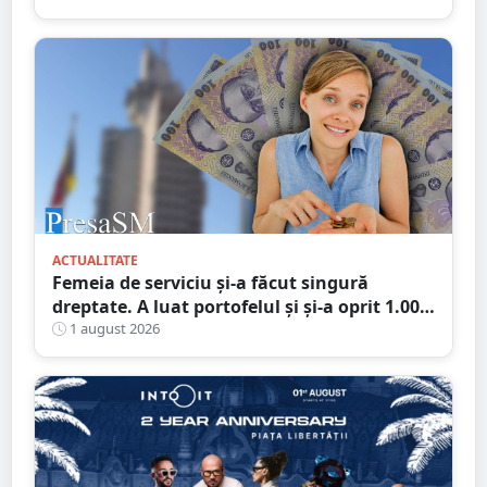
ACTUALITATE
Femeia de serviciu și-a făcut singură
dreptate. A luat portofelul și și-a oprit 1.000
de lei: „Ăștia mi se cuvin, sunt pentru
1 august 2026
curățenie”