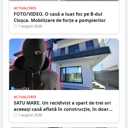
ACTUALITATE
FOTO/VIDEO. O casă a luat foc pe B-dul
Cloșca. Mobilizare de forțe a pompierilor
1 august 2026
ACTUALITATE
SATU MARE. Un recidivist a spart de trei ori
aceeași casă aflată în construcție, în doar
șase zile
1 august 2026