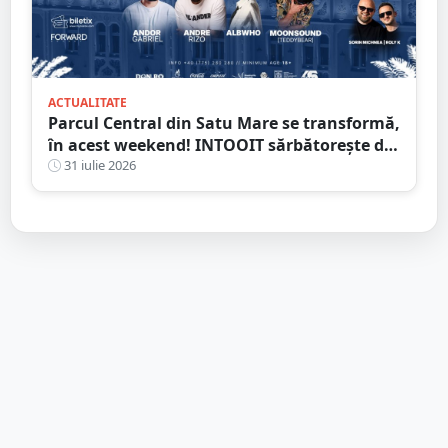
ACTUALITATE
Parcul Central din Satu Mare se transformă,
în acest weekend! INTOOIT sărbătorește doi
ani printr-un eveniment spectaculos
31 iulie 2026