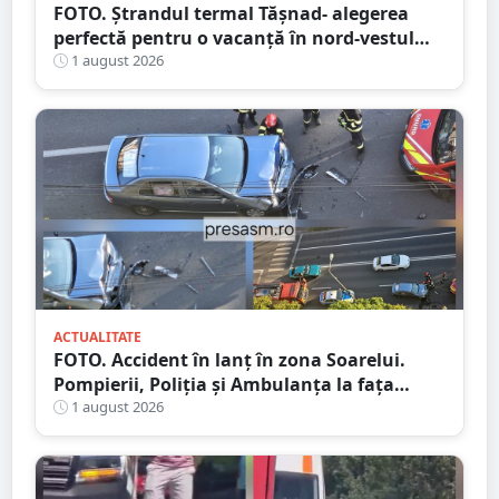
FOTO. Ștrandul termal Tășnad- alegerea
perfectă pentru o vacanță în nord-vestul
României
1 august 2026
ACTUALITATE
FOTO. Accident în lanț în zona Soarelui.
Pompierii, Poliția și Ambulanța la fața
locului
1 august 2026