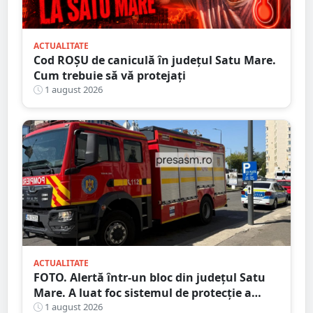
ACTUALITATE
Cod ROȘU de caniculă în județul Satu Mare.
Cum trebuie să vă protejați
1 august 2026
ACTUALITATE
FOTO. Alertă într-un bloc din județul Satu
Mare. A luat foc sistemul de protecție a
gazelor
1 august 2026