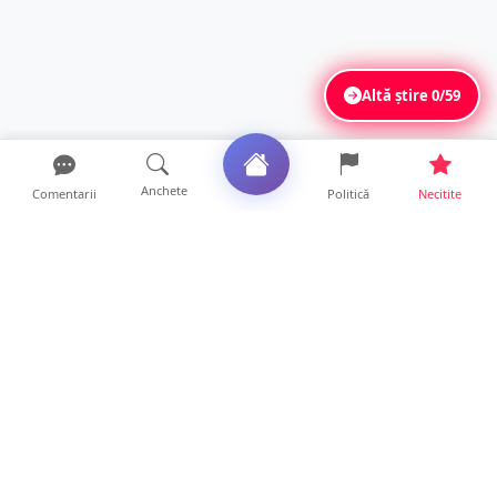
Altă știre
0/59
Anchete
Comentarii
Politică
Necitite
Ultimele articole
Servicii de TOP în sănătate! Centru de
recuperare medicală P...
16 ore • Locale
Profit pe seama neatenției șoferilor. Un site
din Ungaria vi...
14 ore • Life