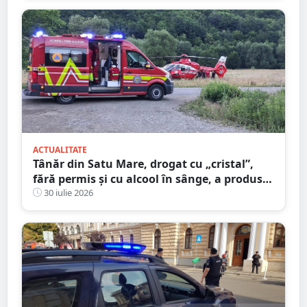
ACTUALITATE
Tânăr din Satu Mare, drogat cu „cristal”,
fără permis și cu alcool în sânge, a produs
un accident grav. Pasagerul a stat 13 zile în
30 iulie 2026
spital