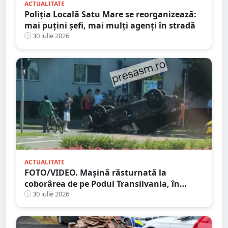
ACTUALITATE
Poliția Locală Satu Mare se reorganizează:
mai puțini șefi, mai mulți agenți în stradă
30 iulie 2026
ACTUALITATE
FOTO/VIDEO. Mașină răsturnată la
coborârea de pe Podul Transilvania, în
municipiul Satu Mare
30 iulie 2026