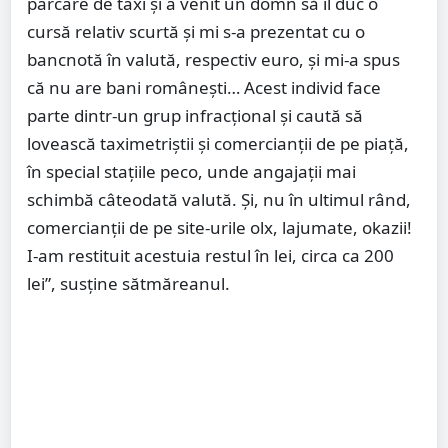
parcare de taxi și a venit un domn să îl duc o
cursă relativ scurtă și mi s-a prezentat cu o
bancnotă în valută, respectiv euro, și mi-a spus
că nu are bani românești… Acest individ face
parte dintr-un grup infracțional și caută să
lovească taximetriștii și comercianții de pe piață,
în special stațiile peco, unde angajații mai
schimbă câteodată valută. Și, nu în ultimul rând,
comercianții de pe site-urile olx, lajumate, okazii!
I-am restituit acestuia restul în lei, circa ca 200
lei”, susține sătmăreanul.