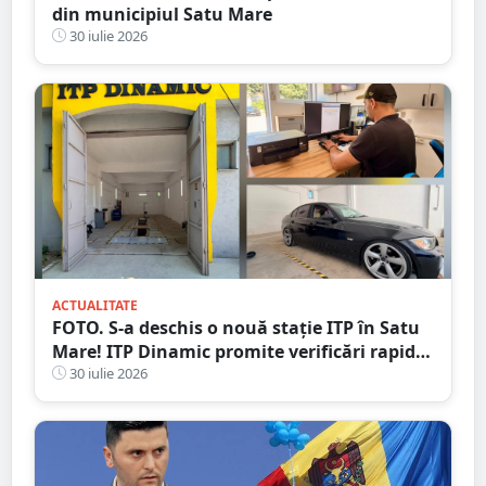
din municipiul Satu Mare
30 iulie 2026
ACTUALITATE
FOTO. S-a deschis o nouă stație ITP în Satu
Mare! ITP Dinamic promite verificări rapide
și servicii de calitate
30 iulie 2026