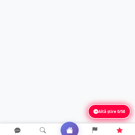
Altă știre
0/58