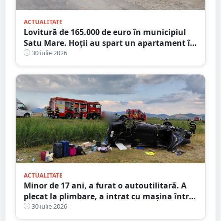
ACTUALITATE
Lovitură de 165.000 de euro în municipiul
Satu Mare. Hoții au spart un apartament în
timp ce proprietarii erau în concediu
30 iulie 2026
ACTUALITATE
Minor de 17 ani, a furat o autoutilitară. A
plecat la plimbare, a intrat cu mașina într-o
anexă și apoi a abandonat-o
30 iulie 2026