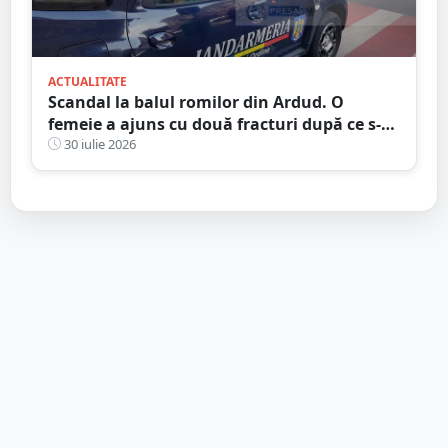
ACTUALITATE
Scandal la balul romilor din Ardud. O
femeie a ajuns cu două fracturi după ce s-a
interpus într-o bătaie
30 iulie 2026