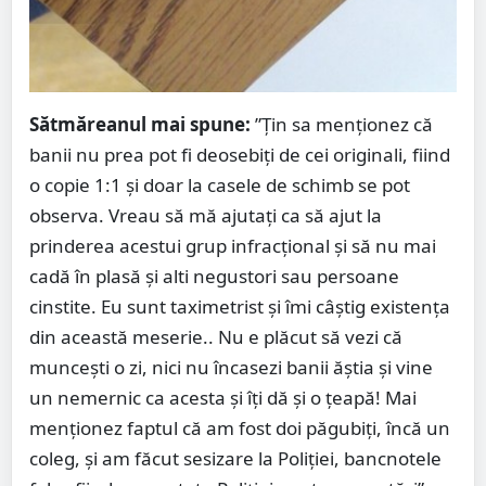
Sătmăreanul mai spune:
”Țin sa menționez că
banii nu prea pot fi deosebiți de cei originali, fiind
o copie 1:1 și doar la casele de schimb se pot
observa. Vreau să mă ajutați ca să ajut la
prinderea acestui grup infracțional și să nu mai
cadă în plasă și alti negustori sau persoane
cinstite. Eu sunt taximetrist și îmi câștig existența
din această meserie.. Nu e plăcut să vezi că
muncești o zi, nici nu încasezi banii ăștia și vine
un nemernic ca acesta și îți dă și o țeapă! Mai
menționez faptul că am fost doi păgubiți, încă un
coleg, și am făcut sesizare la Poliției, bancnotele