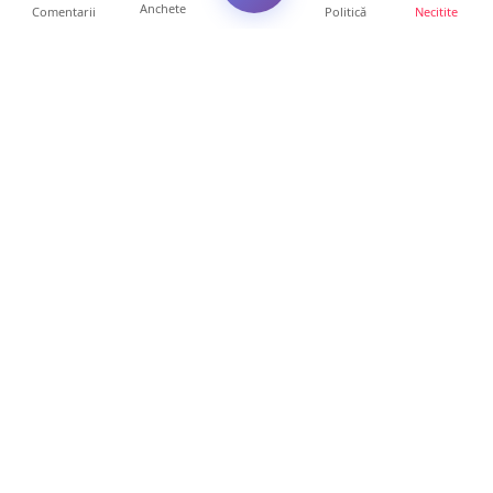
Anchete
Comentarii
Politică
Necitite
Ultimele articole
FOTO/VIDEO. Accident cumplit! Impact
frontal între un TIR și...
16 ore • Locale
FOTO. Nebunie de arome în centrul
Sătmarului! Nazar Kebab Ho...
15 ore • Locale
La ce ore va putea fi observată eclipsa de
soare la Satu Mar...
12 ore • Life
FOTO/VIDEO. Controale „reinstituite”
temporar la frontiera c...