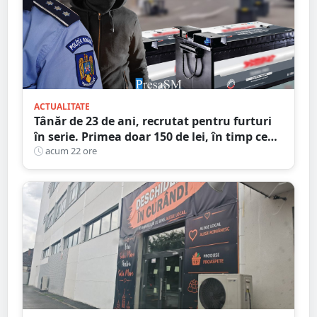
ACTUALITATE
Tânăr de 23 de ani, recrutat pentru furturi
în serie. Primea doar 150 de lei, în timp ce
complicii dispăreau cu prada
acum 22 ore