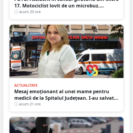
17. Motociclist lovit de un microbuz.
Victima, rămasă la pământ
acum 20 ore
ACTUALITATE
Mesaj emoționant al unei mame pentru
medicii de la Spitalul Județean. I-au salvat
copilul după ani de încercări fără rezultat
acum 21 ore