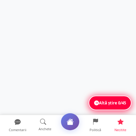
Altă știre
0/45
Anchete
Comentarii
Politică
Necitite