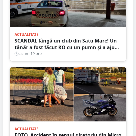
ACTUALITATE
SCANDAL lângă un club din Satu Mare! Un
tânăr a fost făcut KO cu un pumn și a ajuns
la spital. Agresorul, reținut
acum 19 ore
ACTUALITATE
FOTO. Accident în sensul giratoriu din Micro