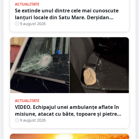
ACTUALITATE
Se extinde unul dintre cele mai cunoscute
lanțuri locale din Satu Mare. Derșidan
pregătește o investiție importantă
9 august 2026
ACTUALITATE
VIDEO. Echipajul unei ambulanțe aflate în
misiune, atacat cu bâte, topoare și pietre
într-un județ din țară. Totul din cauza
9 august 2026
zvonurilor de pe Tik Tok