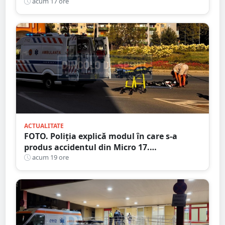
răniți, un copil de doar 2 ani
acum 17 ore
ACTUALITATE
FOTO. Poliția explică modul în care s-a
produs accidentul din Micro 17.
Motociclistul a ajuns la Urgență
acum 19 ore