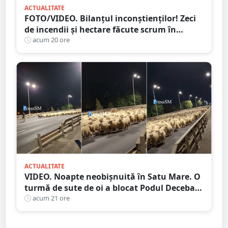
ACTUALITATE
FOTO/VIDEO. Bilanțul inconștienților! Zeci
de incendii și hectare făcute scrum în
județul Satu Mare
acum 20 ore
ACTUALITATE
VIDEO. Noapte neobișnuită în Satu Mare. O
turmă de sute de oi a blocat Podul Decebal.
Gest de apreciat al ciobanului
acum 21 ore