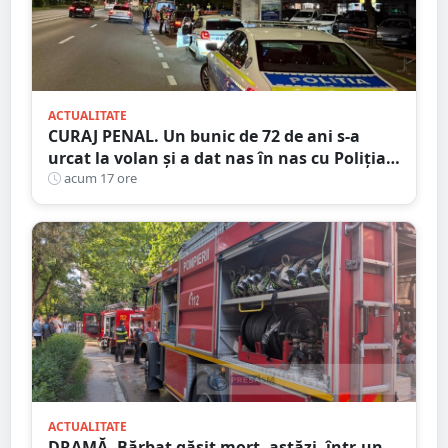
ACTUALITATE
CURAJ PENAL. Un bunic de 72 de ani s-a
urcat la volan și a dat nas în nas cu Poliția
Satu Mare
acum 17 ore
ACTUALITATE
DRAMĂ. Bărbat găsit mort, astăzi, într-un