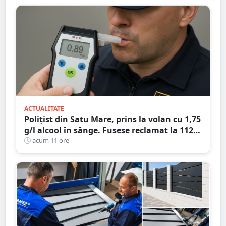
ACTUALITATE
Polițist din Satu Mare, prins la volan cu 1,75
g/l alcool în sânge. Fusese reclamat la 112
că circula pe contrasens
acum 11 ore