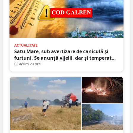
ACTUALITATE
Satu Mare, sub avertizare de caniculă și
furtuni. Se anunță vijelii, dar și temperaturi
ridicate. Avertizarea ANM
acum 20 ore