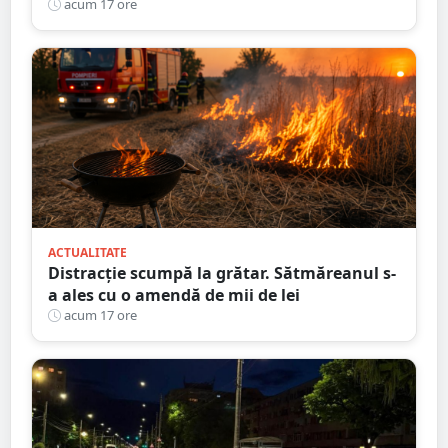
nouă întârziere. Fără explicații clare
acum 17 ore
ACTUALITATE
Distracție scumpă la grătar. Sătmăreanul s-
a ales cu o amendă de mii de lei
acum 17 ore