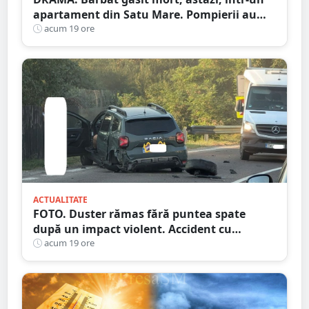
apartament din Satu Mare. Pompierii au
spart ușa
acum 19 ore
ACTUALITATE
FOTO. Duster rămas fără puntea spate
după un impact violent. Accident cu
implicarea unei mașini din Satu Mare
acum 19 ore