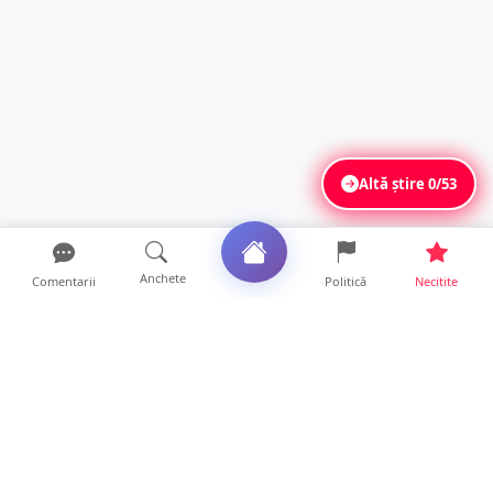
Altă știre
0/53
Anchete
Comentarii
Politică
Necitite
Ultimele articole
Polițist din Satu Mare, prins la volan cu 1,75
g/l alcool în...
19 ore • Locale