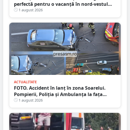
perfectă pentru o vacanță în nord-vestul
României
1 august 2026
ACTUALITATE
FOTO. Accident în lanț în zona Soarelui.
Pompierii, Poliția și Ambulanța la fața
locului
1 august 2026