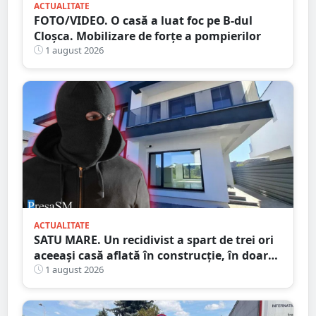
ACTUALITATE
FOTO/VIDEO. O casă a luat foc pe B-dul
Cloșca. Mobilizare de forțe a pompierilor
1 august 2026
ACTUALITATE
SATU MARE. Un recidivist a spart de trei ori
aceeași casă aflată în construcție, în doar
șase zile
1 august 2026