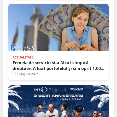
ACTUALITATE
Femeia de serviciu și-a făcut singură
dreptate. A luat portofelul și și-a oprit 1.000
de lei: „Ăștia mi se cuvin, sunt pentru
1 august 2026
curățenie”