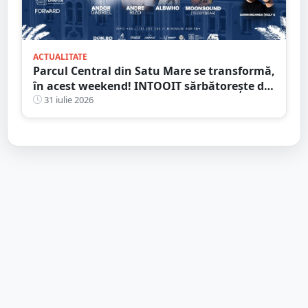
ACTUALITATE
Parcul Central din Satu Mare se transformă,
în acest weekend! INTOOIT sărbătorește doi
ani printr-un eveniment spectaculos
31 iulie 2026