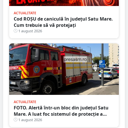
ACTUALITATE
Cod ROȘU de caniculă în județul Satu Mare.
Cum trebuie să vă protejați
1 august 2026
ACTUALITATE
FOTO. Alertă într-un bloc din județul Satu
Mare. A luat foc sistemul de protecție a
gazelor
1 august 2026