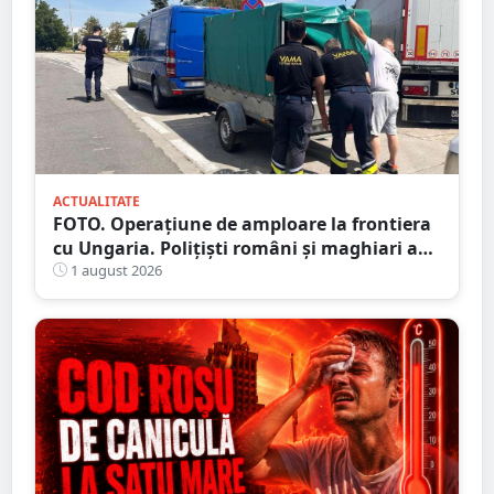
ACTUALITATE
FOTO. Operațiune de amploare la frontiera
cu Ungaria. Polițiști români și maghiari au
verificat sute de persoane
1 august 2026