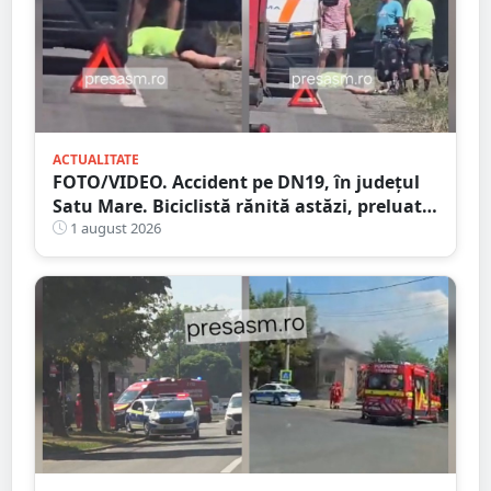
ACTUALITATE
FOTO/VIDEO. Accident pe DN19, în județul
Satu Mare. Biciclistă rănită astăzi, preluată
de Ambulanță
1 august 2026