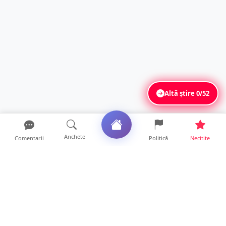
Altă știre
0/52
Anchete
Comentarii
Politică
Necitite
Ultimele articole
O covrigărie și o cantină din Satu Mare,
amendate. Ce s-a gă...
9 ore • Locale