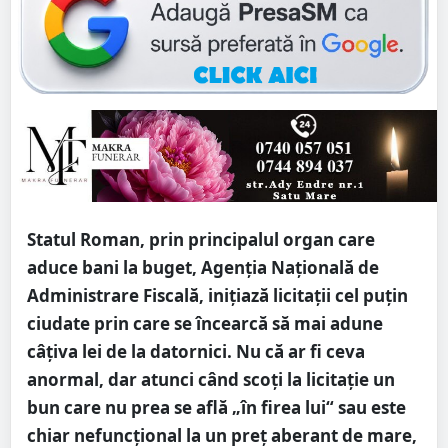
Statul Roman, prin principalul organ care
aduce bani la buget, Agenția Națională de
Administrare Fiscală, inițiază licitații cel puțin
ciudate prin care se încearcă să mai adune
câțiva lei de la datornici. Nu că ar fi ceva
anormal, dar atunci când scoți la licitație un
bun care nu prea se află „în firea lui“ sau este
chiar nefuncțional la un preț aberant de mare,