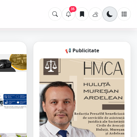
35
📢 Publicitate