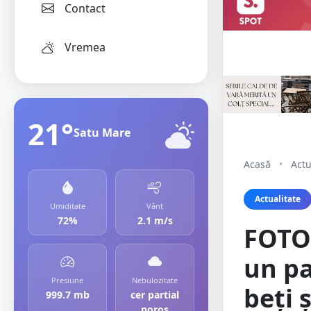
Contact
Vremea
21°
Satu Mare
Acasă
•
Actu
Actualitate
Umiditate
Vânt
72%
2.1 m/s
FOTO.
un pa
Presiune
Nebulozitate
beți 
999.7 mb
cer partial
noros