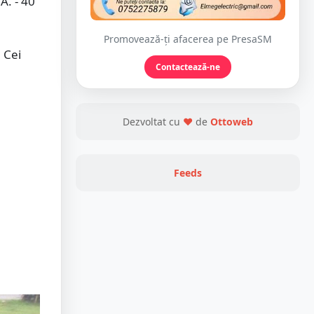
A. - 40
Promovează-ți afacerea pe PresaSM
 Cei
Contactează-ne
Dezvoltat cu
❤
de
Ottoweb
Feeds