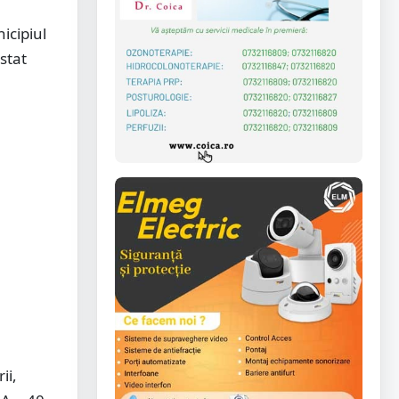
icipiul
stat
ii,