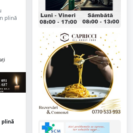
u
n plină
u
 plină