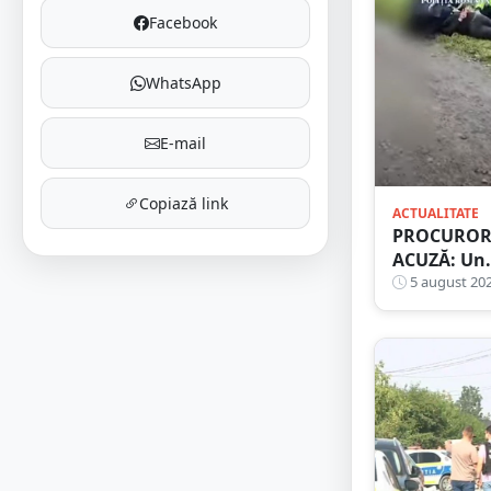
Facebook
WhatsApp
E-mail
Copiază link
ACTUALITATE
PROCUROR
ACUZĂ: Un
sătmărean
5 august 20
și-ar fi
abuzat ani
la rând fiic
Astăzi a fo
arestat!