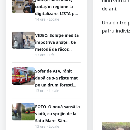
fiind vorba d
codaș în regiune la
de ani.
digitalizare. LISTA p...
14 ore • Locale
Una dintre p
patru indivi
VIDEO. Soluție inedită
împotriva arșiței. Ce
metodă de răcor...
13 ore • Life
Șofer de ATV, rănit
după ce s-a răsturnat
pe un drum foresti...
13 ore • Locale
FOTO. O nouă șansă la
viață, cu sprijin de la
Satu Mare. Sân...
13 ore • Locale