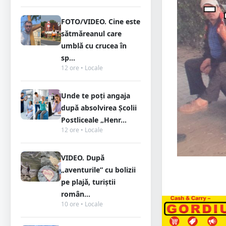
FOTO/VIDEO. Cine este
sătmăreanul care
umblă cu crucea în
sp...
12 ore • Locale
Unde te poți angaja
după absolvirea Școlii
Postliceale „Henr...
12 ore • Locale
VIDEO. După
„aventurile” cu bolizii
pe plajă, turiștii
român...
10 ore • Locale