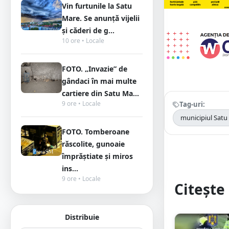
Vin furtunile la Satu
Mare. Se anunță vijelii
și căderi de g...
10 ore • Locale
FOTO. „Invazie” de
gândaci în mai multe
cartiere din Satu Ma...
9 ore • Locale
Tag-uri:
municipiul Satu
FOTO. Tomberoane
răscolite, gunoaie
împrăștiate și miros
ins...
9 ore • Locale
Citește 
Distribuie