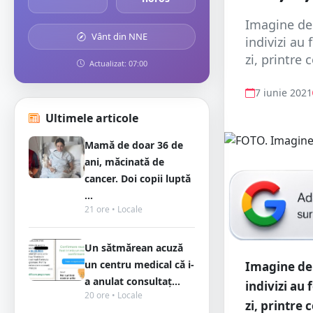
Imagine dep
Vânt din NNE
indivizi au
zi, printre 
Actualizat: 07:00
7 iunie 2021
Ultimele articole
Mamă de doar 36 de
ani, măcinată de
cancer. Doi copii luptă
...
21 ore • Locale
Un sătmărean acuză
un centru medical că i-
Imagine dep
a anulat consultaț...
indivizi au
20 ore • Locale
zi, printre c