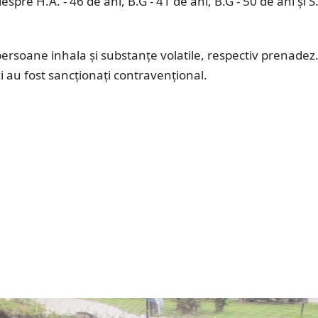
espre H.A. - 46 de ani, B.G - 41 de ani, B.G - 50 de ani și S.
ersoane inhala și substanțe volatile, respectiv prenadez.
zi au fost sancționați contravențional.