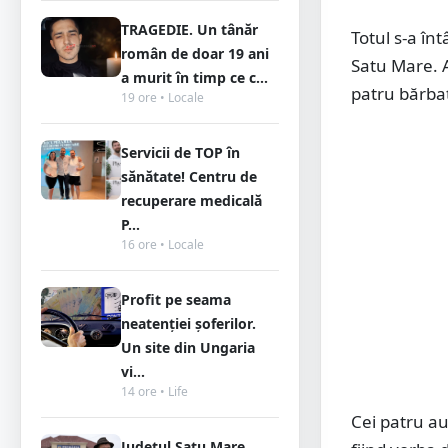
TRAGEDIE. Un tânăr
Totul s-a în
român de doar 19 ani
Satu Mare. A
a murit în timp ce c...
patru bărba
19 ore • Locale
Servicii de TOP în
sănătate! Centru de
recuperare medicală
P...
16 ore • Locale
Profit pe seama
neatenției șoferilor.
Un site din Ungaria
vi...
14 ore • Life
Cei patru au 
Județul Satu Mare,