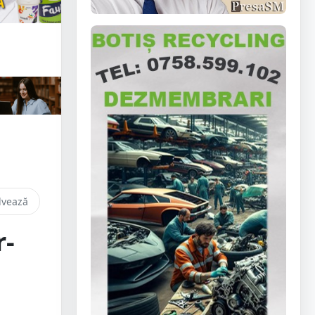
lvează
r-
i