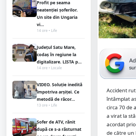
Profit pe seama
neatenției șoferilor.
Un site din Ungaria
vi...
14 ore • Life
Județul Satu Mare,
codaș în regiune la
digitalizare. LISTA p...
14 ore • Locale
VIDEO. Soluție inedită
Accident rut
împotriva arșiței. Ce
întâmplat as
metodă de răcor...
13 ore • Life
circa 70 de 
a virat la s
Șofer de ATV, rănit
acordat pri
după ce s-a răsturnat
de către un 