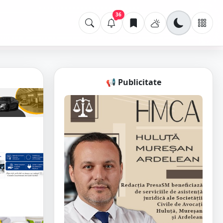
36
📢 Publicitate