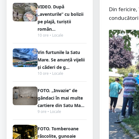
VIDEO. După
Din fericire
„aventurile” cu bolizii
conducători 
pe plajă, turiștii
român...
10 ore • Locale
Vin furtunile la Satu
Mare. Se anunță vijelii
și căderi de g...
10 ore • Locale
FOTO. „Invazie” de
gândaci în mai multe
cartiere din Satu Ma...
9 ore • Locale
FOTO. Tomberoane
răscolite, gunoaie