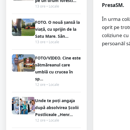
pe un drum foresti...
PresaSM.
13 ore • Locale
În urma coli
FOTO. O nouă șansă la
oprit pe trot
viață, cu sprijin de la
coliziune cu
Satu Mare. Sân...
13 ore • Locale
persoanăî să
FOTO/VIDEO. Cine este
sătmăreanul care
umblă cu crucea în
sp...
12 ore • Locale
Unde te poți angaja
după absolvirea Școlii
Postliceale „Henr...
12 ore • Locale