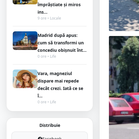
împrăștiate și miros
ins...
9 ore • Locale
Madrid după apus:
cum să transformi un
concediu obișnuit înt...
0 ore • Life
Vara, magneziul
dispare mai repede
decât crezi. Iată ce se
î...
0 ore • Life
Distribuie
Facebook