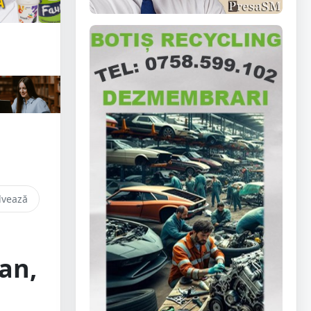
lvează
an,
i