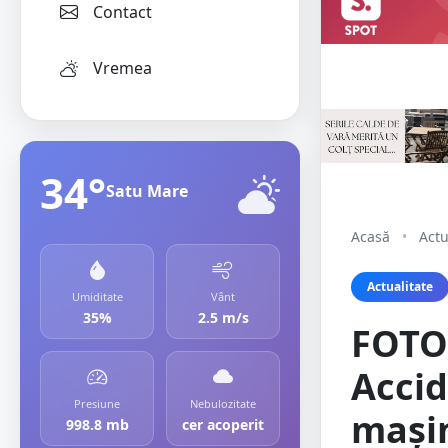
Contact
Vremea
34°
Satu Mare
Acasă
•
Actu
Actualitate
Umiditate
Vânt
35%
2.5 m/s
FOTO.
Accid
Presiune
Nebulozitate
mașin
998.8 mb
cer acoperit