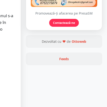
Promovează-ți afacerea pe PresaSM
unul s-a
e în
Contactează-ne
io
Dezvoltat cu
❤
de
Ottoweb
Feeds