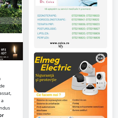
a
 de
assat,
 a
ondus
or