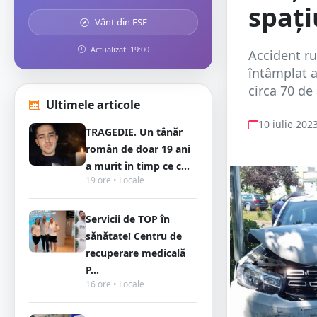
spați
Vânt din ESE
Actualizat: 19:00
Accident ru
întâmplat a
circa 70 de
Ultimele articole
10 iulie 202
TRAGEDIE. Un tânăr
român de doar 19 ani
a murit în timp ce c...
19 ore • Locale
Servicii de TOP în
sănătate! Centru de
recuperare medicală
P...
16 ore • Locale