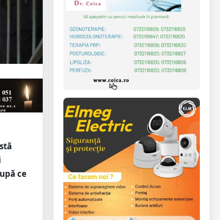
stă
i
după ce