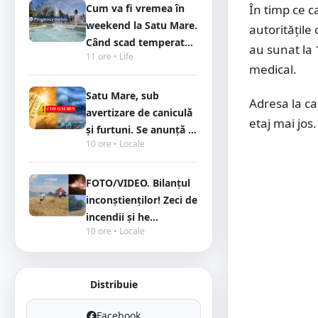
Cum va fi vremea în
În timp ce c
weekend la Satu Mare.
autoritățile 
Când scad temperat...
au sunat la 
11 ore • Life
medical.
Satu Mare, sub
Adresa la ca
avertizare de caniculă
etaj mai jos.
și furtuni. Se anunță ...
10 ore • Locale
FOTO/VIDEO. Bilanțul
inconștienților! Zeci de
incendii și he...
10 ore • Locale
Distribuie
Facebook