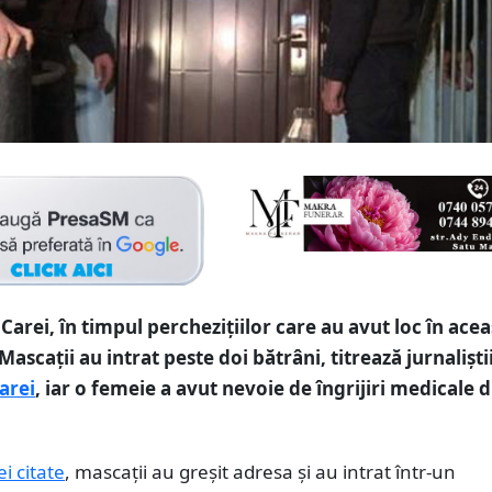
Carei, în timpul perchezițiilor care au avut loc în acea
ascații au intrat peste doi bătrâni, titrează jurnaliști
arei
, iar o femeie a avut nevoie de îngrijiri medicale 
ei citate
, mascații au greșit adresa și au intrat într-un