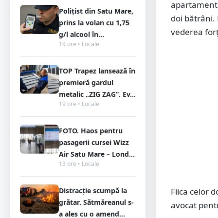
apartament s
Polițist din Satu Mare,
doi bătrâni.
prins la volan cu 1,75
vederea forț
g/l alcool în...
19 ore • Locale
TOP Trapez lansează în
premieră gardul
metalic „ZIG ZAG”. Ev...
19 ore • Locale
FOTO. Haos pentru
pasagerii cursei Wizz
Air Satu Mare – Lond...
13 ore • Locale
Distracție scumpă la
Fiica celor d
grătar. Sătmăreanul s-
avocat pentr
a ales cu o amend...