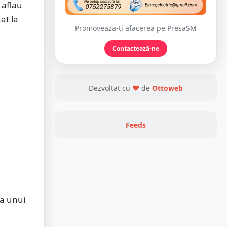
 aflau
at la
Promovează-ți afacerea pe PresaSM
Contactează-ne
Dezvoltat cu
❤
de
Ottoweb
Feeds
ja unui