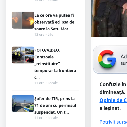
La ce ore va putea fi
observată eclipsa de
soare la Satu Mar...
12 ore • Life
FOTO/VIDEO.
Controale
„reinstituite”
temporar la frontiera
c...
11 ore • Locale
Confuzie în 
dimineață. M
Șofer de TIR, prins la
Opinie de C
71 de ani cu permisul
a leșinat.
suspendat. Un t...
11 ore • Locale
Potrivit surs