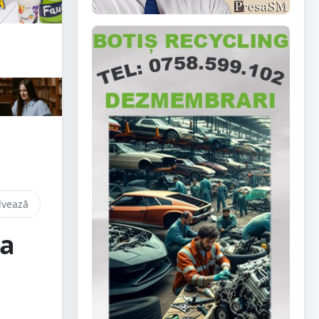
lvează
sa