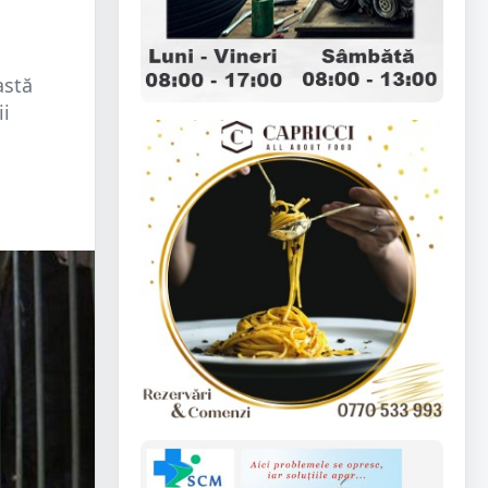
astă
ii