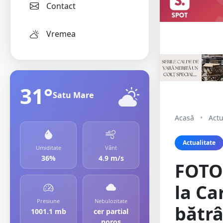
Contact
Vremea
31°
Satu Mare
Acasă
•
Actu
Actualitate
Umiditate
Vânt
36%
4.9 m/s
FOTO.
la Ca
Presiune
Nebulozitate
bătrâ
1001.1 mb
cer partial
noros