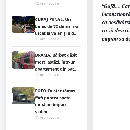
13 ore • Locale
”Gafă.... Ca
inconștientă
CURAJ PENAL. Un
cu desăvârși
bunic de 72 de ani s-a
ca să descrie
urcat la volan și a d...
pagina sa d
13 ore • Locale
DRAMĂ. Bărbat găsit
mort, astăzi, într-un
apartament din Sat...
11 ore • Locale
FOTO. Duster rămas
fără puntea spate
după un impact
violent....
11 ore • Locale