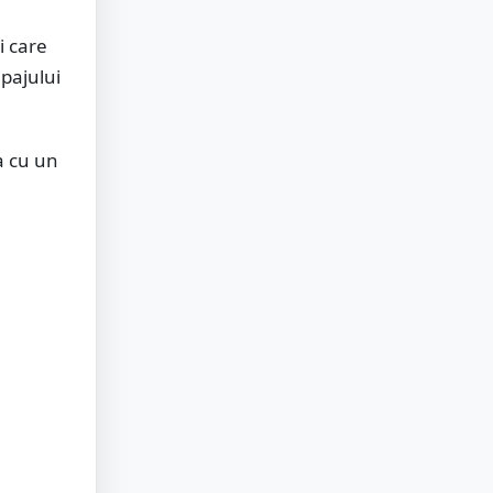
i care
pajului
a cu un