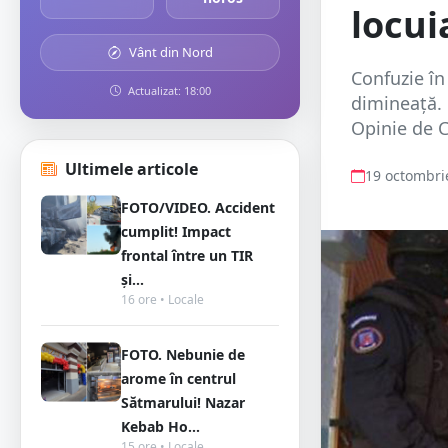
locui
Vânt din Nord
Confuzie în
Actualizat: 18:00
dimineață. M
Opinie de Ca
Ultimele articole
19 octombri
FOTO/VIDEO. Accident
cumplit! Impact
frontal între un TIR
și...
16 ore • Locale
FOTO. Nebunie de
arome în centrul
Sătmarului! Nazar
Kebab Ho...
15 ore • Locale