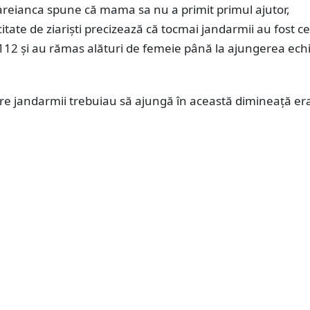
areianca spune că mama sa nu a primit primul ajutor,
citate de ziariști precizează că tocmai jandarmii au fost ce
112 și au rămas alături de femeie până la ajungerea echi
re jandarmii trebuiau să ajungă în această dimineață er