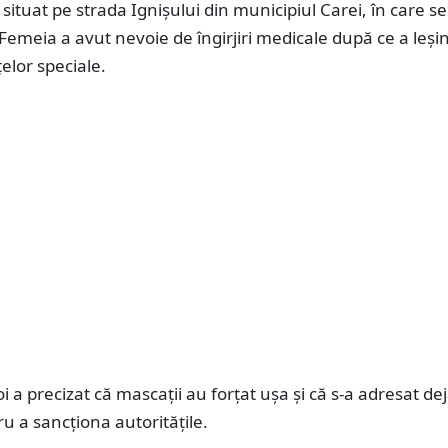
ituat pe strada Ignișului din municipiul Carei, în care se
 Femeia a avut nevoie de îngirjiri medicale după ce a leșin
elor speciale.
oi a precizat că mascații au forțat ușa și că s-a adresat de
u a sancționa autoritățile.