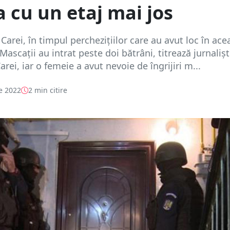
a cu un etaj mai jos
 Carei, în timpul perchezițiilor care au avut loc în ace
ascații au intrat peste doi bătrâni, titrează jurnalișt
rei, iar o femeie a avut nevoie de îngrijiri m...
e 2022
2 min citire