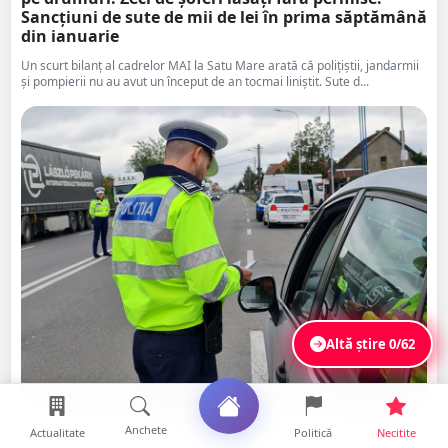
Sancțiuni de sute de mii de lei în prima săptămână
din ianuarie
Un scurt bilanț al cadrelor MAI la Satu Mare arată că polițiștii, jandarmii
și pompierii nu au avut un început de an tocmai liniștit. Sute d...
Altă știre
0/62
Anchete
Actualitate
Politică
Necitite
Distribuie