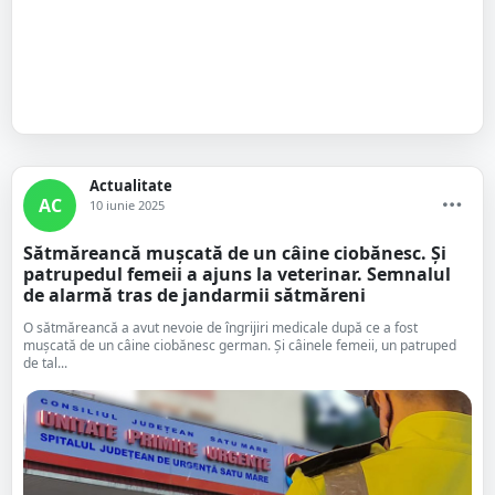
Actualitate
AC
10 iunie 2025
Sătmăreancă mușcată de un câine ciobănesc. Și
patrupedul femeii a ajuns la veterinar. Semnalul
de alarmă tras de jandarmii sătmăreni
O sătmăreancă a avut nevoie de îngrijiri medicale după ce a fost
mușcată de un câine ciobănesc german. Și câinele femeii, un patruped
de tal...