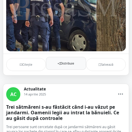
Distribuie
Citește
Salvează
Actualitate
AC
14 aprilie 2025
Trei sătmăreni s-au fâstâcit când i-au văzut pe
jandarmi. Oamenii legii au intrat la bănuieli. Ce
au găsit după controale
Trei persoane sunt cercetate după ce jandarmii sătmăreni au găsit
asupra lor pachete din staniol în care se aflau substanțe aparent ilicite....