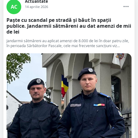
Actualitate
AC
14 aprilie 2026
Paște cu scandal pe stradă și băut în spații
publice. Jandarmii sătmăreni au dat amenzi de mii
de lei
Jandarmii sătmăreni au aplicat amenzi de 8.000 de lei în doar patru zile,
în perioada Sărbătorilor Pascale, cele mai frecvente sancțiuni viz...