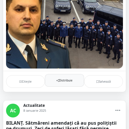
Distribuie
Citește
Salvează
Actualitate
AC
8 ianuarie 2025
BILANȚ. Sătmăreni amendați că au pus polițiștii
pe drumuri. Zeci de șoferi lăsați fără permise.