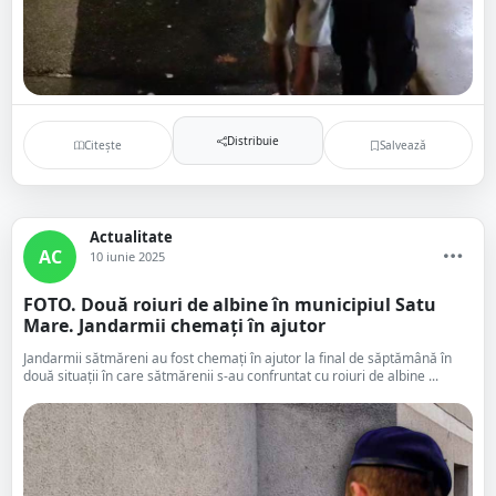
Distribuie
Citește
Salvează
Actualitate
AC
10 iunie 2025
FOTO. Două roiuri de albine în municipiul Satu
Mare. Jandarmii chemați în ajutor
Jandarmii sătmăreni au fost chemați în ajutor la final de săptămână în
două situații în care sătmărenii s-au confruntat cu roiuri de albine ...