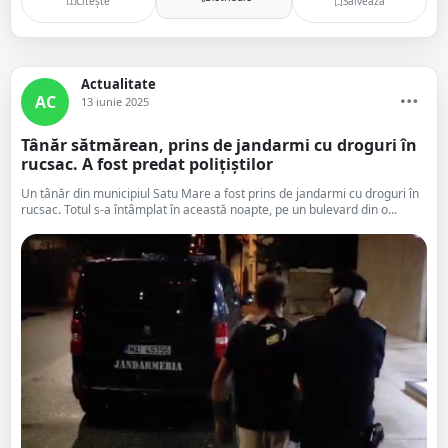
Citește
Salvează
Actualitate
AC
13 iunie 2025
Tânăr sătmărean, prins de jandarmi cu droguri în
rucsac. A fost predat polițiștilor
Un tânăr din municipiul Satu Mare a fost prins de jandarmi cu droguri în
rucsac. Totul s-a întâmplat în această noapte, pe un bulevard din o...