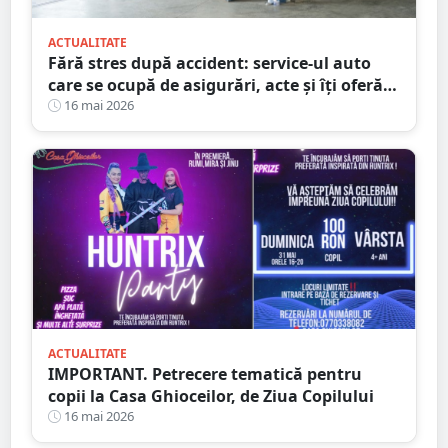
ACTUALITATE
Fără stres după accident: service-ul auto
care se ocupă de asigurări, acte și îți oferă
mașină la schimb
16 mai 2026
ACTUALITATE
IMPORTANT. Petrecere tematică pentru
copii la Casa Ghioceilor, de Ziua Copilului
16 mai 2026