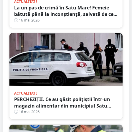
ACTUALITATE
La un pas de crimă în Satu Mare! Femeie
bătută până la inconștiență, salvată de cei
4 copilași
16 mai 2026
ACTUALITATE
PERCHEZIȚII. Ce au găsit polițiștii într-un
magazin alimentar din municipiul Satu
Mare
16 mai 2026