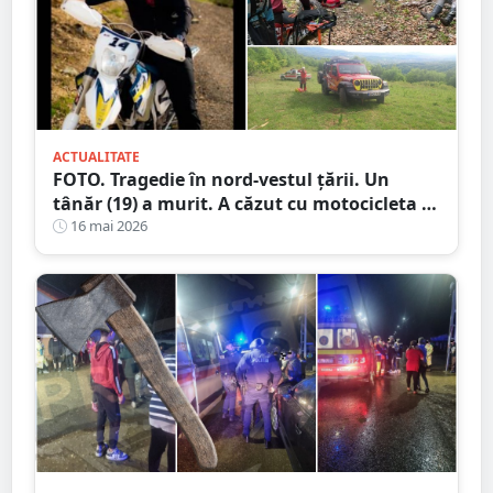
ACTUALITATE
FOTO. Tragedie în nord-vestul țării. Un
tânăr (19) a murit. A căzut cu motocicleta în
prăpastie
16 mai 2026