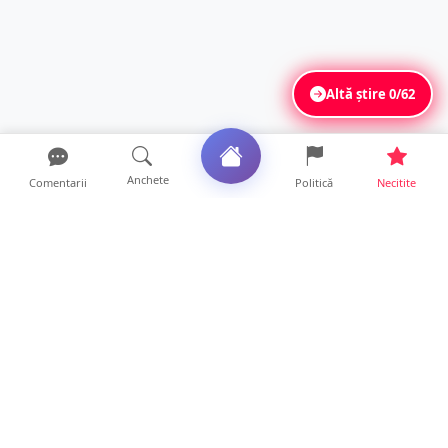
Altă știre
0/62
Anchete
Comentarii
Politică
Necitite
Ultimele articole
Mamă de doar 36 de ani, măcinată de
cancer. Doi copii luptă ...
21 ore • Locale
Un sătmărean acuză un centru medical că i-
a anulat consultaț...
20 ore • Locale