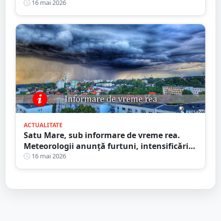
16 mai 2026
ACTUALITATE
Satu Mare, sub informare de vreme rea.
Meteorologii anunță furtuni, intensificări
de vânt și ploi în averse
16 mai 2026