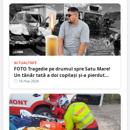
ACTUALITATE
FOTO Tragedie pe drumul spre Satu Mare!
Un tânăr tată a doi copilași și-a pierdut
viața într-un accident cumplit
16 mai 2026