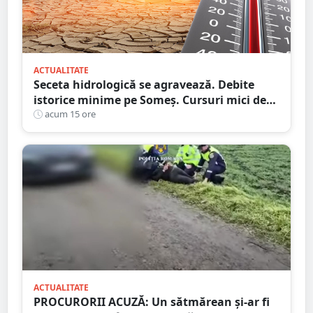
ACTUALITATE
Seceta hidrologică se agravează. Debite
istorice minime pe Someș. Cursuri mici de
ape au secat
acum 15 ore
ACTUALITATE
PROCURORII ACUZĂ: Un sătmărean și-ar fi