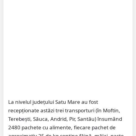
La nivelul județului Satu Mare au fost
recepționate astăzi trei transporturi (în Moftin,
Terebești, Săuca, Andrid, Pir, Santău) însumând
2480 pachete cu alimente, fiecare pachet de
aproximativ 25 de kg conține făină, mălai, paste