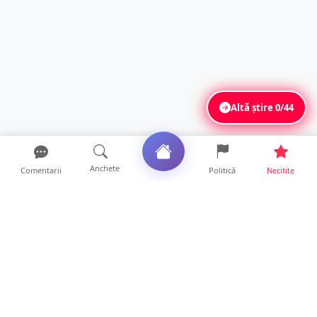
Altă știre
0/44
Anchete
Comentarii
Politică
Necitite
Ultimele articole
USR acuză: PSD face totul pentru ca
România să piardă miliar...
21 ore • Locale