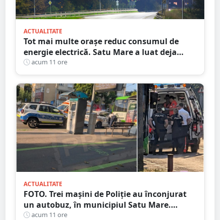
ACTUALITATE
Tot mai multe orașe reduc consumul de
energie electrică. Satu Mare a luat deja
măsuri. Cu ce soluții au venit ceilalți
acum 11 ore
primari
ACTUALITATE
FOTO. Trei mașini de Poliție au înconjurat
un autobuz, în municipiul Satu Mare.
Ambulanța, la fața locului
acum 11 ore