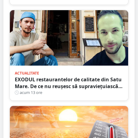
ACTUALITATE
EXODUL restaurantelor de calitate din Satu
Mare. De ce nu reușesc să supraviețuiască
localurile cu adevărat speciale?
acum 13 ore