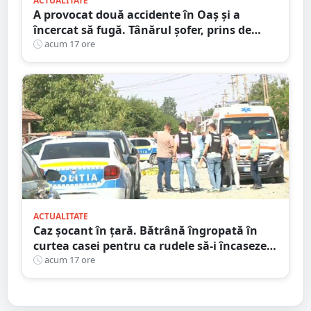
ACTUALITATE
A provocat două accidente în Oaș și a
încercat să fugă. Tânărul șofer, prins de
polițiștii sătmăreni. Încălcări grave ale
acum 17 ore
Codului Rutier
ACTUALITATE
Caz șocant în țară. Bătrână îngropată în
curtea casei pentru ca rudele să-i încaseze
pensia
acum 17 ore