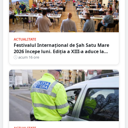
ACTUALITATE
Festivalul Internațional de Șah Satu Mare
2026 începe luni. Ediția a XIII-a aduce la
start peste 120 de participanți și șahiști din
acum 16 ore
șase țări.