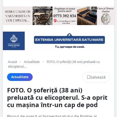
Acasă
•
Actualitate
•
FOTO. O șoferiță (38 ani) preluată cu
elicopterul....
Salvează
Actualitate
FOTO. O șoferiță (38 ani)
preluată cu elicopterul. S-a oprit
cu mașina într-un cap de pod
Biroul de presă al Inspectoratului de Poliție al