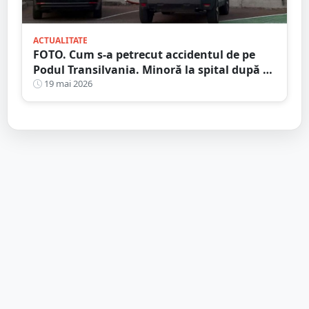
ACTUALITATE
FOTO. Cum s-a petrecut accidentul de pe
Podul Transilvania. Minoră la spital după ce
a fost lovită pe trecere
19 mai 2026