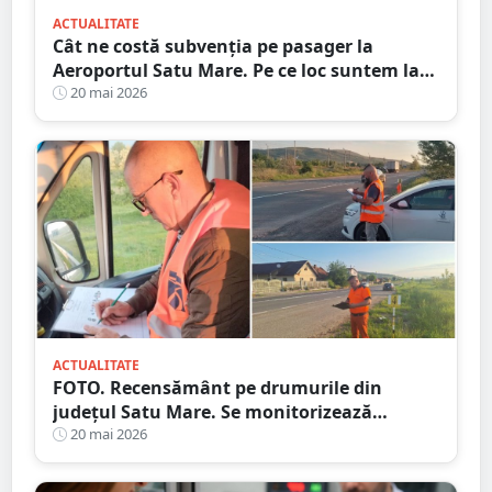
ACTUALITATE
Cât ne costă subvenția pe pasager la
Aeroportul Satu Mare. Pe ce loc suntem la
nivel național
20 mai 2026
ACTUALITATE
FOTO. Recensământ pe drumurile din
județul Satu Mare. Se monitorizează
traficul rutier
20 mai 2026