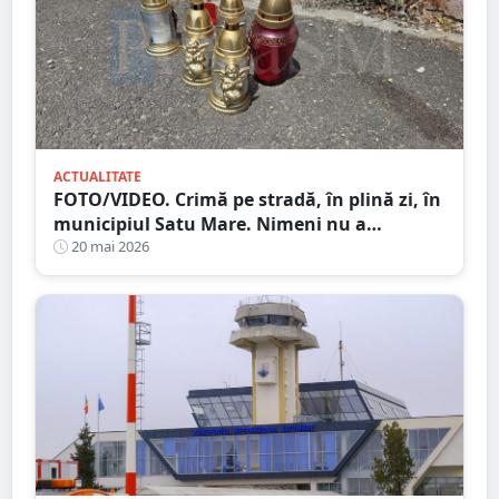
ACTUALITATE
FOTO/VIDEO. Crimă pe stradă, în plină zi, în
municipiul Satu Mare. Nimeni nu a
intervenit, Poliția a dat o simplă amendă!
20 mai 2026