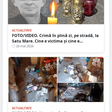
ACTUALITATE
FOTO/VIDEO. Crimă în plină zi, pe stradă, la
Satu Mare. Cine e victima și cine e
criminalul
20 mai 2026
ACTUALITATE