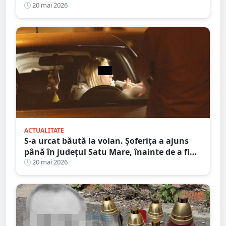
la Satu Mare
20 mai 2026
ACTUALITATE
S-a urcat băută la volan. Șoferița a ajuns
până în județul Satu Mare, înainte de a fi
prinsă de polițiști
20 mai 2026