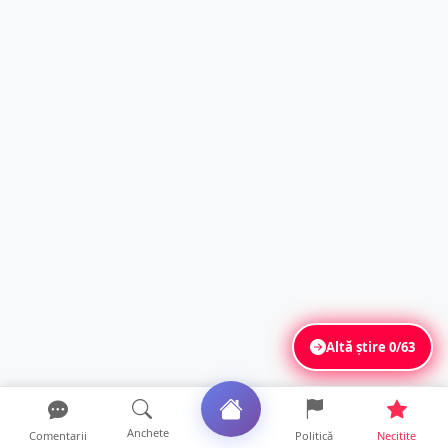
Altă știre
0/63
Anchete
Comentarii
Politică
Necitite