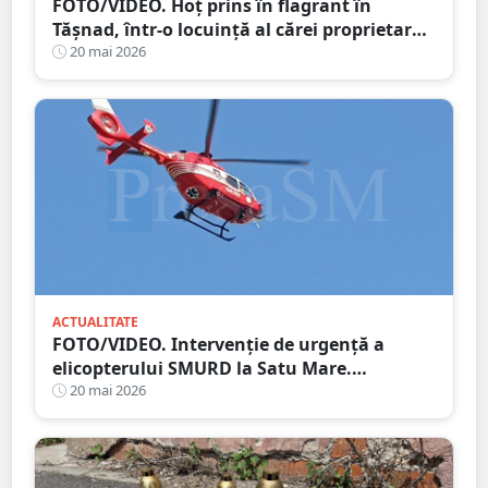
FOTO/VIDEO. Hoț prins în flagrant în
Tășnad, într-o locuință al cărei proprietar
este plecat din țară
20 mai 2026
ACTUALITATE
FOTO/VIDEO. Intervenție de urgență a
elicopterului SMURD la Satu Mare.
Persoană în stare critică
20 mai 2026