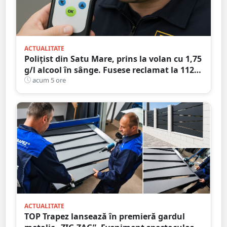
ACTUALITATE
Polițist din Satu Mare, prins la volan cu 1,75
g/l alcool în sânge. Fusese reclamat la 112
că circula pe contrasens
acum 5 ore
ACTUALITATE
TOP Trapez lansează în premieră gardul