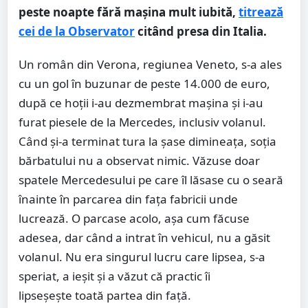
peste noapte fără maşina mult iubită,
titrează
cei de la Observator
citând presa din Italia.
Un român din Verona, regiunea Veneto, s-a ales
cu un gol în buzunar de peste 14.000 de euro,
după ce hoții i-au dezmembrat maşina şi i-au
furat piesele de la Mercedes, inclusiv volanul.
Când și-a terminat tura la șase dimineața, soţia
bărbatului nu a observat nimic. Văzuse doar
spatele Mercedesului pe care îl lăsase cu o seară
înainte în parcarea din fața fabricii unde
lucrează. O parcase acolo, așa cum făcuse
adesea, dar când a intrat în vehicul, nu a găsit
volanul. Nu era singurul lucru care lipsea, s-a
speriat, a ieșit și a văzut că practic îi
lipseşeşte toată partea din față.