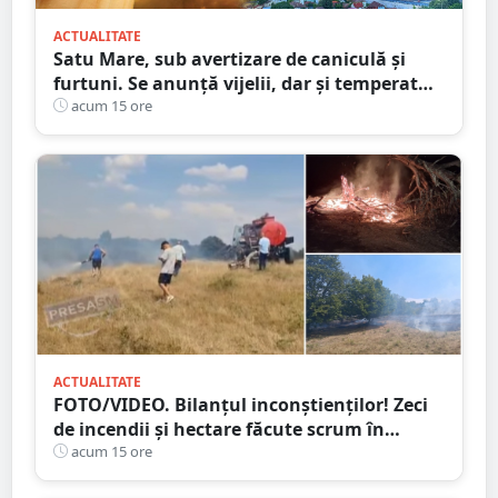
ACTUALITATE
Satu Mare, sub avertizare de caniculă și
furtuni. Se anunță vijelii, dar și temperaturi
ridicate. Avertizarea ANM
acum 15 ore
ACTUALITATE
FOTO/VIDEO. Bilanțul inconștienților! Zeci
de incendii și hectare făcute scrum în
județul Satu Mare
acum 15 ore