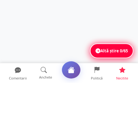
Altă știre
0/65
Anchete
Comentarii
Politică
Necitite
Ultimele articole
Polițist din Satu Mare, prins la volan cu 1,75
g/l alcool în...
19 ore • Locale