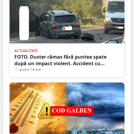
ACTUALITATE
FOTO. Duster rămas fără puntea spate
după un impact violent. Accident cu
implicarea unei mașini din Satu Mare
acum 14 ore