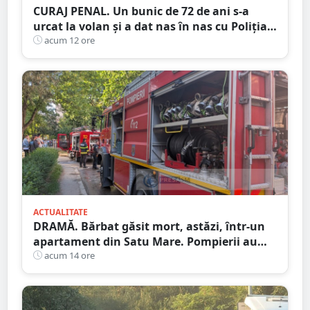
CURAJ PENAL. Un bunic de 72 de ani s-a
urcat la volan și a dat nas în nas cu Poliția
Satu Mare
acum 12 ore
ACTUALITATE
DRAMĂ. Bărbat găsit mort, astăzi, într-un
apartament din Satu Mare. Pompierii au
spart ușa
acum 14 ore