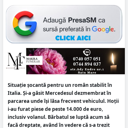
Situaţie şocantă pentru un român stabilit în
Italia. Și-a găsit Mercedesul dezmembrat în
parcarea unde îşi lăsa frecvent vehiculul. Hoţii
i-au furat piese de peste 14.000 de euro,
inclusiv volanul. Bărbatul se luptă acum să
facă dreptate, având în vedere că s-a trezit