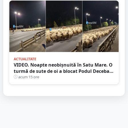
ACTUALITATE
VIDEO. Noapte neobișnuită în Satu Mare. O
turmă de sute de oi a blocat Podul Decebal.
Gest de apreciat al ciobanului
acum 15 ore