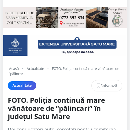
Acasă
•
Actualitate
•
FOTO. Poliția continuă mare vânătoare de
”pălincar...
Salvează
Actualitate
FOTO. Poliția continuă mare
vânătoare de ”pălincari” în
județul Satu Mare
Doi conducători auto, cercetați pentru comiterea