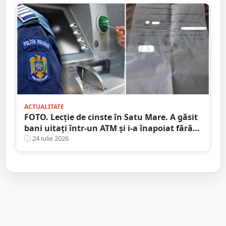
ACTUALITATE
FOTO. Lecție de cinste în Satu Mare. A găsit
bani uitați într-un ATM și i-a înapoiat fără
să stea pe gânduri
24 iulie 2026