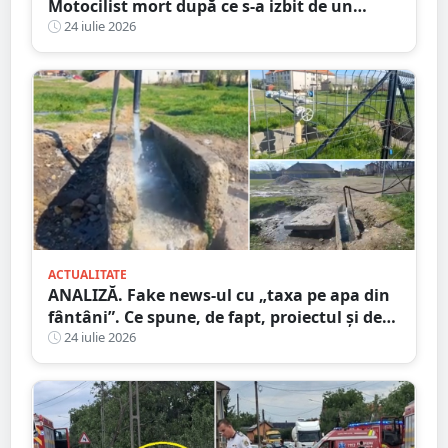
Motocilist mort după ce s-a izbit de un
copac și un microbuz
24 iulie 2026
ACTUALITATE
ANALIZĂ. Fake news-ul cu „taxa pe apa din
fântâni”. Ce spune, de fapt, proiectul și de
unde a pornit dezinformarea
24 iulie 2026