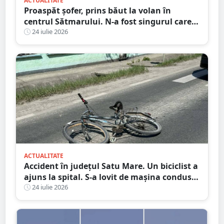
ACTUALITATE
Proaspăt șofer, prins băut la volan în
centrul Sătmarului. N-a fost singurul care a
călcat pe bec
24 iulie 2026
ACTUALITATE
Accident în județul Satu Mare. Un biciclist a
ajuns la spital. S-a lovit de mașina condusă
de un tânăr șofer
24 iulie 2026