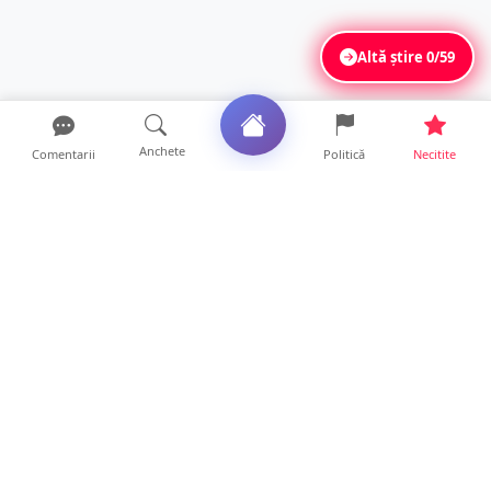
Altă știre
0/59
Anchete
Comentarii
Politică
Necitite
Ultimele articole
DRAMĂ. Bărbat găsit mort, astăzi, într-un
apartament din Sat...
11 ore • Locale
FOTO. Duster rămas fără puntea spate după
un impact violent....
11 ore • Locale