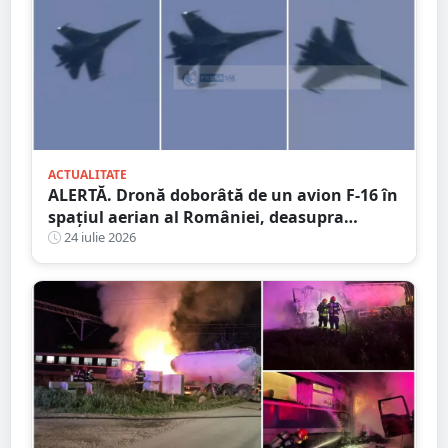
ACTUALITATE
ALERTĂ. Dronă doborâtă de un avion F-16 în
spațiul aerian al României, deasupra
județului Buzău
24 iulie 2026