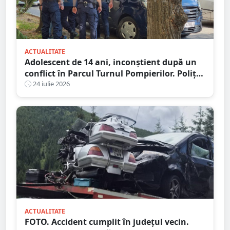
ACTUALITATE
Adolescent de 14 ani, inconștient după un
conflict în Parcul Turnul Pompierilor. Poliția
a deschis dosar penal
24 iulie 2026
ACTUALITATE
FOTO. Accident cumplit în județul vecin.