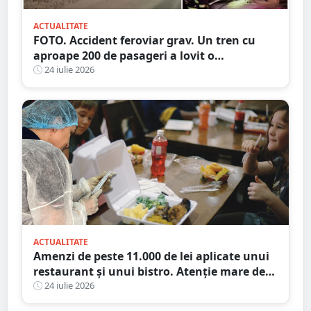
ACTUALITATE
FOTO. Accident feroviar grav. Un tren cu
aproape 200 de pasageri a lovit o
autocisternă, care a luat foc
24 iulie 2026
ACTUALITATE
Amenzi de peste 11.000 de lei aplicate unui
restaurant și unui bistro. Atenție mare de
unde mâncați
24 iulie 2026