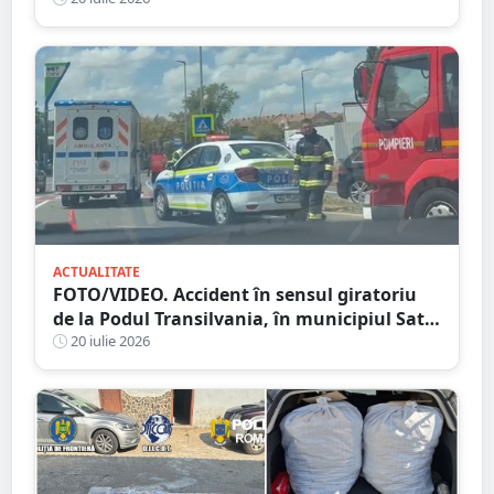
al vieții culturale din județul Satu Mare
ACTUALITATE
FOTO/VIDEO. Accident în sensul giratoriu
de la Podul Transilvania, în municipiul Satu
Mare. Poliția a stabilit cauza producerii
20 iulie 2026
evenimentului