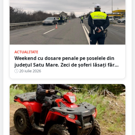
ACTUALITATE
Weekend cu dosare penale pe șoselele din
județul Satu Mare. Zeci de șoferi lăsați fără
permise
20 iulie 2026