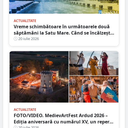
ACTUALITATE
Vreme schimbătoare în următoarele două
săptămâni la Satu Mare. Când se încălzește,
din nou, vremea
20 iulie 2026
ACTUALITATE
FOTO/VIDEO. MedievArtFest Ardud 2026 –
Ediția aniversară cu numărul XV, un reper
20 iulie 2026