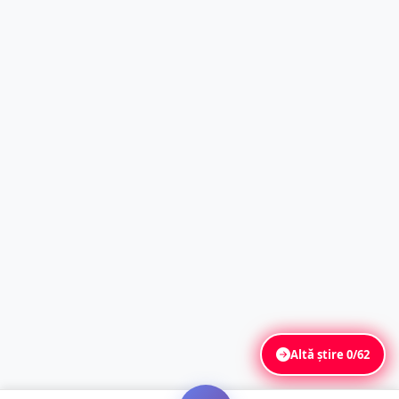
Altă știre
0/62