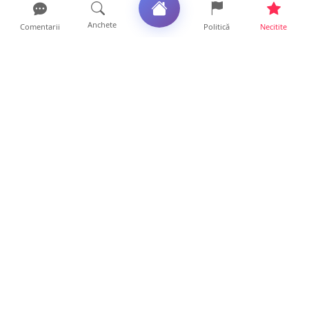
Anchete
Comentarii
Politică
Necitite
Ultimele articole
Mamă de doar 36 de ani, măcinată de
cancer. Doi copii luptă ...
21 ore • Locale
Un sătmărean acuză un centru medical că i-
a anulat consultaț...
20 ore • Locale
TRAGEDIE. Un tânăr român de doar 19 ani a
murit în timp ce c...
19 ore • Locale
Servicii de TOP în sănătate! Centru de