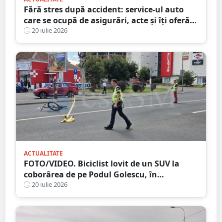
Fără stres după accident: service-ul auto
care se ocupă de asigurări, acte și îți oferă
mașină la schimb
20 iulie 2026
ACTUALITATE
FOTO/VIDEO. Biciclist lovit de un SUV la
coborârea de pe Podul Golescu, în
municipiul Satu Mare. Șoferul: ”Pur și
20 iulie 2026
simplu nu l-am văzut”