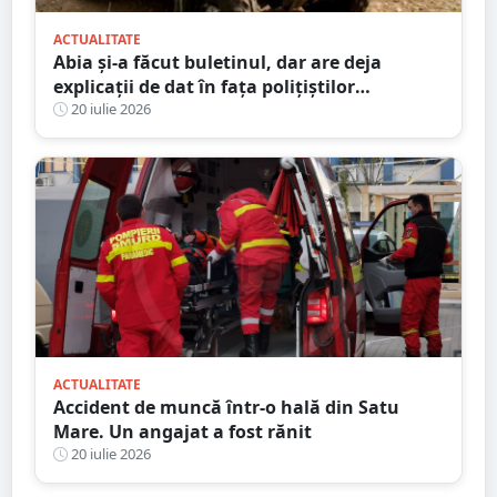
ACTUALITATE
Abia și-a făcut buletinul, dar are deja
explicații de dat în fața polițiștilor
sătmăreni. Totul după o ”aventură” cu ATV-
20 iulie 2026
ul pe străzile din sat
ACTUALITATE
Accident de muncă într-o hală din Satu
Mare. Un angajat a fost rănit
20 iulie 2026