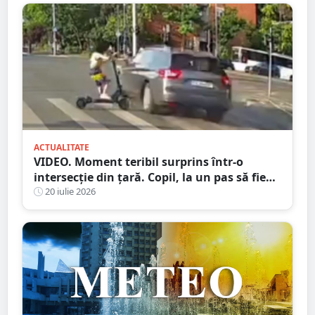
ACTUALITATE
VIDEO. Moment teribil surprins într-o
intersecție din țară. Copil, la un pas să fie
spulberat de mașină
20 iulie 2026