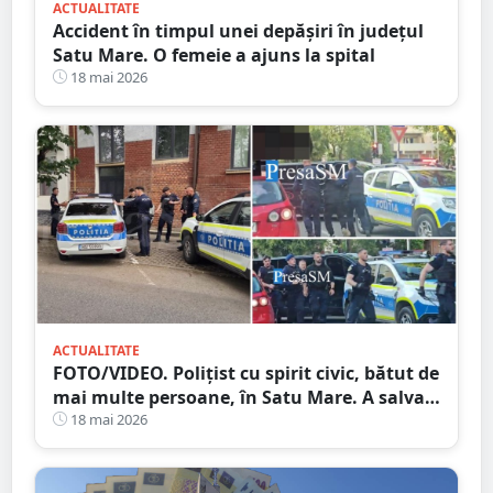
ACTUALITATE
Accident în timpul unei depășiri în județul
Satu Mare. O femeie a ajuns la spital
18 mai 2026
ACTUALITATE
FOTO/VIDEO. Polițist cu spirit civic, bătut de
mai multe persoane, în Satu Mare. A salvat
un copil
18 mai 2026