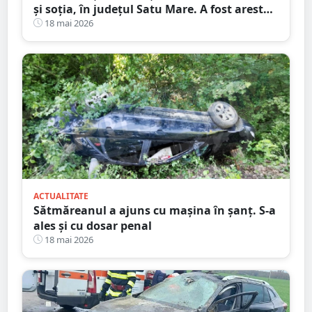
și soția, în județul Satu Mare. A fost arestat
preventiv
18 mai 2026
ACTUALITATE
Sătmăreanul a ajuns cu mașina în șanț. S-a
ales și cu dosar penal
18 mai 2026