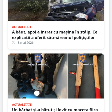
ACTUALITATE
A băut, apoi a intrat cu mașina în stâlp. Ce
explicații a oferit sătmăreanul polițiștilor
18 mai 2026
ACTUALITATE
Un bărbat și-a bătut și lovit cu maceta fiica