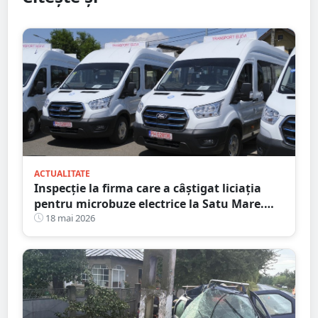
ACTUALITATE
Inspecție la firma care a câștigat liciația
pentru microbuze electrice la Satu Mare.
Consiliul Concurenței a intrat pe fir
18 mai 2026