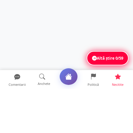
Altă știre
0/59
Anchete
Comentarii
Politică
Necitite
Ultimele articole
ANCHETĂ. Acuzații explozive la DGASPC
Satu Mare! Salarii uri...
18 ore • Anchete