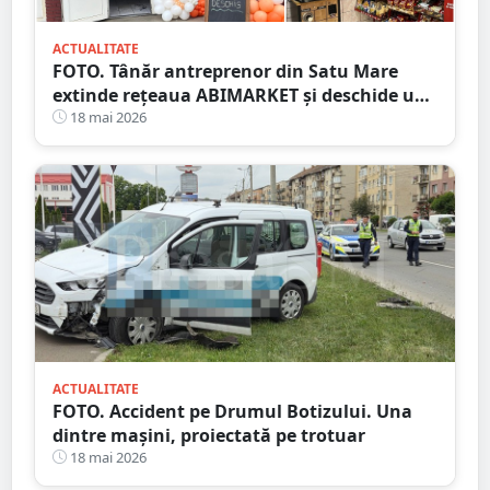
ACTUALITATE
FOTO. Tânăr antreprenor din Satu Mare
extinde rețeaua ABIMARKET și deschide un
nou magazin pe Calea Traian
18 mai 2026
ACTUALITATE
FOTO. Accident pe Drumul Botizului. Una
dintre mașini, proiectată pe trotuar
18 mai 2026