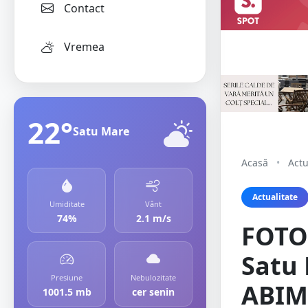
Contact
Vremea
22°
Satu Mare
Acasă
•
Actu
Actualitate
Umiditate
Vânt
74%
2.1 m/s
FOTO.
Satu 
Presiune
Nebulozitate
ABIM
1001.5 mb
cer senin