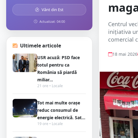
maga
Vânt din Est
Actualizat: 04:00
Centrul vec
inițiativa 
comercial 
Ultimele articole
18 mai 2026
USR acuză: PSD face
totul pentru ca
România să piardă
miliar...
21 ore • Locale
Tot mai multe orașe
reduc consumul de
energie electrică. Sat...
19 ore • Locale