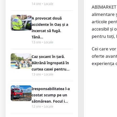
14 ore • Locale
ABIMARKET p
alimentare ș
A provocat două
articole pe
accidente în Oaș și a
accesibil și 
încercat să fugă.
pentru toți, 
Tână...
13 ore • Locale
Cei care vor
oferte avan
Caz șocant în țară.
Bătrână îngropată în
experiența c
curtea casei pentru...
13 ore • Locale
Iresponsabilitatea l-a
costat scump pe un
sătmărean. Focul i...
12 ore • Locale