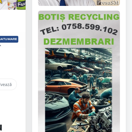
lvează
u