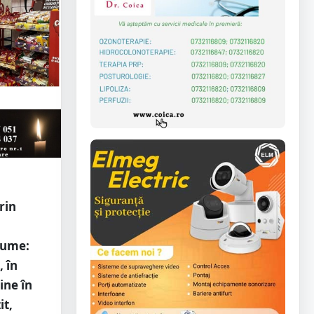
rin
u
nume:
 în
ine în
it,