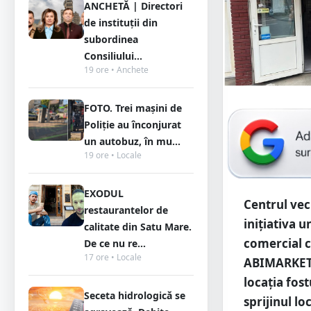
ANCHETĂ | Directori
de instituții din
subordinea
Consiliului...
19 ore • Anchete
FOTO. Trei mașini de
Poliție au înconjurat
un autobuz, în mu...
19 ore • Locale
EXODUL
Centrul vec
restaurantelor de
inițiativa 
calitate din Satu Mare.
comercial 
De ce nu re...
17 ore • Locale
ABIMARKET. 
locația fos
Seceta hidrologică se
sprijinul lo