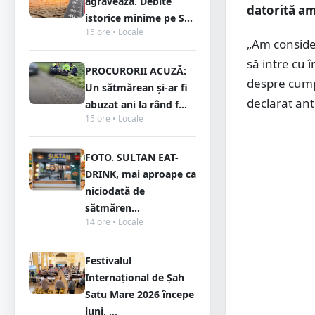
agravează. Debite
datorită am
istorice minime pe S...
15 ore • Locale
„Am conside
să intre cu î
PROCURORII ACUZĂ:
despre cump
Un sătmărean și-ar fi
declarat an
abuzat ani la rând f...
15 ore • Locale
FOTO. SULTAN EAT-
DRINK, mai aproape ca
niciodată de
sătmăren...
14 ore • Locale
Festivalul
Internațional de Șah
Satu Mare 2026 începe
luni. ...