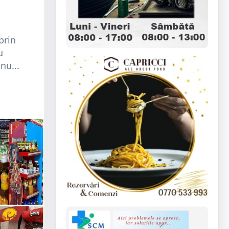
prin
u
nu...