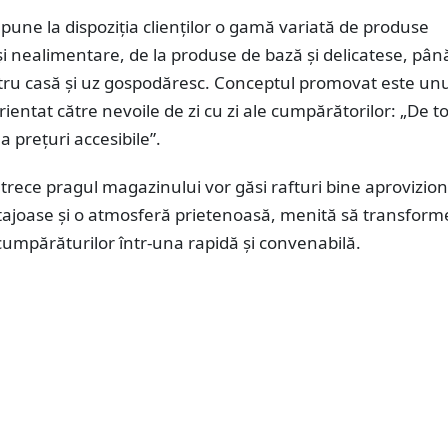
une la dispoziția clienților o gamă variată de produse
i nealimentare, de la produse de bază și delicatese, până
ntru casă și uz gospodăresc. Conceptul promovat este unu
orientat către nevoile de zi cu zi ale cumpărătorilor: „De t
la prețuri accesibile”.
 trece pragul magazinului vor găsi rafturi bine aprovizion
tajoase și o atmosferă prietenoasă, menită să transform
umpărăturilor într-una rapidă și convenabilă.