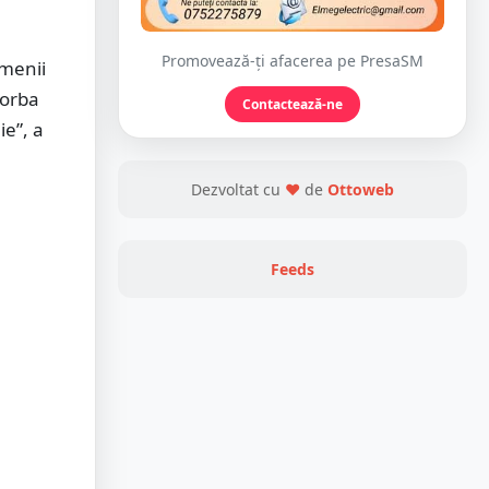
Promovează-ți afacerea pe PresaSM
amenii
vorba
Contactează-ne
e”, a
Dezvoltat cu
❤
de
Ottoweb
Feeds