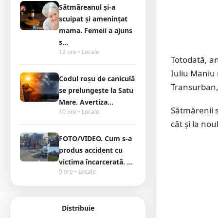
Sătmăreanul și-a
scuipat și amenințat
mama. Femeii a ajuns
s...
12 ore • Locale
Totodată, a
Iuliu Maniu 
Codul roșu de caniculă
Transurban, 
se prelungește la Satu
Mare. Avertiza...
Sătmărenii s
10 ore • Locale
cât și la no
FOTO/VIDEO. Cum s-a
produs accident cu
victima încarcerată. ...
9 ore • Locale
Distribuie