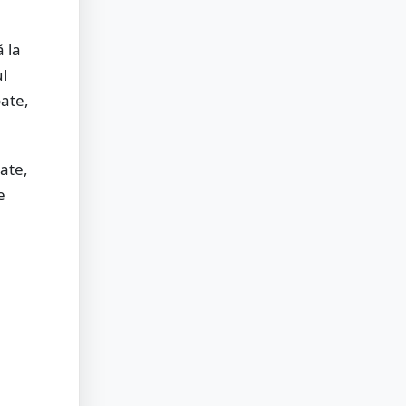
 la
l
oate,
ate,
e