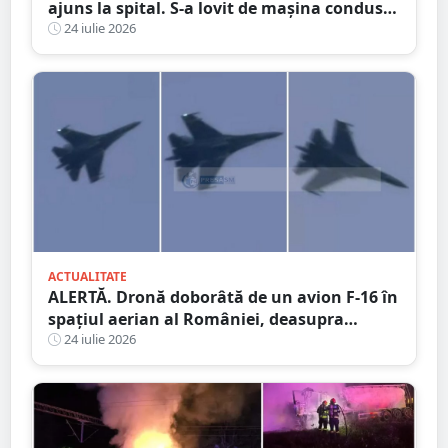
ajuns la spital. S-a lovit de mașina condusă
de un tânăr șofer
24 iulie 2026
ACTUALITATE
ALERTĂ. Dronă doborâtă de un avion F-16 în
spațiul aerian al României, deasupra
județului Buzău
24 iulie 2026