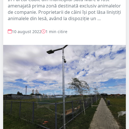
amenajată prima zonă destinată exclusiv animalelor
de companie. Proprietarii de câini își pot lăsa liniștiți
animalele din lesă, având la dispoziție un ...
10 august 2022
1 min citire