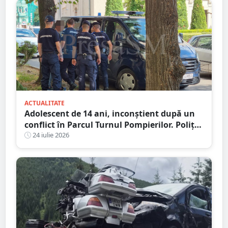
ACTUALITATE
Adolescent de 14 ani, inconștient după un
conflict în Parcul Turnul Pompierilor. Poliția
a deschis dosar penal
24 iulie 2026