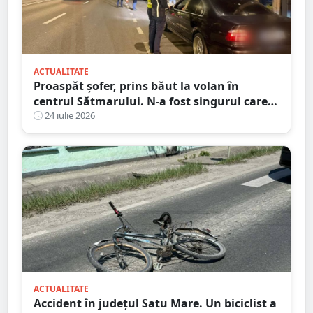
ACTUALITATE
Proaspăt șofer, prins băut la volan în
centrul Sătmarului. N-a fost singurul care a
călcat pe bec
24 iulie 2026
ACTUALITATE
Accident în județul Satu Mare. Un biciclist a