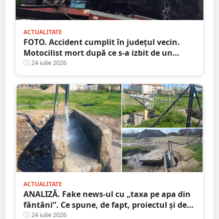
ACTUALITATE
FOTO. Accident cumplit în județul vecin.
Motocilist mort după ce s-a izbit de un
copac și un microbuz
24 iulie 2026
ACTUALITATE
ANALIZĂ. Fake news-ul cu „taxa pe apa din
fântâni”. Ce spune, de fapt, proiectul și de
unde a pornit dezinformarea
24 iulie 2026