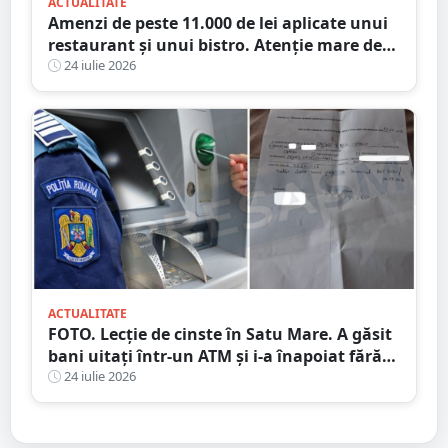
ACTUALITATE
Amenzi de peste 11.000 de lei aplicate unui
restaurant și unui bistro. Atenție mare de
unde mâncați
24 iulie 2026
ACTUALITATE
FOTO. Lecție de cinste în Satu Mare. A găsit
bani uitați într-un ATM și i-a înapoiat fără
să stea pe gânduri
24 iulie 2026