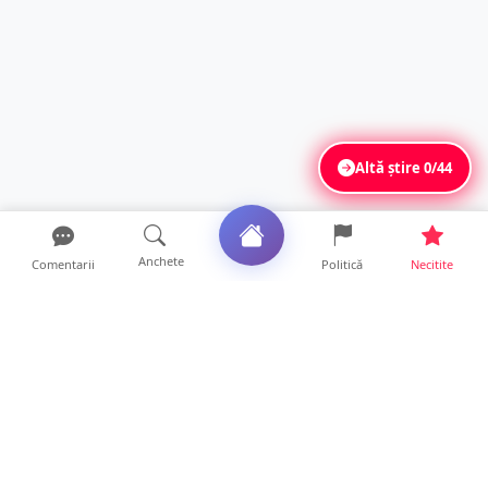
Altă știre
0/44
Anchete
Comentarii
Politică
Necitite
Ultimele articole
USR acuză: PSD face totul pentru ca
România să piardă miliar...
21 ore • Locale