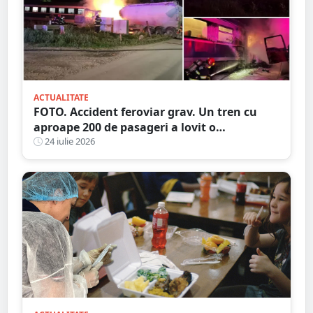
ACTUALITATE
FOTO. Accident feroviar grav. Un tren cu
aproape 200 de pasageri a lovit o
autocisternă, care a luat foc
24 iulie 2026