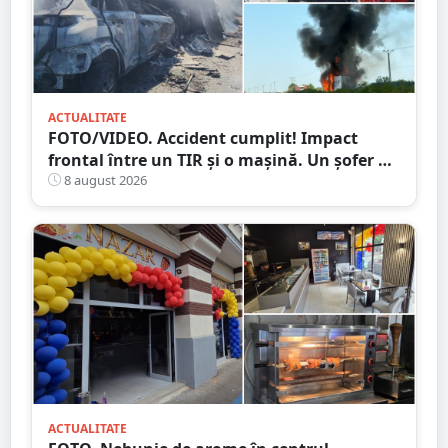
ACTUALITATE
FOTO/VIDEO. Accident cumplit! Impact
frontal între un TIR și o mașină. Un șofer a
murit carbonizat
8 august 2026
ACTUALITATE