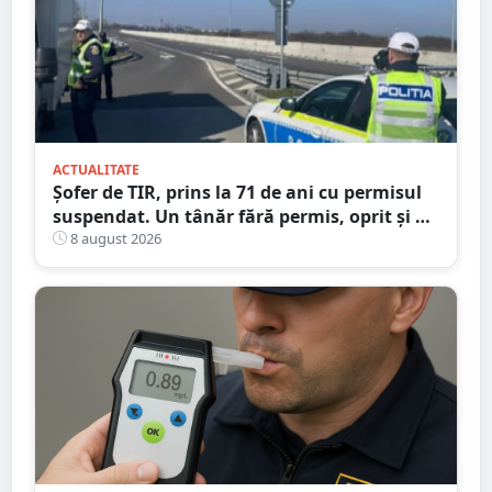
ACTUALITATE
Șofer de TIR, prins la 71 de ani cu permisul
suspendat. Un tânăr fără permis, oprit și el
la Petea
8 august 2026