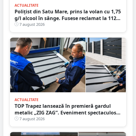
ACTUALITATE
Polițist din Satu Mare, prins la volan cu 1,75
g/l alcool în sânge. Fusese reclamat la 112
că circula pe contrasens
7 august 2026
ACTUALITATE
TOP Trapez lansează în premieră gardul
metalic „ZIG ZAG”. Eveniment spectaculos
în Grădina Romei
7 august 2026