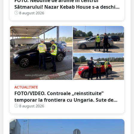
FOTO. Nebunie de arome în centrul
Sătmarului! Nazar Kebab House s-a deschis
cu șaorma la 20 de lei, azi și mâine
8 august 2026
ACTUALITATE
FOTO/VIDEO. Controale „reinstituite”
temporar la frontiera cu Ungaria. Sute de
persoane și mașini, verificate în județul
8 august 2026
Satu Mare