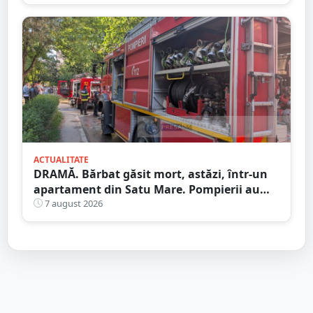
ACTUALITATE
DRAMĂ. Bărbat găsit mort, astăzi, într-un
apartament din Satu Mare. Pompierii au
spart ușa
7 august 2026