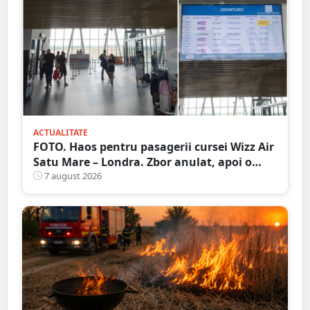
ACTUALITATE
FOTO. Haos pentru pasagerii cursei Wizz Air
Satu Mare – Londra. Zbor anulat, apoi o
nouă întârziere. Fără explicații clare
7 august 2026