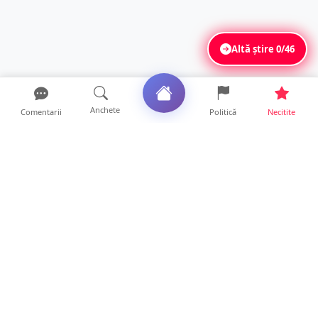
Altă știre
0/46
Anchete
Comentarii
Politică
Necitite
Ultimele articole
Tânăr de 23 de ani, recrutat pentru furturi în
serie. Primea...
16 ore • Locale
Se extinde unul dintre cele mai cunoscute
lanțuri locale din...
12 ore • Locale