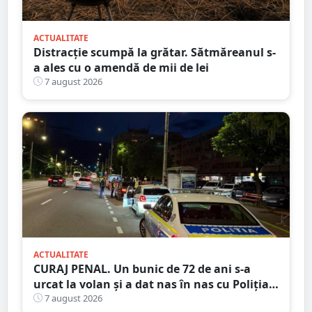
ACTUALITATE
Distracție scumpă la grătar. Sătmăreanul s-
a ales cu o amendă de mii de lei
7 august 2026
ACTUALITATE
CURAJ PENAL. Un bunic de 72 de ani s-a
urcat la volan și a dat nas în nas cu Poliția
Satu Mare
7 august 2026