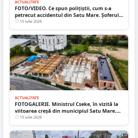
ACTUALITATE
FOTO/VIDEO. Ce spun polițiștii, cum s-a
petrecut accidentul din Satu Mare. Șoferul a
ajuns cu mașina răsturnată în șanț
15 iulie 2026
ACTUALITATE
FOTOGALERIE. Ministrul Cseke, în vizită la
viitoarea creșă din municipiul Satu Mare.
Ce spune primarul despre lucrări
15 iulie 2026