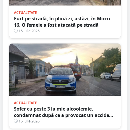
ACTUALITATE
Furt pe stradă, în plină zi, astăzi, în Micro
16. O femeie a fost atacată pe stradă
15 iulie 2026
ACTUALITATE
Șofer cu peste 3 la mie alcoolemie,
condamnat după ce a provocat un accident
dimineața. Ce explicație le-a dat
15 iulie 2026
judecătorilor