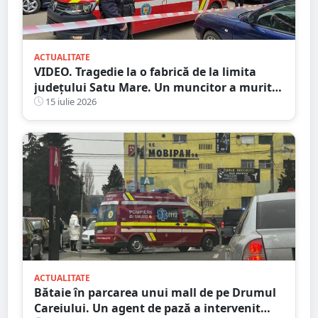
ACTUALITATE
VIDEO. Tragedie la o fabrică de la limita
județului Satu Mare. Un muncitor a murit
după ce o bucată de lemn i-a străpuns
15 iulie 2026
abdomenul
ACTUALITATE
Bătaie în parcarea unui mall de pe Drumul
Careiului. Un agent de pază a intervenit