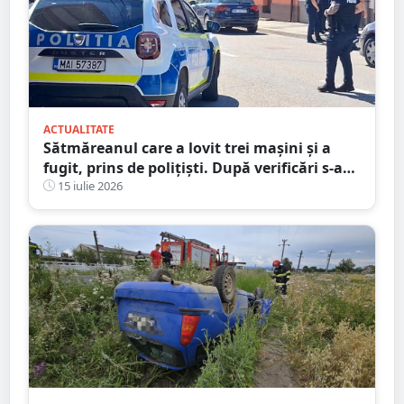
ACTUALITATE
Sătmăreanul care a lovit trei mașini și a
fugit, prins de polițiști. După verificări s-a
ales și cu dosar penal
15 iulie 2026