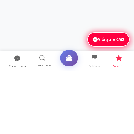
Altă știre
0/62
Anchete
Comentarii
Politică
Necitite
Ultimele articole
Mamă de doar 36 de ani, măcinată de
cancer. Doi copii luptă ...
21 ore • Locale
Un sătmărean acuză un centru medical că i-