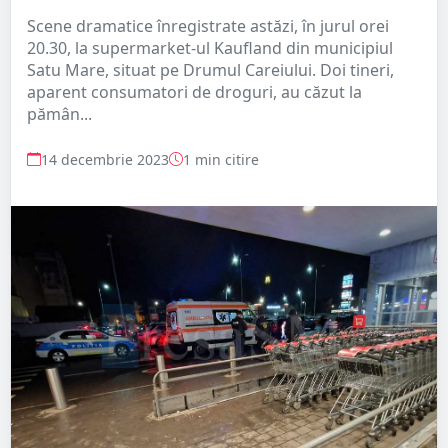
Scene dramatice înregistrate astăzi, în jurul orei
20.30, la supermarket-ul Kaufland din municipiul
Satu Mare, situat pe Drumul Careiului. Doi tineri,
aparent consumatori de droguri, au căzut la
pămân...
14 decembrie 2023
1 min citire