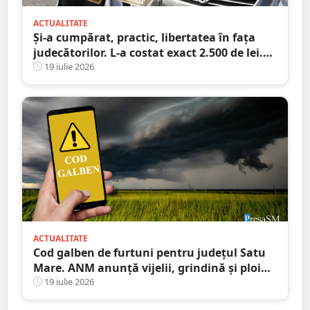
ACTUALITATE
Și-a cumpărat, practic, libertatea în fața
judecătorilor. L-a costat exact 2.500 de lei.
Victima a plătit cheltuielile de judecată
19 iulie 2026
ACTUALITATE
Cod galben de furtuni pentru județul Satu
Mare. ANM anunță vijelii, grindină și ploi
torențiale
19 iulie 2026