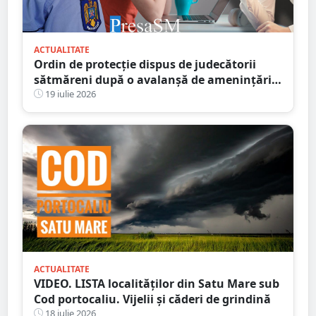
ACTUALITATE
Ordin de protecție dispus de judecătorii
sătmăreni după o avalanșă de amenințări
online. Răzbunarea unui fiu pe amanta
19 iulie 2026
tatălui infidel
ACTUALITATE
VIDEO. LISTA localităților din Satu Mare sub
Cod portocaliu. Vijelii și căderi de grindină
18 iulie 2026