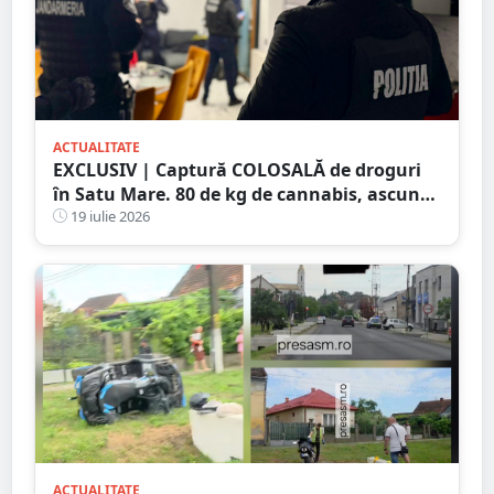
ACTUALITATE
EXCLUSIV | Captură COLOSALĂ de droguri
în Satu Mare. 80 de kg de cannabis, ascunse
într-un plafon modificat al unei
19 iulie 2026
autoutilitare
ACTUALITATE