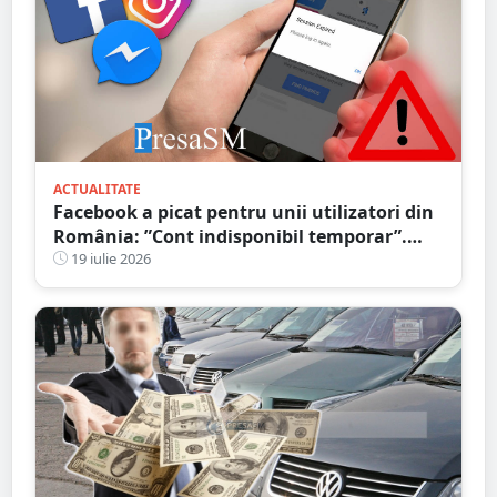
ACTUALITATE
Facebook a picat pentru unii utilizatori din
România: ”Cont indisponibil temporar”.
Probleme și în alte țări
19 iulie 2026