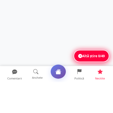
Altă știre
0/49
Anchete
Comentarii
Politică
Necitite
Ultimele articole
VIDEO. După „aventurile” cu bolizii pe plajă,
turiștii român...