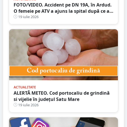
FOTO/VIDEO. Accident pe DN 19A, în Ardud.
O femeie pe ATV a ajuns la spital după ce a
intrat în coliziune cu un motociclist
19 iulie 2026
ACTUALITATE
ALERTĂ METEO. Cod portocaliu de grindină
si vijelie în județul Satu Mare
19 iulie 2026