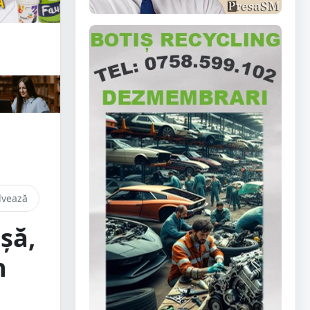
lvează
șă,
n