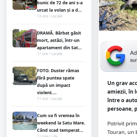
bunic de 72 de ani s-a
urcat la volan și a d...
13 ore • Locale
DRAMĂ. Bărbat găsit
mort, astăzi, într-un
apartament din Sat...
11 ore • Locale
FOTO. Duster rămas
fără puntea spate
Un grav acc
după un impact
amiezii, în
violent....
11 ore • Locale
între o auto
persoane, p
Cum va fi vremea în
weekend la Satu Mare.
Potrivit pri
Când scad temperat...
Touran, un b
11 ore • Life