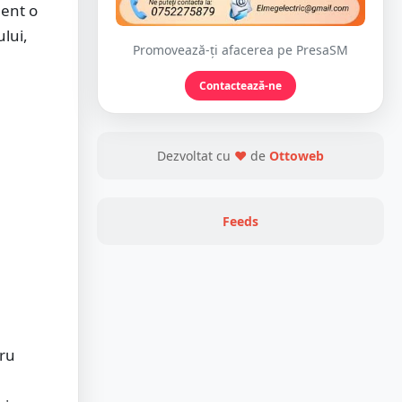
lent o
lui,
Promovează-ți afacerea pe PresaSM
Contactează-ne
Dezvoltat cu
❤
de
Ottoweb
Feeds
tru