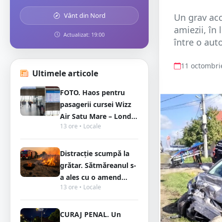
Vânt din Nord
Un grav acc
amiezii, în
Actualizat: 19:00
între o auto
11 octombri
Ultimele articole
FOTO. Haos pentru
pasagerii cursei Wizz
Air Satu Mare – Lond...
13 ore • Locale
Distracție scumpă la
grătar. Sătmăreanul s-
a ales cu o amend...
13 ore • Locale
CURAJ PENAL. Un