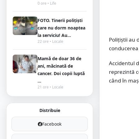
0 ore • Life
FOTO. Tinerii polițiști
care nu dorm noaptea
la serviciu! Au...
Polițiștii a
22 ore • Locale
conducerea u
Mamă de doar 36 de
Accidentul d
ani, măcinată de
reprezintă c
cancer. Doi copii luptă
când în mașin
...
21 ore • Locale
Distribuie
Facebook