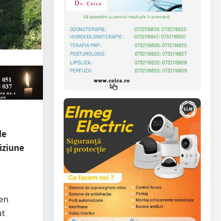
le
iziune
gen
ut