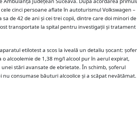
 de Ambulanță Județean Suceava. După acordarea primul
e cele cinci persoane aflate în autoturismul Volkswagen –
a sa de 42 de ani și cei trei copii, dintre care doi minori de
fost transportate la spital pentru investigații și tratament
aparatul etilotest a scos la iveală un detaliu șocant: șofer
 o alcoolemie de 1,38 mg/l alcool pur în aerul expirat,
 unei stări avansate de ebrietate. În schimb, șoferul
ei nu consumase băuturi alcoolice și a scăpat nevătămat.