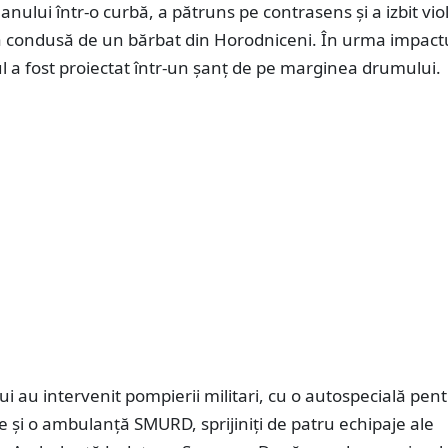
lanului într-o curbă, a pătruns pe contrasens și a izbit vio
ră condusă de un bărbat din Horodniceni. În urma impactu
 a fost proiectat într-un șanț de pe marginea drumului.
lui au intervenit pompierii militari, cu o autospecială pen
 și o ambulanță SMURD, sprijiniți de patru echipaje ale