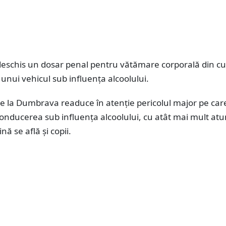
u deschis un dosar penal pentru vătămare corporală din cu
nui vehicul sub influența alcoolului.
e la Dumbrava readuce în atenție pericolul major pe care
onducerea sub influența alcoolului, cu atât mai mult atu
ă se află și copii.