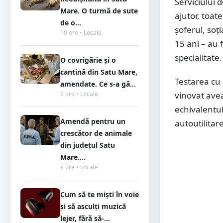
Serviciului
Mare. O turmă de sute
ajutor, toat
de o...
șoferul, soți
10 ore • Locale
15 ani – au 
specialitate.
O covrigărie și o
cantină din Satu Mare,
Testarea cu 
amendate. Ce s-a gă...
9 ore • Locale
vinovat avea
echivalentul
Amendă pentru un
autoutilitar
crescător de animale
din județul Satu
Mare....
9 ore • Locale
Cum să te miști în voie
și să asculți muzică
lejer, fără să-...