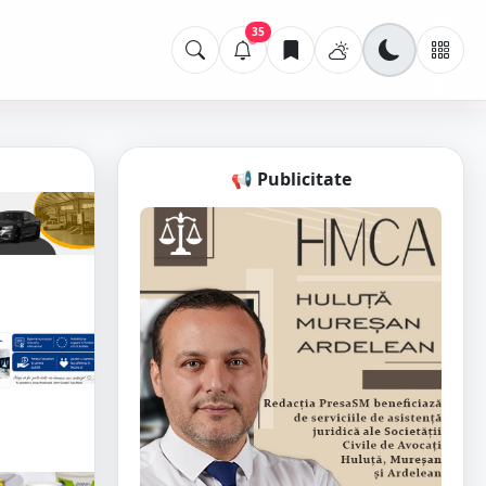
35
📢 Publicitate