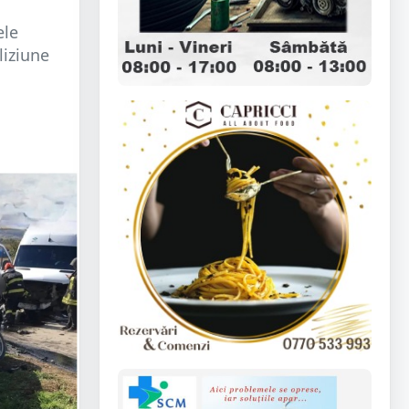
ele
liziune