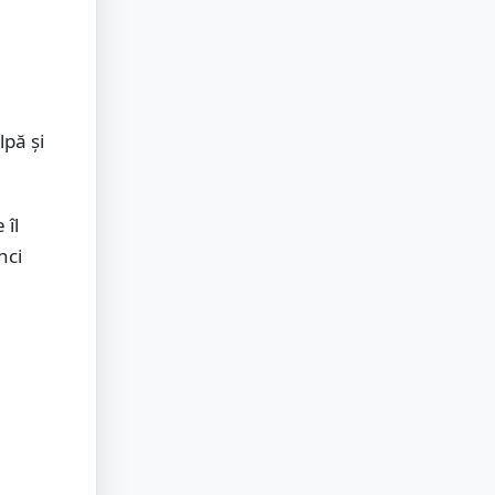
lpă și
 îl
nci