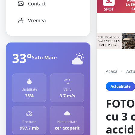
Contact
Vremea
33°
Satu Mare
Acasă
•
Actu
Actualitate
Umiditate
Vânt
35%
3.7 m/s
FOTO.
cu 3 
Presiune
Nebulozitate
accid
997.7 mb
cer acoperit