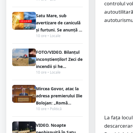
controlul vo
autoutilita
Satu Mare, sub
autoturismul
avertizare de caniculă
și furtuni. Se anunță ...
10 ore • Locale
FOTO/VIDEO. Bilanțul
inconștienților! Zeci de
incendii și he...
10 ore • Locale
Mircea Govor, atac la
adresa premierului Ilie
Bolojan: „Româ...
10 ore • Politică
La fața locu
VIDEO. Noapte
descarcerare
neobișnuită în Satu