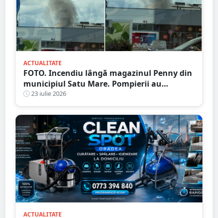
ACTUALITATE
FOTO. Incendiu lângă magazinul Penny din
municipiul Satu Mare. Pompierii au
intervenit rapid
23 iulie 2026
ACTUALITATE