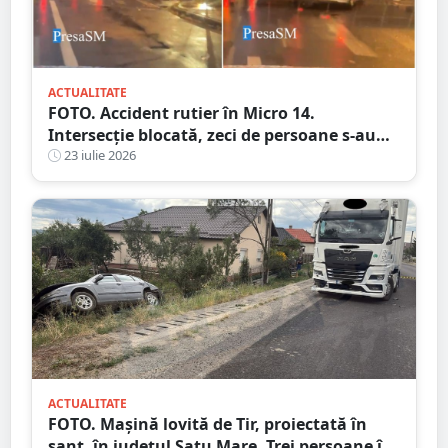
ACTUALITATE
FOTO. Accident rutier în Micro 14.
Intersecție blocată, zeci de persoane s-au
adunat în zonă
23 iulie 2026
ACTUALITATE
FOTO. Mașină lovită de Tir, proiectată în
șanț, în județul Satu Mare. Trei persoane în