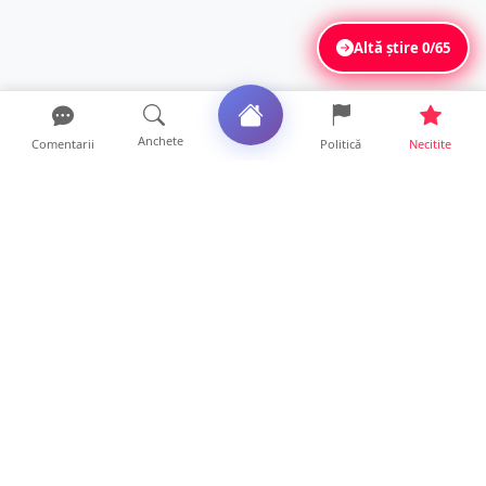
Altă știre
0/65
Anchete
Comentarii
Politică
Necitite
Ultimele articole
Polițist din Satu Mare, prins la volan cu 1,75
g/l alcool în...
19 ore • Locale
TOP Trapez lansează în premieră gardul
metalic „ZIG ZAG”. Ev...
19 ore • Locale
FOTO. Haos pentru pasagerii cursei Wizz Air