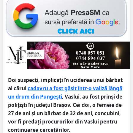
Doi suspecți, implicați în uciderea unui bărbat
al cărui
cadavru a fost găsit într-o valiză lângă
un drum din Pungești
, Vaslui, au fost prinși de
polițiști în județul Brașov. Cei doi, o femeie de
27 de ani și un bărbat de 32 de ani, concubini,
vor fi predați procurorilor din Vaslui pentru
continuarea cercetărilor.