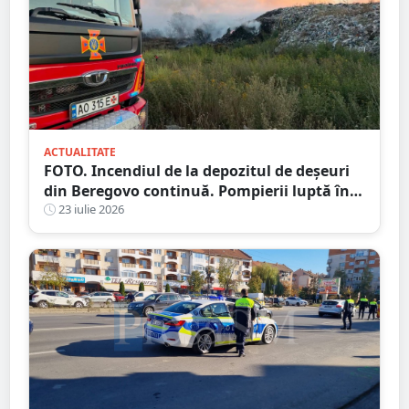
ACTUALITATE
FOTO. Incendiul de la depozitul de deșeuri
din Beregovo continuă. Pompierii luptă în
continuare cu focarele ascunse
23 iulie 2026