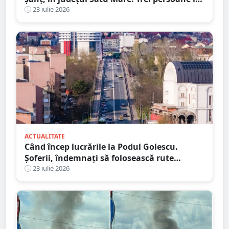
mașină, una la Urgență
23 iulie 2026
ACTUALITATE
Când încep lucrările la Podul Golescu.
Șoferii, îndemnați să folosească rute
alternative
23 iulie 2026