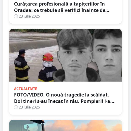
Curățarea profesională a tapițeriilor în
Oradea: ce trebuie să verifici înainte de
programare
23 iulie 2026
ACTUALITATE
FOTO/VIDEO. O nouă tragedie la scăldat.
Doi tineri s-au înecat în râu. Pompierii i-au
găsit după două zile
23 iulie 2026