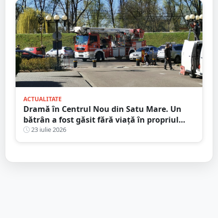
ACTUALITATE
Dramă în Centrul Nou din Satu Mare. Un
bătrân a fost găsit fără viață în propriul
apartament, după două zile în care nu a
23 iulie 2026
mai răspuns la telefon