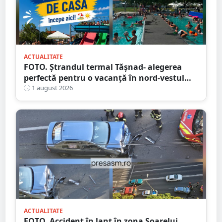
ACTUALITATE
FOTO. Ștrandul termal Tășnad- alegerea
perfectă pentru o vacanță în nord-vestul
României
1 august 2026
ACTUALITATE
FOTO. Accident în lanț în zona Soarelui.