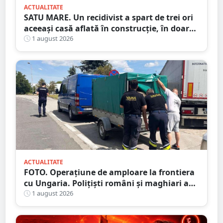
ACTUALITATE
SATU MARE. Un recidivist a spart de trei ori
aceeași casă aflată în construcție, în doar
șase zile
1 august 2026
ACTUALITATE
FOTO. Operațiune de amploare la frontiera
cu Ungaria. Polițiști români și maghiari au
verificat sute de persoane
1 august 2026