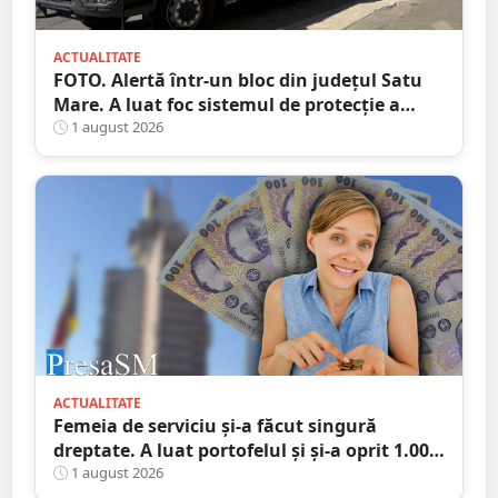
ACTUALITATE
FOTO. Alertă într-un bloc din județul Satu
Mare. A luat foc sistemul de protecție a
gazelor
1 august 2026
ACTUALITATE
Femeia de serviciu și-a făcut singură
dreptate. A luat portofelul și și-a oprit 1.000
de lei: „Ăștia mi se cuvin, sunt pentru
1 august 2026