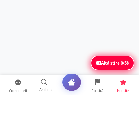
Altă știre
0/58
Anchete
Comentarii
Politică
Necitite
Ultimele articole
Servicii de TOP în sănătate! Centru de
recuperare medicală P...
16 ore • Locale