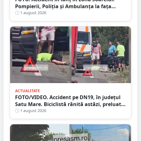
Pompierii, Poliția și Ambulanța la fața
locului
1 august 2026
ACTUALITATE
FOTO/VIDEO. Accident pe DN19, în județul
Satu Mare. Biciclistă rănită astăzi, preluată
de Ambulanță
1 august 2026