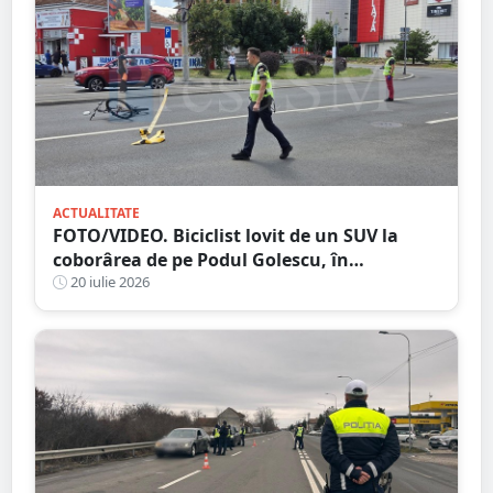
ACTUALITATE
FOTO/VIDEO. Biciclist lovit de un SUV la
coborârea de pe Podul Golescu, în
municipiul Satu Mare. Șoferul: ”Pur și
20 iulie 2026
simplu nu l-am văzut”