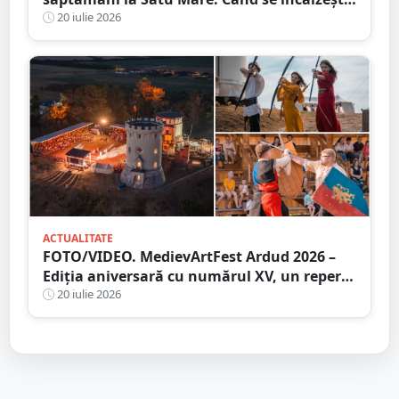
din nou, vremea
20 iulie 2026
ACTUALITATE
FOTO/VIDEO. MedievArtFest Ardud 2026 –
Ediția aniversară cu numărul XV, un reper
al vieții culturale din județul Satu Mare
20 iulie 2026