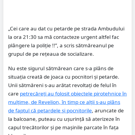
„Cei care au dat cu petarde pe strada Ambudului
la ora 21:30 sa mă contacteze urgent altfel fac
plângere la poliție !!”, a scris sătmăreanul pe
grupul de pe rețeaua de socializare.
Nu este sigurul sătmărean care s-a plâns de
situația creată de joaca cu pocnitori și petarde.
Unii sătmăreni s-au arătat revoltați de felul în
care
petrecăreți au folosit obiectele pirotehnice în
mulțime, de Revelion, în timp ce alții s-au plâns
de faptul că petardele și pocnitorile
, aruncate de
la balcoane, puteau cu ușurință să aterizeze în
capul trecătorilor și pe mașinile parcate în fața