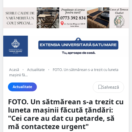
Acasă
•
Actualitate
•
FOTO. Un sătmărean s-a trezit cu luneta
mașinii fă...
Salvează
Actualitate
FOTO. Un sătmărean s-a trezit cu
luneta mașinii făcută țăndări:
"Cei care au dat cu petarde, să
mă contacteze urgent"