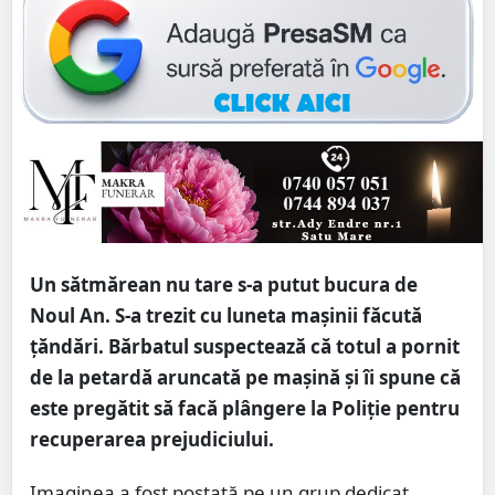
Un sătmărean nu tare s-a putut bucura de
Noul An. S-a trezit cu luneta mașinii făcută
țăndări. Bărbatul suspectează că totul a pornit
de la petardă aruncată pe mașină și îi spune că
este pregătit să facă plângere la Poliție pentru
recuperarea prejudiciului.
Imaginea a fost postată pe un grup dedicat