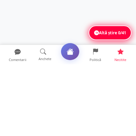
Altă știre
0/41
Anchete
Comentarii
Politică
Necitite
Ultimele articole
ANCHETĂ. Acuzații explozive la DGASPC
Satu Mare! Salarii uri...
18 ore • Anchete
FOTO/VIDEO. Accident cumplit! Impact
frontal între un TIR și...