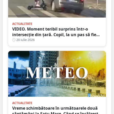
ACTUALITATE
VIDEO. Moment teribil surprins într-o
intersecție din țară. Copil, la un pas să fie
spulberat de mașină
20 iulie 2026
ACTUALITATE
Vreme schimbătoare în următoarele două
săptămâni la Satu Mare. Când se încălzește,