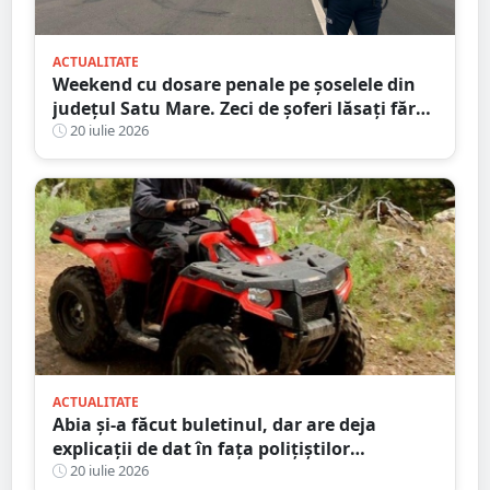
ACTUALITATE
Weekend cu dosare penale pe șoselele din
județul Satu Mare. Zeci de șoferi lăsați fără
permise
20 iulie 2026
ACTUALITATE
Abia și-a făcut buletinul, dar are deja
explicații de dat în fața polițiștilor
sătmăreni. Totul după o ”aventură” cu ATV-
20 iulie 2026