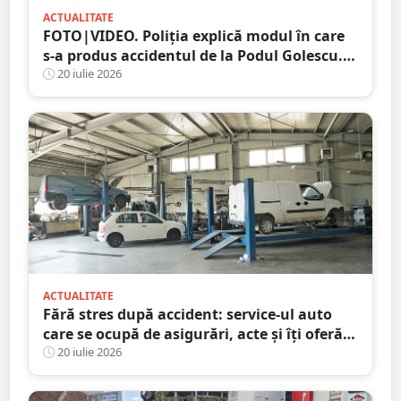
ACTUALITATE
FOTO|VIDEO. Poliția explică modul în care
s-a produs accidentul de la Podul Golescu.
Biciclist lovit de o mașină
20 iulie 2026
ACTUALITATE
Fără stres după accident: service-ul auto
care se ocupă de asigurări, acte și îți oferă
mașină la schimb
20 iulie 2026