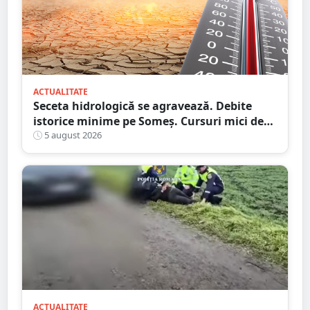
ACTUALITATE
Seceta hidrologică se agravează. Debite
istorice minime pe Someș. Cursuri mici de
ape au secat
5 august 2026
ACTUALITATE