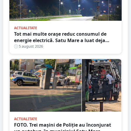
ACTUALITATE
Tot mai multe orașe reduc consumul de
energie electrică. Satu Mare a luat deja
măsuri. Cu ce soluții au venit ceilalți
5 august 2026
primari
ACTUALITATE
FOTO. Trei mașini de Poliție au înconjurat