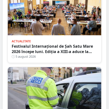
ACTUALITATE
Festivalul Internațional de Șah Satu Mare
2026 începe luni. Ediția a XIII-a aduce la
start peste 120 de participanți și șahiști din
5 august 2026
șase țări.