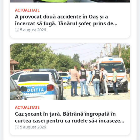
ACTUALITATE
A provocat două accidente în Oaș și a
încercat să fugă. Tânărul șofer, prins de
polițiștii sătmăreni. Încălcări grave ale
5 august 2026
Codului Rutier
ACTUALITATE
Caz șocant în țară. Bătrână îngropată în
curtea casei pentru ca rudele să-i încaseze
pensia
5 august 2026