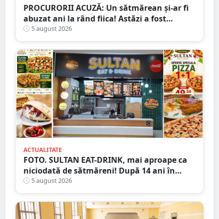
PROCURORII ACUZĂ: Un sătmărean și-ar fi
abuzat ani la rând fiica! Astăzi a fost
arestat!
5 august 2026
ACTUALITATE
FOTO. SULTAN EAT-DRINK, mai aproape ca
niciodată de sătmăreni! După 14 ani în
Micro 17, și-a deschis porțile în Shopping
5 august 2026
City Satu Mare