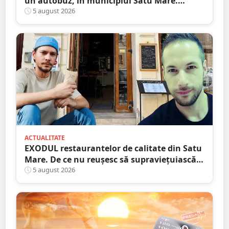
un autobuz, în municipiul Satu Mare.
Ambulanța, la fața locului
5 august 2026
ACTUALITATE
EXODUL restaurantelor de calitate din Satu
Mare. De ce nu reușesc să supraviețuiască
localurile cu adevărat speciale?
5 august 2026