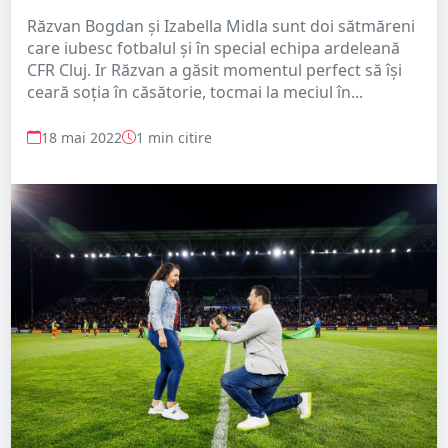
Răzvan Bogdan și Izabella Midla sunt doi sătmăreni
care iubesc fotbalul și în special echipa ardeleană
CFR Cluj. Ir Răzvan a găsit momentul perfect să își
ceară soția în căsătorie, tocmai la meciul în...
18 mai 2022
1 min citire