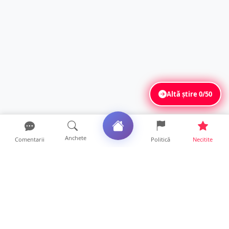
Altă știre
0/50
Anchete
Comentarii
Politică
Necitite
Ultimele articole
FOTO. Tinerii polițiști care nu dorm noaptea
la serviciu! Au...
22 ore • Locale