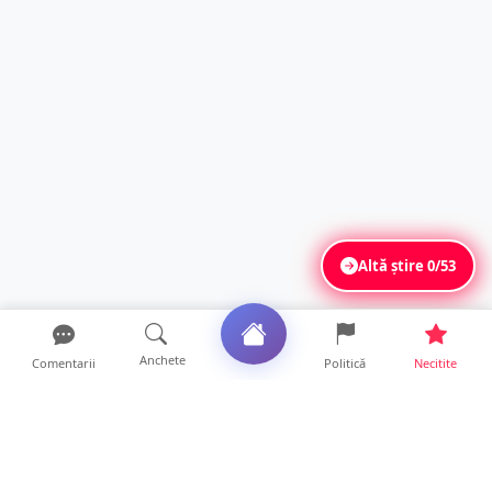
Altă știre
0/53
Anchete
Comentarii
Politică
Necitite
Ultimele articole
Polițist din Satu Mare, prins la volan cu 1,75