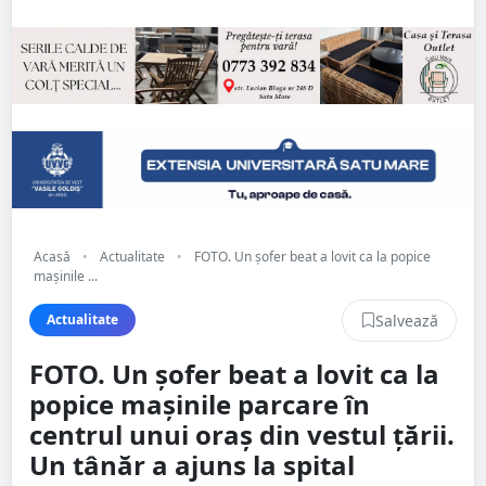
Acasă
•
Actualitate
•
FOTO. Un şofer beat a lovit ca la popice
mașinile ...
Salvează
Actualitate
FOTO. Un şofer beat a lovit ca la
popice mașinile parcare în
centrul unui oraș din vestul țării.
Un tânăr a ajuns la spital