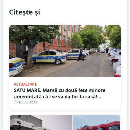
Citește și
ACTUALITATE
SATU MARE. Mamă cu două fete minore
amenințată că i se va da foc la casă!
Agresorul: ”Acum începe distracția”
8 iulie 2026