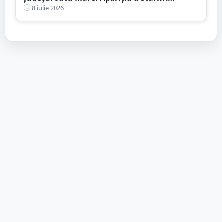
curiozitatea localnicilor
8 iulie 2026