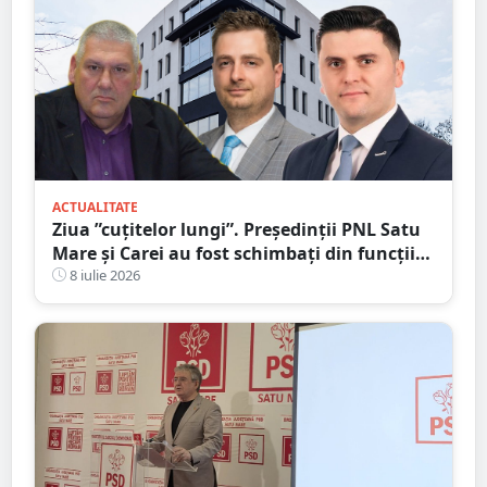
ACTUALITATE
Ziua ”cuțitelor lungi”. Președinții PNL Satu
Mare și Carei au fost schimbați din funcții
pentru ”abateri, trădări și dezinteres”
8 iulie 2026