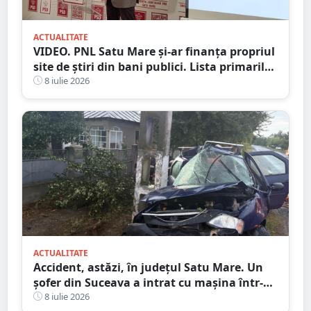
ACTUALITATE
VIDEO. PNL Satu Mare și-ar finanța propriul
site de știri din bani publici. Lista primarilor
liberali care au ”decartat”
8 iulie 2026
ACTUALITATE
Accident, astăzi, în județul Satu Mare. Un
șofer din Suceava a intrat cu mașina într-
un stâlp
8 iulie 2026