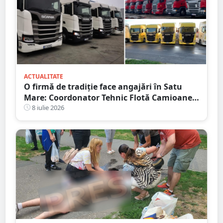
ACTUALITATE
O firmă de tradiție face angajări în Satu
Mare: Coordonator Tehnic Flotă Camioane,
Dispecer Transport Marfă Internațional,
8 iulie 2026
Contabil cu Experiență