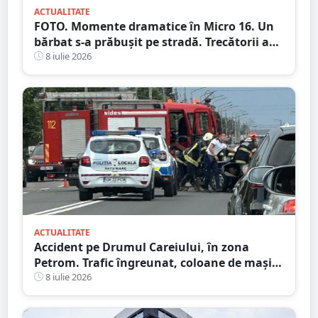
ACTUALITATE
FOTO. Momente dramatice în Micro 16. Un
bărbat s-a prăbușit pe stradă. Trecătorii au
intervenit imediat și i-au salvat viața
8 iulie 2026
ACTUALITATE
Accident pe Drumul Careiului, în zona
Petrom. Trafic îngreunat, coloane de mașini
spre Auchan
8 iulie 2026