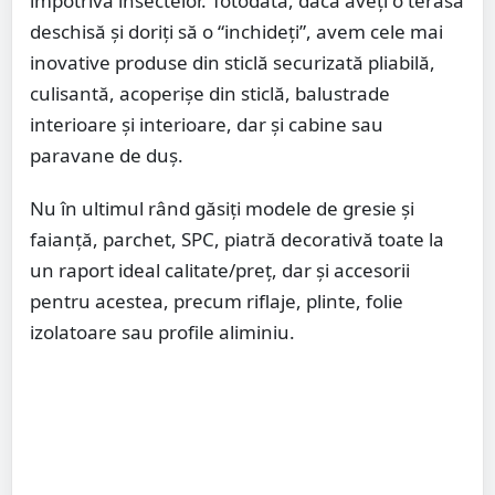
împotriva insectelor. Totodată, dacă aveți o terasă
deschisă și doriți să o “inchideți”, avem cele mai
inovative produse din sticlă securizată pliabilă,
culisantă, acoperișe din sticlă, balustrade
interioare și interioare, dar și cabine sau
paravane de duș.
Nu în ultimul rând găsiți modele de gresie şi
faianţă, parchet, SPC, piatră decorativă toate la
un raport ideal calitate/preţ, dar și accesorii
pentru acestea, precum riflaje, plinte, folie
izolatoare sau profile aliminiu.