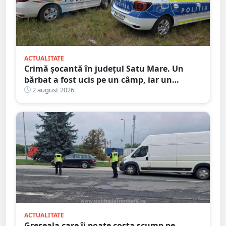
ACTUALITATE
Crimă șocantă în județul Satu Mare. Un
bărbat a fost ucis pe un câmp, iar un
adolescent este în custodia poliției
2 august 2026
ACTUALITATE
Greșeala care îi poate costa scump pe