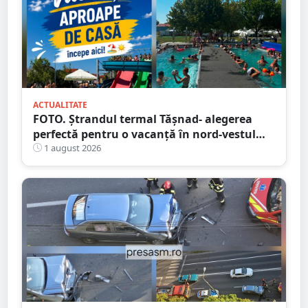
ACTUALITATE
FOTO. Ștrandul termal Tășnad- alegerea
perfectă pentru o vacanță în nord-vestul
României
1 august 2026