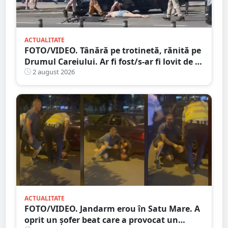
ACTUALITATE
FOTO/VIDEO. Tânără pe trotinetă, rănită pe
Drumul Careiului. Ar fi fost/s-ar fi lovit de o
mașină
2 august 2026
ACTUALITATE
FOTO/VIDEO. Jandarm erou în Satu Mare. A
oprit un șofer beat care a provocat un