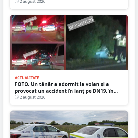
accident
2 august 2026
ACTUALITATE
FOTO. Un tânăr a adormit la volan și a
provocat un accident în lanț pe DN19, în
județul Satu Mare
2 august 2026