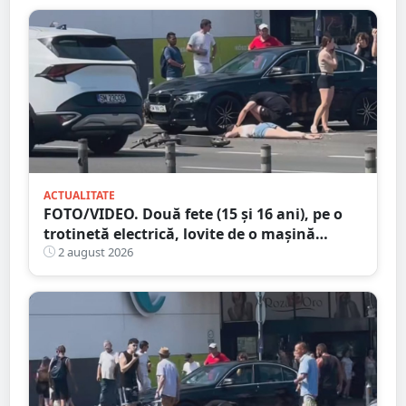
ACTUALITATE
FOTO/VIDEO. Două fete (15 și 16 ani), pe o
trotinetă electrică, lovite de o mașină
trotinetă lângă mall-ul NEPI
2 august 2026