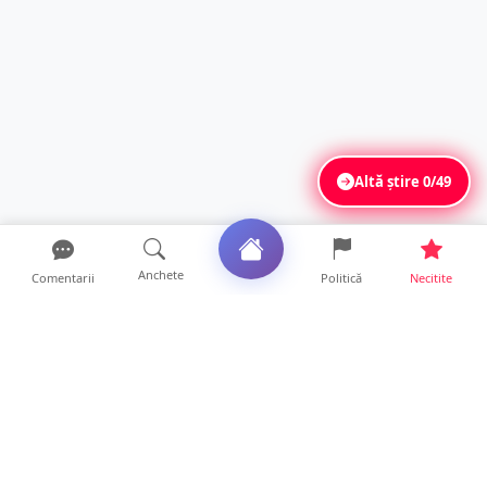
Altă știre
0/49
Anchete
Comentarii
Politică
Necitite
Ultimele articole
Mamă de doar 36 de ani, măcinată de
cancer. Doi copii luptă ...
21 ore • Locale