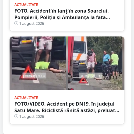
ACTUALITATE
FOTO. Accident în lanț în zona Soarelui.
Pompierii, Poliția și Ambulanța la fața
locului
1 august 2026
ACTUALITATE
FOTO/VIDEO. Accident pe DN19, în județul
Satu Mare. Biciclistă rănită astăzi, preluată
de Ambulanță
1 august 2026