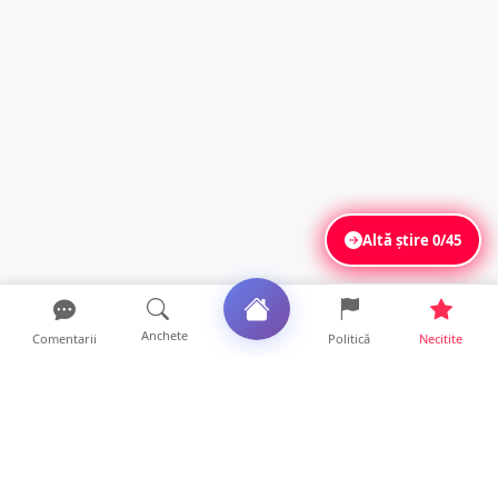
Altă știre
0/45
Anchete
Comentarii
Politică
Necitite
Ultimele articole
FOTO. Imagini dramatice. Pești sufocați pe
lacul Călinești. ...