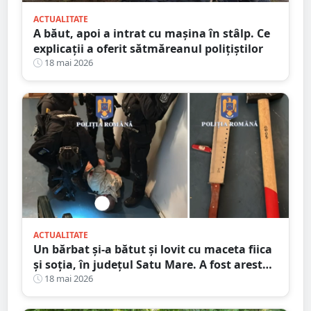
ACTUALITATE
A băut, apoi a intrat cu mașina în stâlp. Ce
explicații a oferit sătmăreanul polițiștilor
18 mai 2026
ACTUALITATE
Un bărbat și-a bătut și lovit cu maceta fiica
și soția, în județul Satu Mare. A fost arestat
preventiv
18 mai 2026