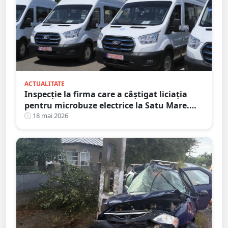
ACTUALITATE
Inspecție la firma care a câștigat liciația
pentru microbuze electrice la Satu Mare.
Consiliul Concurenței a intrat pe fir
18 mai 2026