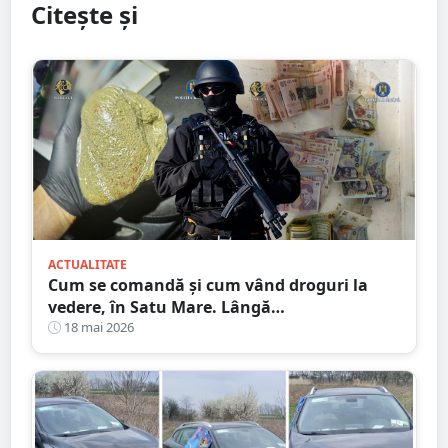
Citește și
ACTUALITATE
Cum se comandă și cum vând droguri la
vedere, în Satu Mare. Lângă
hoteluri/restaurante cunoscute
18 mai 2026