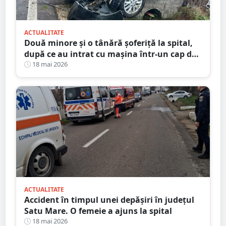
ACTUALITATE
Două minore și o tânără șoferiță la spital,
după ce au intrat cu mașina într-un cap de
pod. Totul s-a întâmplat în județul Satu
18 mai 2026
Mare
ACTUALITATE
Accident în timpul unei depășiri în județul
Satu Mare. O femeie a ajuns la spital
18 mai 2026