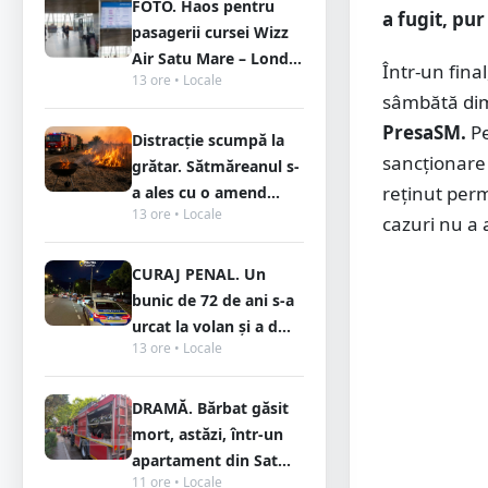
FOTO. Haos pentru
a fugit, pur
pasagerii cursei Wizz
Air Satu Mare – Lond...
Într-un fina
13 ore • Locale
sâmbătă dim
PresaSM.
P
Distracție scumpă la
sancționare 
grătar. Sătmăreanul s-
reținut perm
a ales cu o amend...
13 ore • Locale
cazuri nu a 
CURAJ PENAL. Un
bunic de 72 de ani s-a
urcat la volan și a d...
13 ore • Locale
DRAMĂ. Bărbat găsit
mort, astăzi, într-un
apartament din Sat...
11 ore • Locale