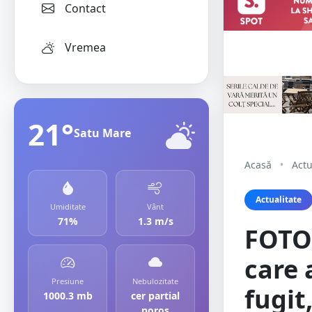
Contact
Vremea
21°
Satu Mare
Acasă
•
Actu
Actualitate
Umiditate
Vânt
71%
1.3 m/s
FOTO/
care 
Presiune
Nebulozitate
fugit
1000.3 mb
cer partial
noros