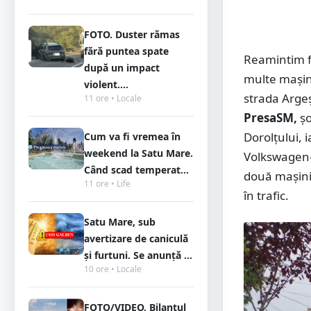
FOTO. Duster rămas
fără puntea spate
Reamintim fa
după un impact
multe mașini
violent....
strada Argeș
11 ore • Locale
PresaSM,
șo
Dorolțului, 
Cum va fi vremea în
weekend la Satu Mare.
Volkswagen-u
Când scad temperat...
două mașini,
11 ore • Life
în trafic.
Satu Mare, sub
avertizare de caniculă
și furtuni. Se anunță ...
10 ore • Locale
FOTO/VIDEO. Bilanțul