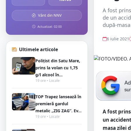
A fost prin
Vânt din NNV
de un accid
după-masa z
Actualizat: 02:00
6 iulie 2021
Ultimele articole
Polițist din Satu Mare,
prins la volan cu 1,75
g/l alcool în...
19 ore • Locale
TOP Trapez lansează în
premieră gardul
metalic „ZIG ZAG”. Ev...
A fost prins
19 ore • Locale
un accident
masa zilei 