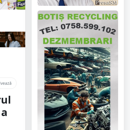
lvează
rul
 a