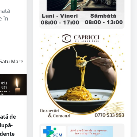
rmată
e în
mată de
 după-
idente