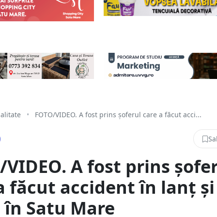
alitate
•
FOTO/VIDEO. A fost prins șoferul care a făcut acci...
Sa
VIDEO. A fost prins șofe
a făcut accident în lanț și
, în Satu Mare