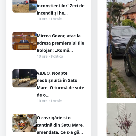
inconștienților! Zeci de
incendii și he...
10 ore • Locale
Mircea Govor, atac la
adresa premierului Ilie
Bolojan: „Româ...
10 ore • Politică
VIDEO. Noapte
neobișnuită în Satu
Mare. O turmă de sute
de o...
10 ore • Locale
O covrigărie și o
cantină din Satu Mare,
amendate. Ce s-a gă...