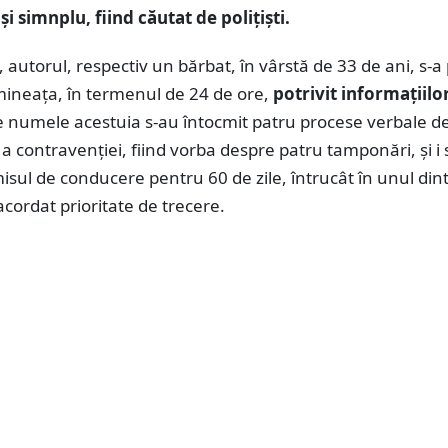
 și simnplu, fiind căutat de polițiști.
l, autorul, respectiv un bărbat, în vârstă de 33 de ani, s-a
ineața, în termenul de 24 de ore,
potrivit informațiilo
e numele acestuia s-au întocmit patru procese verbale d
a contravenției, fiind vorba despre patru tamponări, și i 
isul de conducere pentru 60 de zile, întrucât în unul din
acordat prioritate de trecere.