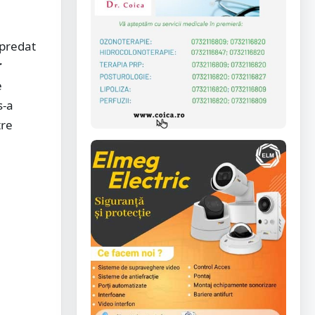
 predat
r
e
s-a
tre