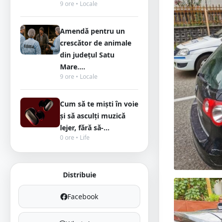
9 ore • Locale
Amendă pentru un
crescător de animale
din județul Satu
Mare....
9 ore • Locale
Cum să te miști în voie
și să asculți muzică
lejer, fără să-...
0 ore • Life
Distribuie
Facebook