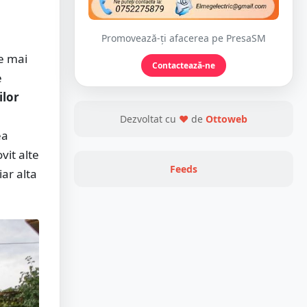
Promovează-ți afacerea pe PresaSM
te mai
Contactează-ne
e
ilor
Dezvoltat cu
❤
de
Ottoweb
ea
vit alte
Feeds
ar alta