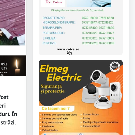
fost
eri
uri. În
străzi,