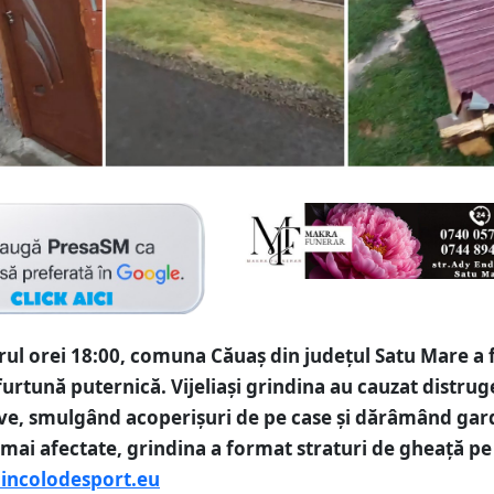
jurul orei 18:00, comuna Căuaș din județul Satu Mare a 
furtună puternică. Vijeliași grindina au cauzat distrug
ve, smulgând acoperișuri de pe case și dărâmând gard
 mai afectate, grindina a format straturi de gheață pe 
incolodesport.eu