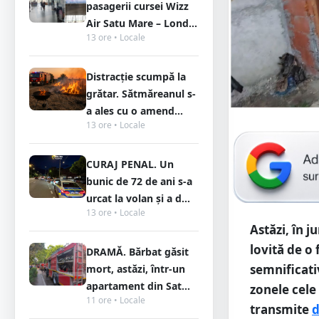
pasagerii cursei Wizz
Air Satu Mare – Lond...
13 ore • Locale
Distracție scumpă la
grătar. Sătmăreanul s-
a ales cu o amend...
13 ore • Locale
CURAJ PENAL. Un
bunic de 72 de ani s-a
urcat la volan și a d...
13 ore • Locale
Astăzi, în 
lovită de o 
DRAMĂ. Bărbat găsit
semnificati
mort, astăzi, într-un
apartament din Sat...
zonele cele
11 ore • Locale
transmite
d