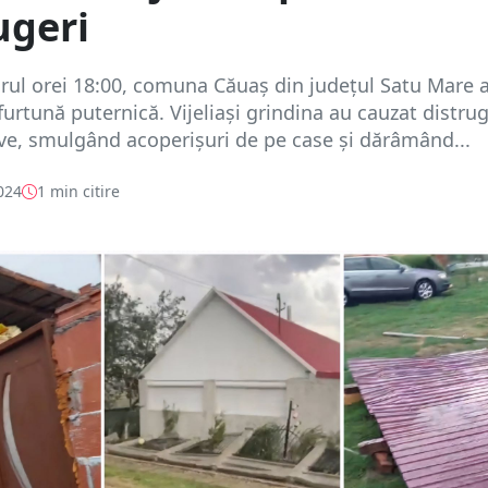
ugeri
jurul orei 18:00, comuna Căuaș din județul Satu Mare a
 furtună puternică. Vijeliași grindina au cauzat distrug
ve, smulgând acoperișuri de pe case și dărâmând...
024
1 min citire