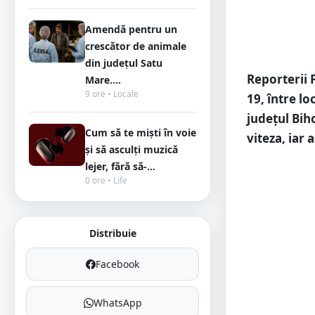
Amendă pentru un
crescător de animale
din județul Satu
Reporterii 
Mare....
9 ore • Locale
19, între lo
județul Biho
Cum să te miști în voie
viteza, iar 
și să asculți muzică
lejer, fără să-...
0 ore • Life
Distribuie
Facebook
WhatsApp