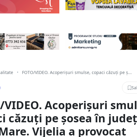
alitate
•
FOTO/VIDEO. Acoperișuri smulse, copaci căzuți pe ș...
Sa
VIDEO. Acoperișuri smul
i căzuți pe șosea în jude
Mare. Vijelia a provocat