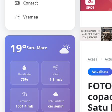
Contact
Vremea
19°
Satu Mare
Acasă
•
Actu
Actualitate
Umiditate
Vânt
75%
1.8 m/s
FOTO/
copac
Presiune
Nebulozitate
Satu 
1001.4 mb
cer senin