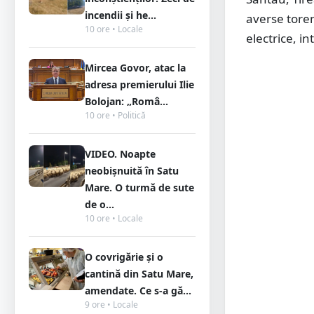
incendii și he...
averse toren
10 ore • Locale
electrice, in
Mircea Govor, atac la
adresa premierului Ilie
Bolojan: „Româ...
10 ore • Politică
VIDEO. Noapte
neobișnuită în Satu
Mare. O turmă de sute
de o...
10 ore • Locale
O covrigărie și o
cantină din Satu Mare,
amendate. Ce s-a gă...
9 ore • Locale