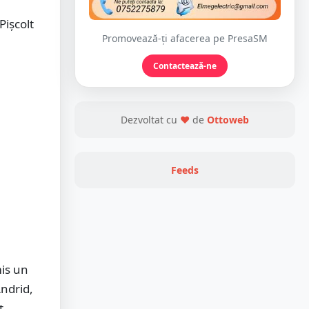
Pișcolt
Promovează-ți afacerea pe PresaSM
Contactează-ne
Dezvoltat cu
❤
de
Ottoweb
Feeds
mis un
Andrid,
t