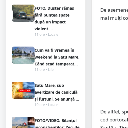
FOTO. Duster rămas
De asemenea,
fără puntea spate
mai mulți co
după un impact
violent....
11 ore • Locale
Cum va fi vremea în
weekend la Satu Mare.
Când scad temperat...
11 ore • Life
Satu Mare, sub
avertizare de caniculă
și furtuni. Se anunță ...
10 ore • Locale
De altfel, s
cod portocal
FOTO/VIDEO. Bilanțul
Santău, Tire
inconștienților! Zeci de