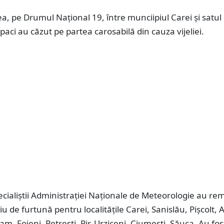
 pe Drumul Național 19, între munciipiul Carei și satul 
paci au căzut pe partea carosabilă din cauza vijeliei.
pecialiștii Administrației Naționale de Meteorologie au re
iu de furtună pentru localitățile Carei, Sanislău, Pișcolt, 
am, Foieni, Petrești, Pir, Urziceni, Ciumești, Săuca. Au fos