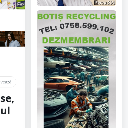
lvează
se,
țul