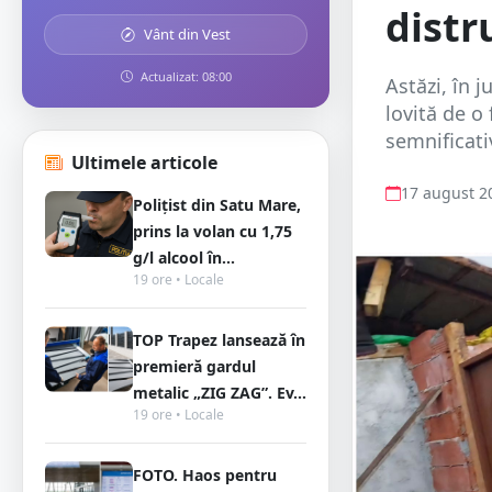
distr
Vânt din Vest
Actualizat: 08:00
Astăzi, în 
lovită de o
semnificati
Ultimele articole
17 august 2
Polițist din Satu Mare,
prins la volan cu 1,75
g/l alcool în...
19 ore • Locale
TOP Trapez lansează în
premieră gardul
metalic „ZIG ZAG”. Ev...
19 ore • Locale
FOTO. Haos pentru