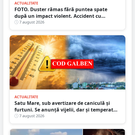
ACTUALITATE
FOTO. Duster rămas fără puntea spate
după un impact violent. Accident cu
implicarea unei mașini din Satu Mare
7 august 2026
ACTUALITATE
Satu Mare, sub avertizare de caniculă și
furtuni. Se anunță vijelii, dar și temperaturi
ridicate. Avertizarea ANM
7 august 2026