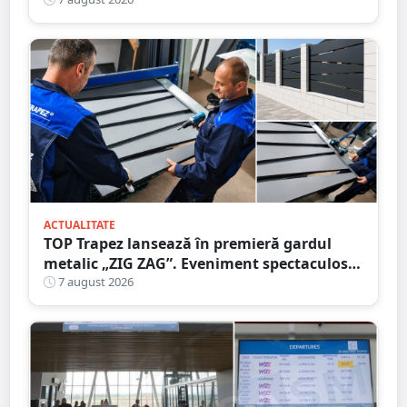
că circula pe contrasens
ACTUALITATE
TOP Trapez lansează în premieră gardul
metalic „ZIG ZAG”. Eveniment spectaculos
în Grădina Romei
7 august 2026