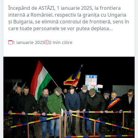
Începând de ASTĂZI, 1 ianuarie 2025, la frontiera
internă a României, respectiv la granița cu Ungaria
și Bulgaria, se elimină controlul de frontieră, sens în
care toate persoanele se vor putea deplasa...
1 ianuarie 2025
2 min citire