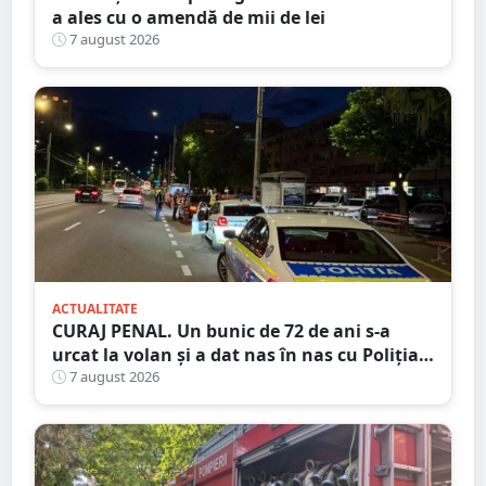
a ales cu o amendă de mii de lei
7 august 2026
ACTUALITATE
CURAJ PENAL. Un bunic de 72 de ani s-a
urcat la volan și a dat nas în nas cu Poliția
Satu Mare
7 august 2026