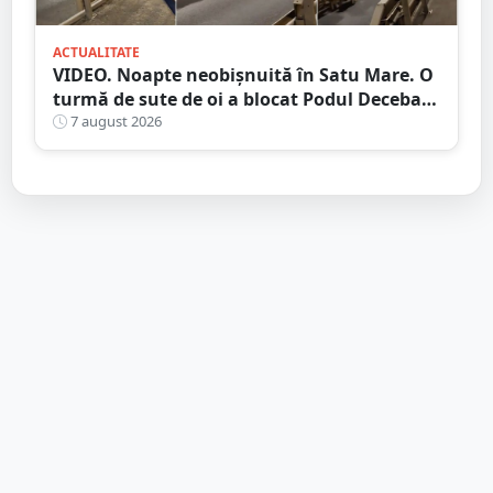
ACTUALITATE
VIDEO. Noapte neobișnuită în Satu Mare. O
turmă de sute de oi a blocat Podul Decebal.
Gest de apreciat al ciobanului
7 august 2026