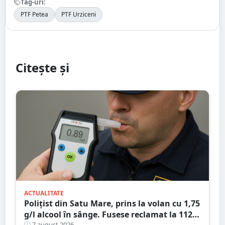
Tag-uri:
PTF Petea
PTF Urziceni
Citește și
ACTUALITATE
Polițist din Satu Mare, prins la volan cu 1,75
g/l alcool în sânge. Fusese reclamat la 112
7 august 2026