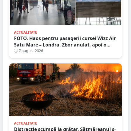
ACTUALITATE
FOTO. Haos pentru pasagerii cursei Wizz Air
Satu Mare – Londra. Zbor anulat, apoi o
nouă întârziere. Fără explicații clare
7 august 2026
ACTUALITATE
Distracție scumpă la grătar. Sătmăreanul s-