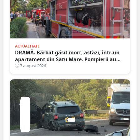
ACTUALITATE
DRAMĂ. Bărbat găsit mort, astăzi, într-un
apartament din Satu Mare. Pompierii au
spart ușa
7 august 2026