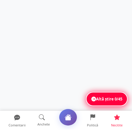
Altă știre
0/45
Anchete
Comentarii
Politică
Necitite