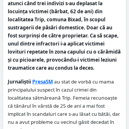
atunci când trei indivizi s-au deplasat la
locuinţa victimei (bărbat, 62 de ani) din
localitatea Trip, comuna Bixad, în scopul
sustragerii de păsări domestice. Doar că au
fost surprinși de către proprietar. Ca să scape,
unul dintre infractori i-a aplicat victimei
lovituri repetate în zona capului cu o cărămidă
şi cu picioarele, provocându-i victimei leziuni
traumatice care au condus la deces.
Jurnaliștii
PresaSM
au stat de vorbă cu mama
principalului suspect în cazul crimei din
localitatea sătmăreană Trip. Femeia recunoaște
că tânărul în vârstă de 25 de ani a mai fost
implicat în scandaluri care s-au lăsat cu bătăi, dar
nu a avut probleme cu vecinul găsit decedat în