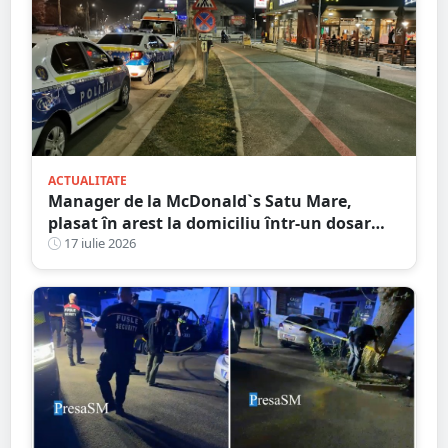
ACTUALITATE
Manager de la McDonald`s Satu Mare,
plasat în arest la domiciliu într-un dosar
DIICOT de trafic de droguri
17 iulie 2026