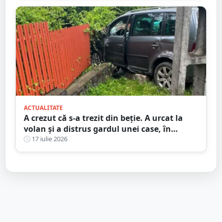
ACTUALITATE
A crezut că s-a trezit din beție. A urcat la
volan și a distrus gardul unei case, în
județul Satu Mare
17 iulie 2026