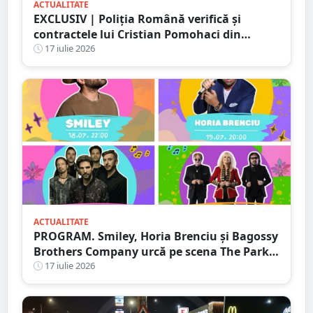
ACTUALITATE
EXCLUSIV | Poliția Română verifică și
contractele lui Cristian Pomohaci din
județul Satu Mare. PresaSM a reușit să
17 iulie 2026
oprească un concert încă din 2023
ACTUALITATE
PROGRAM. Smiley, Horia Brenciu și Bagossy
Brothers Company urcă pe scena The Park
Festival. Trei zile de concerte la Carei
17 iulie 2026