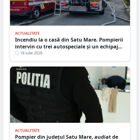
ACTUALITATE
Incendiu la o casă din Satu Mare. Pompierii
intervin cu trei autospeciale și un echipaj
SMURD
18 iulie 2026
ACTUALITATE
Pompier din județul Satu Mare, audiat de