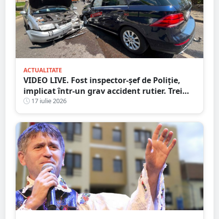
ACTUALITATE
VIDEO LIVE. Fost inspector-șef de Poliție,
implicat într-un grav accident rutier. Trei
persoane au ajuns la spital
17 iulie 2026