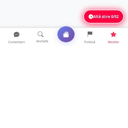
Altă știre
0/52
Anchete
Comentarii
Politică
Necitite
Ultimele articole
O covrigărie și o cantină din Satu Mare,
amendate. Ce s-a gă...
9 ore • Locale
Amendă pentru un crescător de animale din
județul Satu Mare....
9 ore • Locale