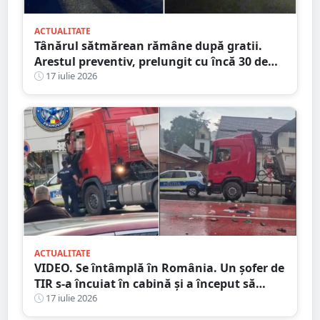
ACTUALITATE
Tânărul sătmărean rămâne după gratii.
Arestul preventiv, prelungit cu încă 30 de
zile în dosarul morții de la Ștrandul Satu
17 iulie 2026
Mare
ACTUALITATE
VIDEO. Se întâmplă în România. Un șofer de
TIR s-a încuiat în cabină și a început să
arunce cu obiecte în trecători. Au intervenit
17 iulie 2026
mascații