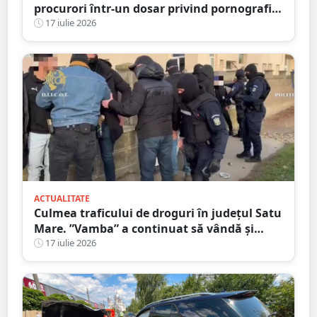
procurori într-un dosar privind pornografia
infantilă
17 iulie 2026
ACTUALITATE
Culmea traficului de droguri în județul Satu
Mare. ”Vamba” a continuat să vândă și
după ce a fost prins
17 iulie 2026