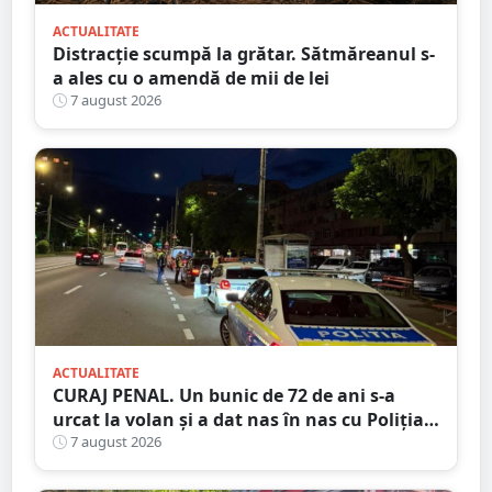
ACTUALITATE
Distracție scumpă la grătar. Sătmăreanul s-
a ales cu o amendă de mii de lei
7 august 2026
ACTUALITATE
CURAJ PENAL. Un bunic de 72 de ani s-a
urcat la volan și a dat nas în nas cu Poliția
Satu Mare
7 august 2026