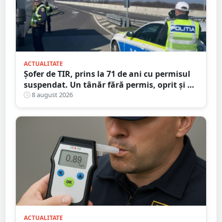
ACTUALITATE
Șofer de TIR, prins la 71 de ani cu permisul
suspendat. Un tânăr fără permis, oprit și el
la Petea
8 august 2026
ACTUALITATE