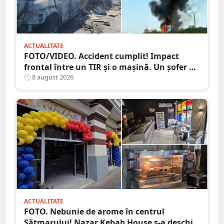
ACTUALITATE
FOTO/VIDEO. Accident cumplit! Impact
frontal între un TIR și o mașină. Un șofer a
murit carbonizat
8 august 2026
ACTUALITATE
FOTO. Nebunie de arome în centrul
Sătmarului! Nazar Kebab House s-a deschis