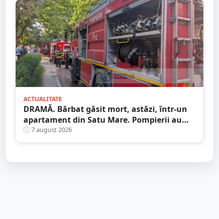
ACTUALITATE
DRAMĂ. Bărbat găsit mort, astăzi, într-un
apartament din Satu Mare. Pompierii au
spart ușa
7 august 2026