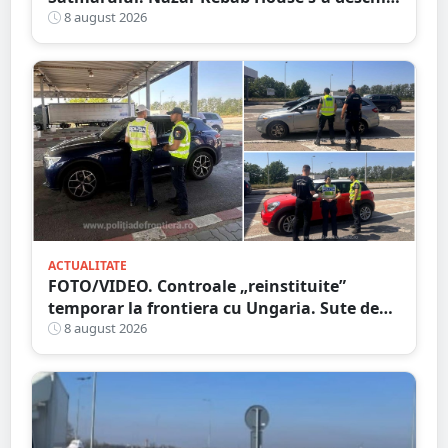
cu șaorma la 20 de lei, azi și mâine
8 august 2026
ACTUALITATE
FOTO/VIDEO. Controale „reinstituite”
temporar la frontiera cu Ungaria. Sute de
persoane și mașini, verificate în județul
8 august 2026
Satu Mare