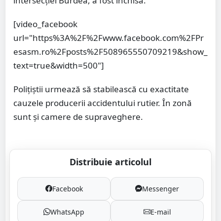
intersecției Burdea, a fost închisă.
[video_facebook
url="https%3A%2F%2Fwww.facebook.com%2FPr
esasm.ro%2Fposts%2F508965550709219&show_
text=true&width=500"]
Polițiștii urmează să stabilească cu exactitate
cauzele producerii accidentului rutier. În zonă
sunt și camere de supraveghere.
Distribuie articolul
Facebook
Messenger
WhatsApp
E-mail