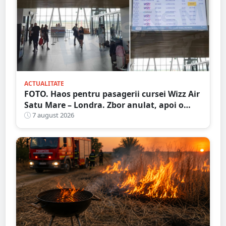
ACTUALITATE
FOTO. Haos pentru pasagerii cursei Wizz Air
Satu Mare – Londra. Zbor anulat, apoi o
nouă întârziere. Fără explicații clare
7 august 2026