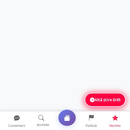
Altă știre
0/45
Anchete
Comentarii
Politică
Necitite