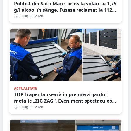
Polițist din Satu Mare, prins la volan cu 1,75
g/l alcool în sânge. Fusese reclamat la 112
că circula pe contrasens
7 august 2026
ACTUALITATE
TOP Trapez lansează în premieră gardul
metalic „ZIG ZAG”. Eveniment spectaculos
în Grădina Romei
7 august 2026