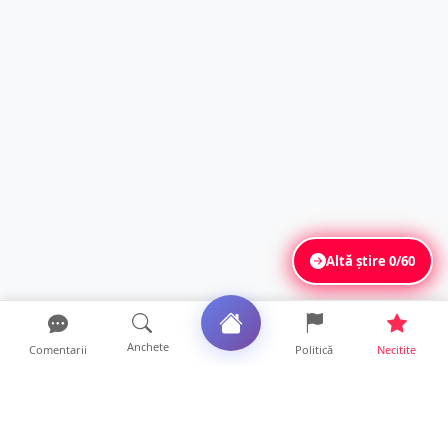
Altă știre
0/60
Anchete
Comentarii
Politică
Necitite
Ultimele articole