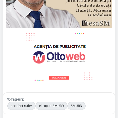
Tag-uri:
accident rutier
elicopter SMURD
SMURD