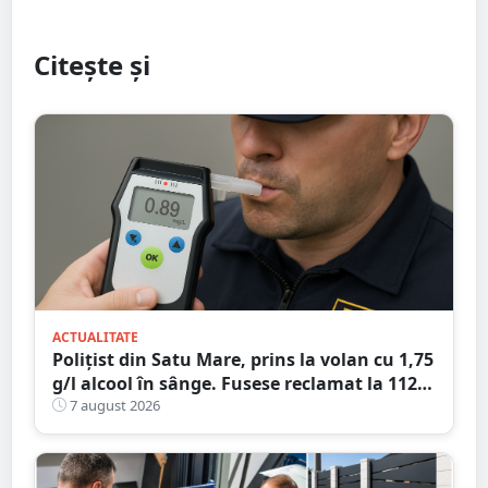
Citește și
ACTUALITATE
Polițist din Satu Mare, prins la volan cu 1,75
g/l alcool în sânge. Fusese reclamat la 112
că circula pe contrasens
7 august 2026