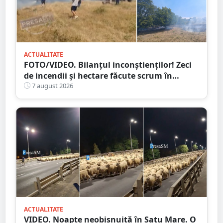
ACTUALITATE
FOTO/VIDEO. Bilanțul inconștienților! Zeci
de incendii și hectare făcute scrum în
județul Satu Mare
7 august 2026
ACTUALITATE
VIDEO. Noapte neobișnuită în Satu Mare. O