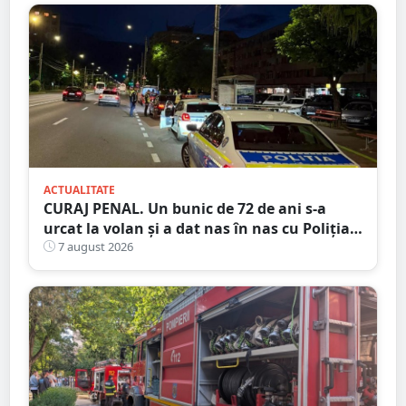
ACTUALITATE
CURAJ PENAL. Un bunic de 72 de ani s-a
urcat la volan și a dat nas în nas cu Poliția
Satu Mare
7 august 2026