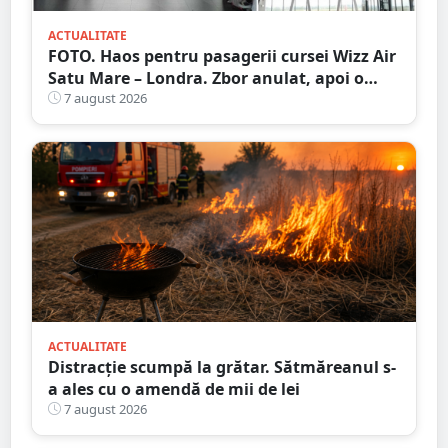
ACTUALITATE
FOTO. Haos pentru pasagerii cursei Wizz Air
Satu Mare – Londra. Zbor anulat, apoi o
nouă întârziere. Fără explicații clare
7 august 2026
ACTUALITATE
Distracție scumpă la grătar. Sătmăreanul s-
a ales cu o amendă de mii de lei
7 august 2026