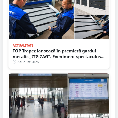
ACTUALITATE
TOP Trapez lansează în premieră gardul
metalic „ZIG ZAG”. Eveniment spectaculos
în Grădina Romei
7 august 2026