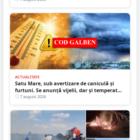
ACTUALITATE
Satu Mare, sub avertizare de caniculă și
furtuni. Se anunță vijelii, dar și temperaturi
ridicate. Avertizarea ANM
7 august 2026