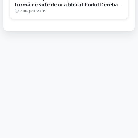
turmă de sute de oi a blocat Podul Decebal.
Gest de apreciat al ciobanului
7 august 2026