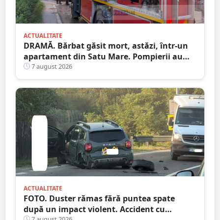
ACTUALITATE
DRAMĂ. Bărbat găsit mort, astăzi, într-un
apartament din Satu Mare. Pompierii au
spart ușa
7 august 2026
ACTUALITATE
FOTO. Duster rămas fără puntea spate
după un impact violent. Accident cu
implicarea unei mașini din Satu Mare
7 august 2026