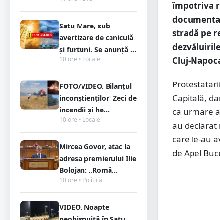
împotriva r
documentaru
Satu Mare, sub
stradă pe r
avertizare de caniculă
dezvăluirile
și furtuni. Se anunță ...
10 ore • Locale
Cluj-Napoca 
Protestatari
FOTO/VIDEO. Bilanțul
Capitală, da
inconștienților! Zeci de
incendii și he...
ca urmare a 
10 ore • Locale
au declarat 
care le-au a
Mircea Govor, atac la
de Apel Bucu
adresa premierului Ilie
Bolojan: „Româ...
10 ore • Politică
VIDEO. Noapte
neobișnuită în Satu