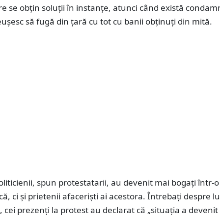
care se obțin soluții în instanțe, atunci când există condam
reușesc să fugă din țară cu tot cu banii obținuți din mită.
liticienii, spun protestatarii, au devenit mai bogați într-o
ă, ci și prietenii afaceriști ai acestora. Întrebați despre l
, cei prezenți la protest au declarat că „situația a devenit