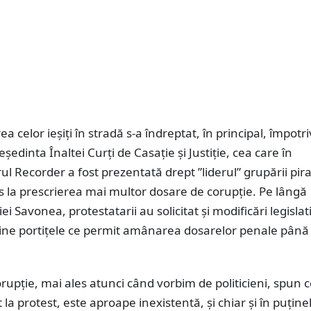
 celor ieșiți în stradă s-a îndreptat, în principal, împotri
ședinta Înaltei Curți de Casație și Justiție, cea care în
 Recorder a fost prezentată drept ”liderul” grupării pir
us la prescrierea mai multor dosare de corupție. Pe lângă
i Savonea, protestatarii au solicitat și modificări legislat
mine portițele ce permit amânarea dosarelor penale până 
rupție, mai ales atunci când vorbim de politicieni, spun c
 la protest, este aproape inexistentă, și chiar și în puține