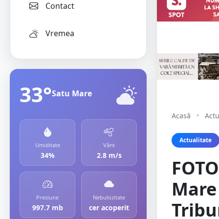
Contact
Vremea
33°
Satu Mare
Acasă
•
Actu
Actualitate
Umiditate
Vânt
34%
2.8 m/s
FOTO/
Mare 
Presiune
Nebulozitate
Tribu
997.7 mb
cer acoperit