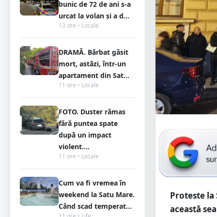
bunic de 72 de ani s-a
urcat la volan și a d...
13 ore • Locale
DRAMĂ. Bărbat găsit
mort, astăzi, într-un
apartament din Sat...
11 ore • Locale
FOTO. Duster rămas
fără puntea spate
după un impact
violent....
11 ore • Locale
Cum va fi vremea în
weekend la Satu Mare.
Proteste la
Când scad temperat...
această sea
11 ore • Life