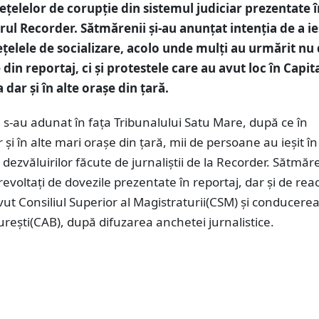
ețelelor de corupție din sistemul judiciar prezentate î
l Recorder. Sătmărenii și-au anunțat intenția de a ieș
ețelele de socializare, acolo unde mulți au urmărit nu
 din reportaj, ci și protestele care au avut loc în Capita
dar și în alte orașe din țară.
i s-au adunat în fața Tribunalului Satu Mare, după ce în
r și în alte mari orașe din țară, mii de persoane au ieșit î
dezvăluirilor făcute de jurnaliștii de la Recorder. Sătmăre
revoltați de dovezile prezentate în reportaj, dar și de reac
vut Consiliul Superior al Magistraturii(CSM) și conducerea
rești(CAB), după difuzarea anchetei jurnalistice.