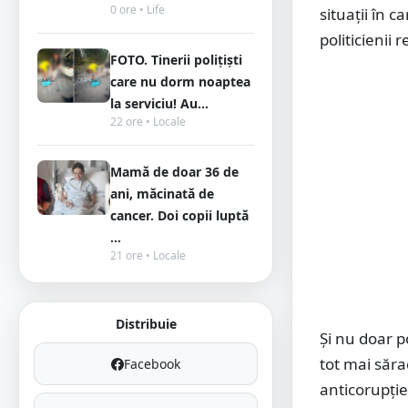
0 ore • Life
situații în 
politicienii 
FOTO. Tinerii polițiști
care nu dorm noaptea
la serviciu! Au...
22 ore • Locale
Mamă de doar 36 de
ani, măcinată de
cancer. Doi copii luptă
...
21 ore • Locale
Distribuie
Și nu doar po
tot mai sărac
Facebook
anticorupție