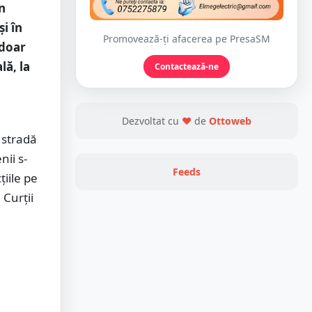
n
i în
Promovează-ți afacerea pe PresaSM
 doar
lă, la
Contactează-ne
Dezvoltat cu
❤
de
Ottoweb
n stradă
nii s-
Feeds
țiile pe
 Curții