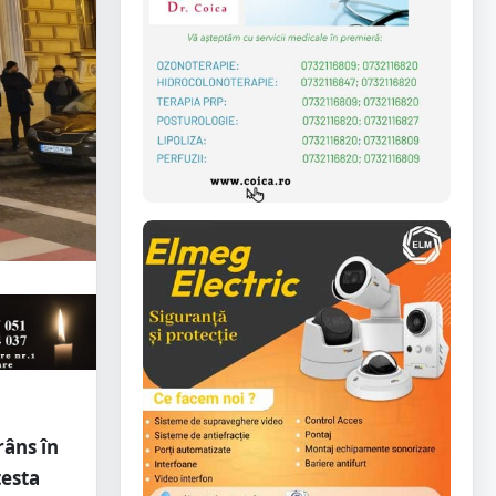
râns în
testa