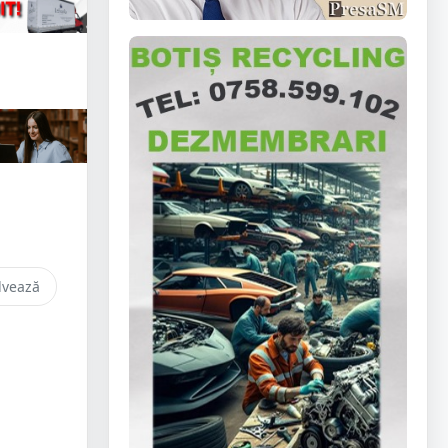
lvează