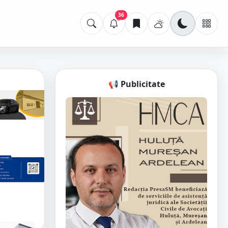
36
📢 Publicitate