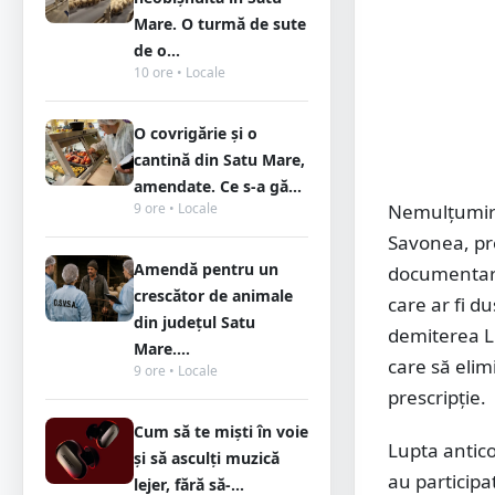
Mare. O turmă de sute
de o...
10 ore • Locale
O covrigărie și o
cantină din Satu Mare,
amendate. Ce s-a gă...
9 ore • Locale
Nemulțumirea
Savonea, pre
Amendă pentru un
documentarul
crescător de animale
care ar fi d
din județul Satu
demiterea Lie
Mare....
care să eli
9 ore • Locale
prescripție.
Cum să te miști în voie
Lupta antico
și să asculți muzică
au participat
lejer, fără să-...