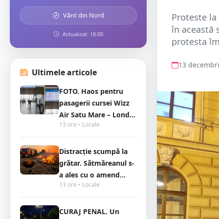
Vânt din Nord
Proteste la
în această 
Actualizat: 18:00
protesta îm
13 decembri
Ultimele articole
FOTO. Haos pentru
pasagerii cursei Wizz
Air Satu Mare – Lond...
13 ore • Locale
Distracție scumpă la
grătar. Sătmăreanul s-
a ales cu o amend...
13 ore • Locale
CURAJ PENAL. Un