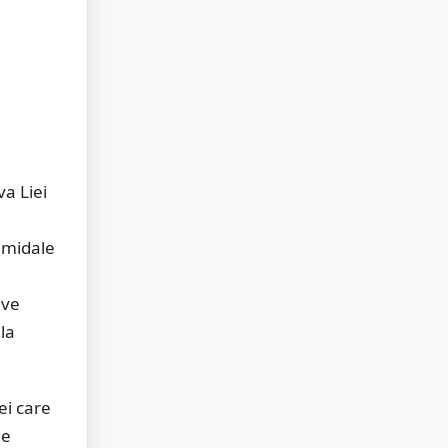
va Liei
amidale
ive
la
ei care
le