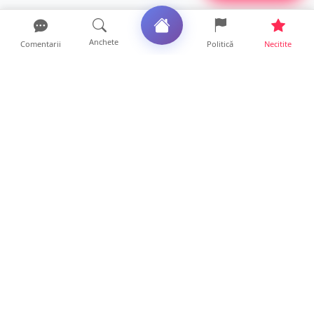
Anchete
Comentarii
Politică
Necitite
Ultimele articole
ANCHETĂ. Acuzații explozive la DGASPC
Satu Mare! Salarii uri...
18 ore • Anchete
FOTO/VIDEO. Accident cumplit! Impact
frontal între un TIR și...
16 ore • Locale
FOTO. Nebunie de arome în centrul
Sătmarului! Nazar Kebab Ho...
15 ore • Locale