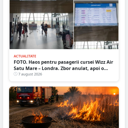
ACTUALITATE
FOTO. Haos pentru pasagerii cursei Wizz Air
Satu Mare – Londra. Zbor anulat, apoi o
nouă întârziere. Fără explicații clare
7 august 2026