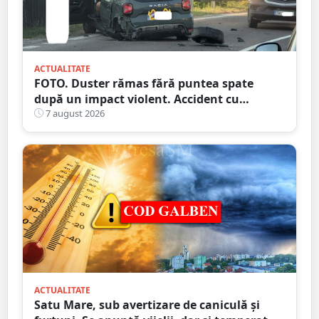
ACTUALITATE
FOTO. Duster rămas fără puntea spate
după un impact violent. Accident cu
implicarea unei mașini din Satu Mare
7 august 2026
ACTUALITATE
Satu Mare, sub avertizare de caniculă și