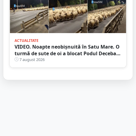
ACTUALITATE
VIDEO. Noapte neobișnuită în Satu Mare. O
turmă de sute de oi a blocat Podul Decebal.
Gest de apreciat al ciobanului
7 august 2026