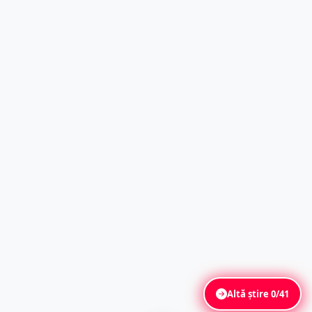
Altă știre
0/41