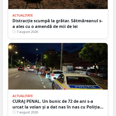
ACTUALITATE
Distracție scumpă la grătar. Sătmăreanul s-
a ales cu o amendă de mii de lei
7 august 2026
ACTUALITATE
CURAJ PENAL. Un bunic de 72 de ani s-a
urcat la volan și a dat nas în nas cu Poliția
Satu Mare
7 august 2026