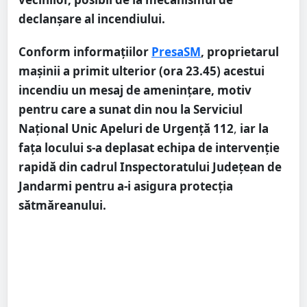
declanșare al incendiului.
Conform informațiilor
PresaSM
, proprietarul
mașinii a primit ulterior (ora 23.45) acestui
incendiu un mesaj de amenințare, motiv
pentru care a sunat din nou la Serviciul
Național Unic Apeluri de Urgență 112
,
iar la
fața locului s-a deplasat echipa de intervenție
rapidă din cadrul Inspectoratului Județean de
Jandarmi pentru a-i asigura protecția
sătmăreanului.