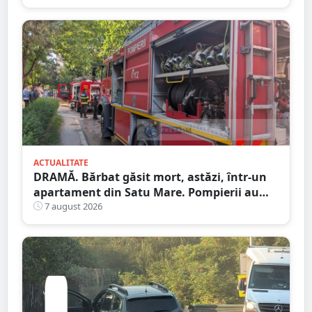
ACTUALITATE
DRAMĂ. Bărbat găsit mort, astăzi, într-un
apartament din Satu Mare. Pompierii au
spart ușa
7 august 2026