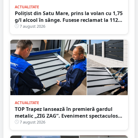
ACTUALITATE
Polițist din Satu Mare, prins la volan cu 1,75
g/l alcool în sânge. Fusese reclamat la 112
că circula pe contrasens
7 august 2026
ACTUALITATE
TOP Trapez lansează în premieră gardul
metalic „ZIG ZAG”. Eveniment spectaculos
în Grădina Romei
7 august 2026