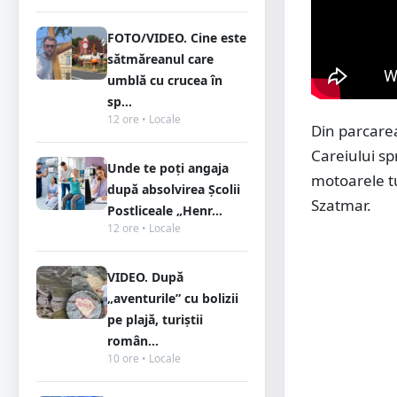
FOTO/VIDEO. Cine este
sătmăreanul care
umblă cu crucea în
sp...
12 ore • Locale
Din parcarea
Careiului sp
Unde te poți angaja
motoarele tu
după absolvirea Școlii
Szatmar.
Postliceale „Henr...
12 ore • Locale
VIDEO. După
„aventurile” cu bolizii
pe plajă, turiștii
român...
10 ore • Locale