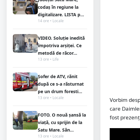
codaș în regiune la
digitalizare. LISTA p...
14 ore • Locale
VIDEO. Soluție inedită
împotriva arșiței. Ce
metodă de răcor...
13 ore • Life
Șofer de ATV, rănit
după ce s-a răsturnat
pe un drum foresti...
13 ore • Locale
Vorbim desp
care Daimler
FOTO. O nouă șansă la
fost prezenți
viață, cu sprijin de la
Satu Mare. Sân...
13 ore • Locale