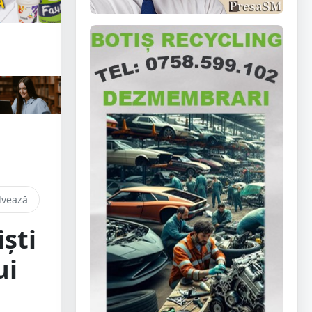
lvează
ști
ui