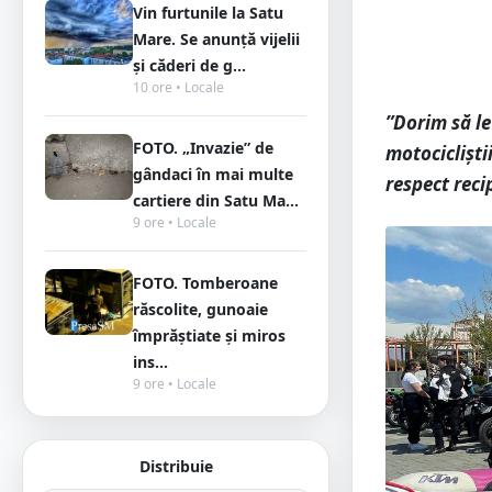
Vin furtunile la Satu
Mare. Se anunță vijelii
și căderi de g...
10 ore • Locale
”Dorim să le
FOTO. „Invazie” de
motocicliști
gândaci în mai multe
respect recip
cartiere din Satu Ma...
9 ore • Locale
FOTO. Tomberoane
răscolite, gunoaie
împrăștiate și miros
ins...
9 ore • Locale
Distribuie