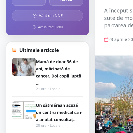
A început s
Vânt din NNE
sute de moto
parcarea de
Actualizat: 07:00
23 aprilie 2
Ultimele articole
Mamă de doar 36 de
ani, măcinată de
cancer. Doi copii luptă
...
21 ore • Locale
Un sătmărean acuză
un centru medical că i-
a anulat consultaț...
20 ore • Locale