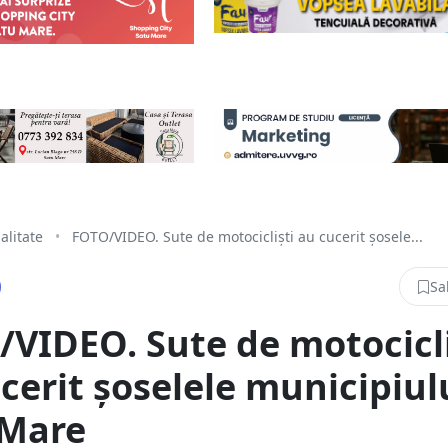
alitate
•
FOTO/VIDEO. Sute de motocicliști au cucerit șosele...
Sa
VIDEO. Sute de motocicli
cerit șoselele municipiul
 Mare