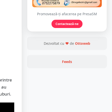
Promovează-ți afacerea pe PresaSM
Contactează-ne
Dezvoltat cu
❤
de
Ottoweb
Feeds
rintre
, au
luburi.