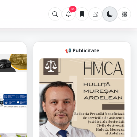
35
📢 Publicitate