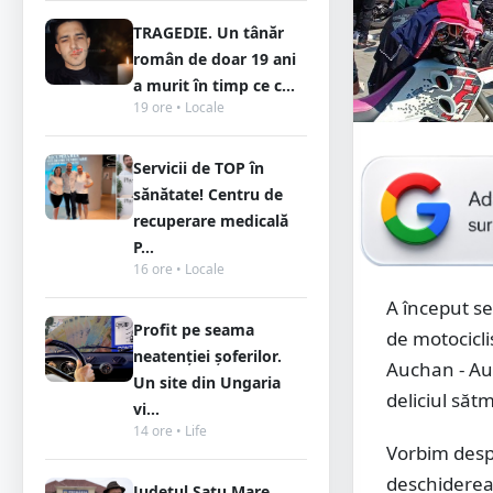
TRAGEDIE. Un tânăr
român de doar 19 ani
a murit în timp ce c...
19 ore • Locale
Servicii de TOP în
sănătate! Centru de
recuperare medicală
P...
16 ore • Locale
A început se
Profit pe seama
de motocicliș
neatenției șoferilor.
Auchan - Au
Un site din Ungaria
deliciul sătm
vi...
14 ore • Life
Vorbim desp
deschiderea 
Județul Satu Mare,