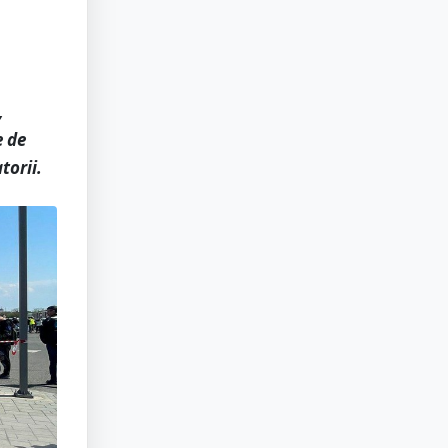
,
e de
torii.