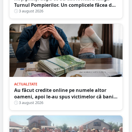
Turnul Pompierilor. Un complicele făcea de
pază
3 august 2026
ACTUALITATE
Au făcut credite online pe numele altor
oameni, apoi le-au spus victimelor că banii
sunt din... moștenire
3 august 2026