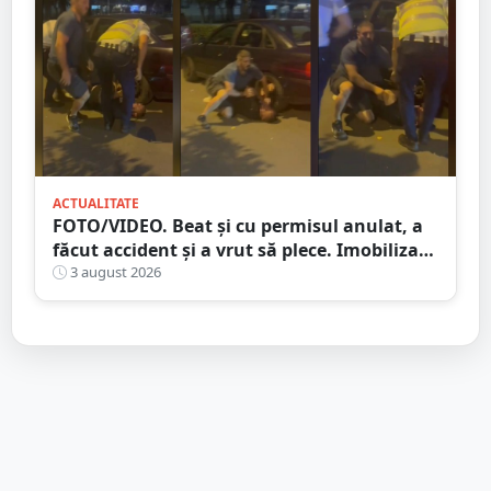
ACTUALITATE
FOTO/VIDEO. Beat și cu permisul anulat, a
făcut accident și a vrut să plece. Imobilizat
de trecători
3 august 2026