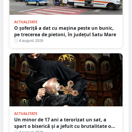
ACTUALITATE
O șoferiță a dat cu mașina peste un bunic,
pe trecerea de pietoni, în județul Satu Mare
4 august 2026
ACTUALITATE
Un minor de 17 ani a terorizat un sat, a
spart o biserică și a jefuit cu brutalitate o