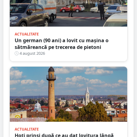
ACTUALITATE
Un german (90 ani) a lovit cu mașina o
sătmăreancă pe trecerea de pietoni
4 august 2026
ACTUALITATE
Hoți prinși după ce au dat lovitura lângă