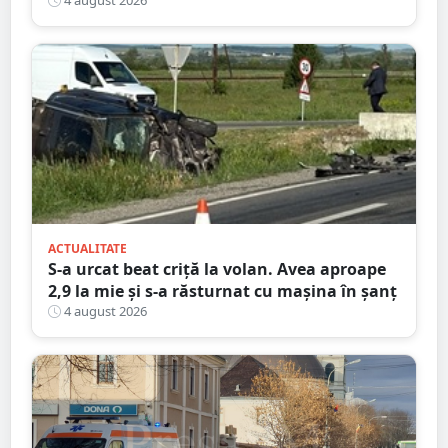
bătrână de 80 de ani
4 august 2026
ACTUALITATE
S-a urcat beat criță la volan. Avea aproape
2,9 la mie și s-a răsturnat cu mașina în șanț
4 august 2026