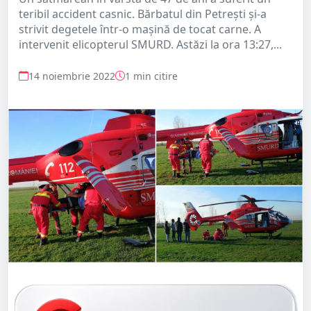
teribil accident casnic. Bărbatul din Petrești și-a
strivit degetele într-o mașină de tocat carne. A
intervenit elicopterul SMURD. Astăzi la ora 13:27,...
14 noiembrie 2022
1 min citire