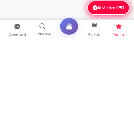
Altă știre
0/53
Anchete
Comentarii
Politică
Necitite
Ultimele articole
Polițist din Satu Mare, prins la volan cu 1,75
g/l alcool în...
19 ore • Locale
TOP Trapez lansează în premieră gardul
metalic „ZIG ZAG”. Ev...
19 ore • Locale
FOTO. Haos pentru pasagerii cursei Wizz Air
Satu Mare – Lond...