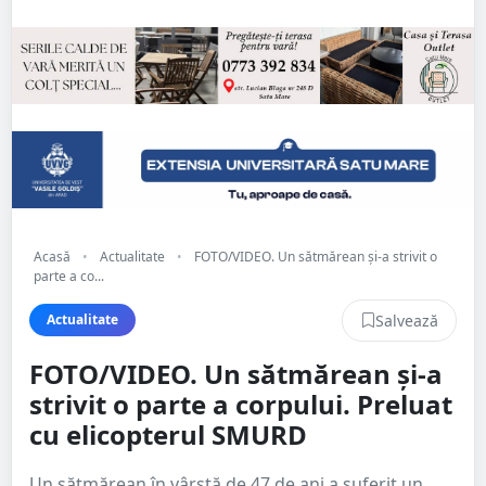
Acasă
•
Actualitate
•
FOTO/VIDEO. Un sătmărean și-a strivit o
parte a co...
Salvează
Actualitate
FOTO/VIDEO. Un sătmărean și-a
strivit o parte a corpului. Preluat
cu elicopterul SMURD
Un sătmărean în vârstă de 47 de ani a suferit un