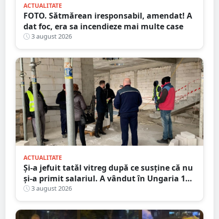
ACTUALITATE
FOTO. Sătmărean iresponsabil, amendat! A
dat foc, era sa incendieze mai multe case
3 august 2026
ACTUALITATE
Și-a jefuit tatăl vitreg după ce susține că nu
și-a primit salariul. A vândut în Ungaria 120
de role de vată și gresie de 7.000 de euro
3 august 2026