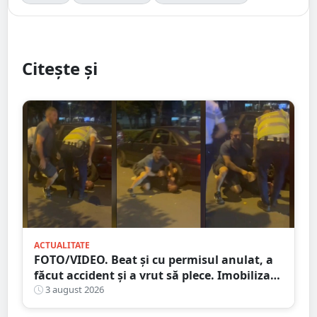
Citește și
ACTUALITATE
FOTO/VIDEO. Beat și cu permisul anulat, a
făcut accident și a vrut să plece. Imobilizat
de trecători
3 august 2026