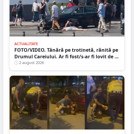
ACTUALITATE
FOTO/VIDEO. Tânără pe trotinetă, rănită pe
Drumul Careiului. Ar fi fost/s-ar fi lovit de o
mașină
2 august 2026