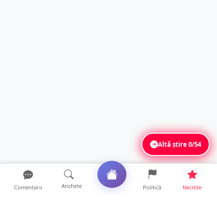
Altă știre
0/54
Anchete
Comentarii
Politică
Necitite