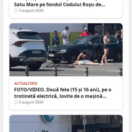
Satu Mare pe fondul Codului Roșu de
caniculă
3 august 2026
ACTUALITATE
FOTO/VIDEO. Două fete (15 și 16 ani), pe o
trotinetă electrică, lovite de o mașină
trotinetă lângă mall-ul NEPI
2 august 2026