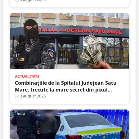
ACTUALITATE
Combinațiile de la Spitalul Județean Satu
Mare, trecute la mare secret din pixul
ministrului
3 august 2026