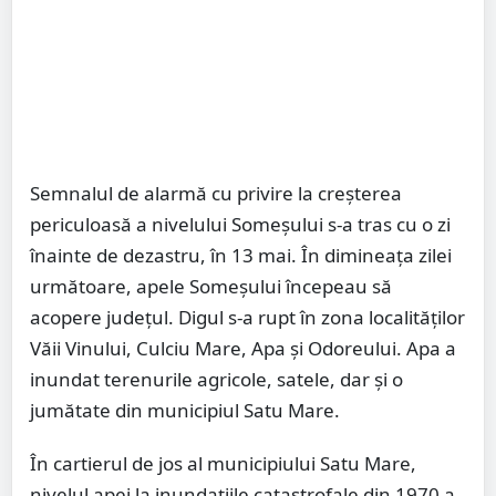
Semnalul de alarmă cu privire la creşterea
periculoasă a nivelului Someşului s-a tras cu o zi
înainte de dezastru, în 13 mai. În dimineaţa zilei
următoare, apele Someşului începeau să
acopere judeţul. Digul s-a rupt în zona localităţilor
Văii Vinului, Culciu Mare, Apa şi Odoreului. Apa a
inundat terenurile agricole, satele, dar şi o
jumătate din municipiul Satu Mare.
În cartierul de jos al municipiului Satu Mare,
nivelul apei la inundaţiile catastrofale din 1970 a