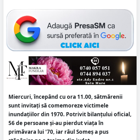
Miercuri, începând cu ora 11.00, sătmărenii
sunt invitați să comemoreze victimele
inundațiilor din 1970. Potrivit bilanțului oficial,
56 de persoane și-au pierdut viața în
primăvara lui '70, iar râul Someș a pus