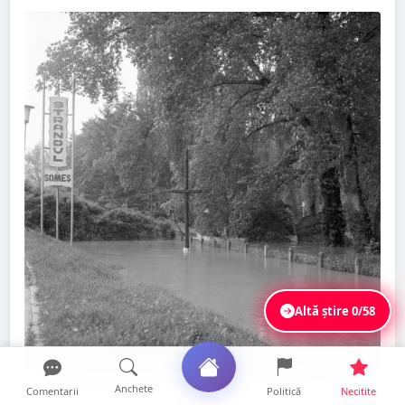
Altă știre
0/58
Anchete
Comentarii
Politică
Necitite