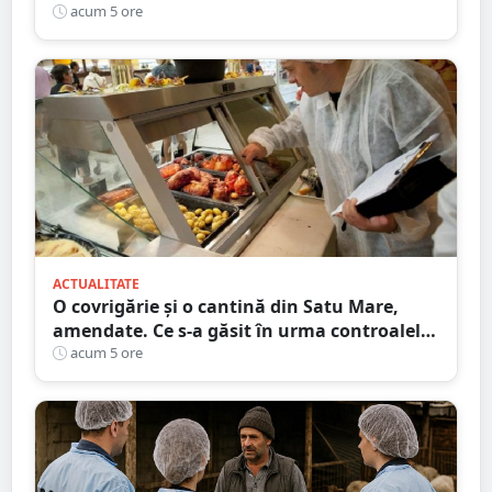
Gest de apreciat al ciobanului
acum 5 ore
ACTUALITATE
O covrigărie și o cantină din Satu Mare,
amendate. Ce s-a găsit în urma controalelor
DSVSA
acum 5 ore