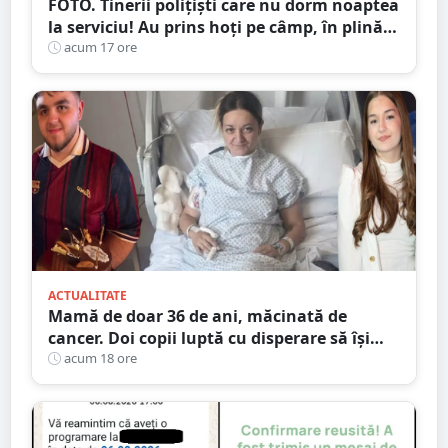
FOTO. Tinerii polițiști care nu dorm noaptea
la serviciu! Au prins hoți pe câmp, în plină
noapte, în județul Satu Mare
acum 17 ore
ACTUALITATE
Mamă de doar 36 de ani, măcinată de
cancer. Doi copii luptă cu disperare să își
salveze mama: „Nu o lăsați să se stingă”
acum 18 ore