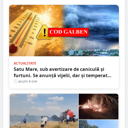
ACTUALITATE
Satu Mare, sub avertizare de caniculă și
furtuni. Se anunță vijelii, dar și temperaturi
ridicate. Avertizarea ANM
acum 4 ore