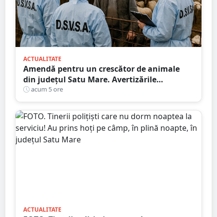
ACTUALITATE
Amendă pentru un crescător de animale
din județul Satu Mare. Avertizările
transmise de DSVSA
acum 5 ore
ACTUALITATE