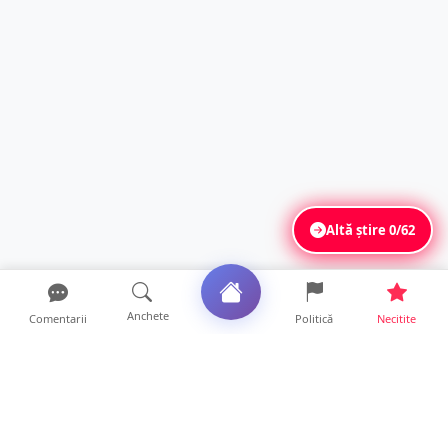
Altă știre
0/62
Anchete
Comentarii
Politică
Necitite
Ultimele articole
FOTO. Haos pentru pasagerii cursei Wizz Air