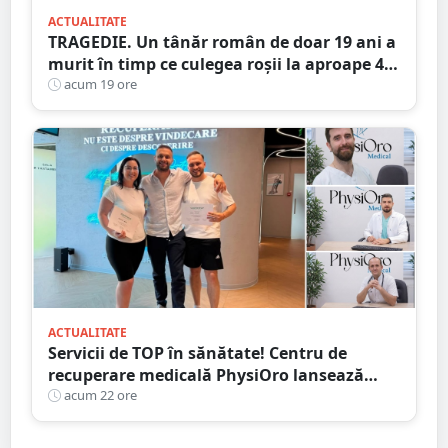
ACTUALITATE
TRAGEDIE. Un tânăr român de doar 19 ani a
murit în timp ce culegea roșii la aproape 40
de grade Celsius,în Italia
acum 19 ore
ACTUALITATE
Servicii de TOP în sănătate! Centru de
recuperare medicală PhysiOro lansează
Divizia medicală PhysiOro
acum 22 ore