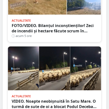
ACTUALITATE
FOTO/VIDEO. Bilanțul inconștienților! Zeci
de incendii și hectare făcute scrum în
județul Satu Mare
acum 5 ore
ACTUALITATE
VIDEO. Noapte neobișnuită în Satu Mare. O
turmă de sute de oi a blocat Podul Decebal.