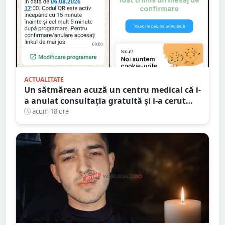
ACTUALITATE
Un sătmărean acuză un centru medical că i-
a anulat consultația gratuită și i-a cerut
250 de lei pentru aceeași programare
acum 18 ore