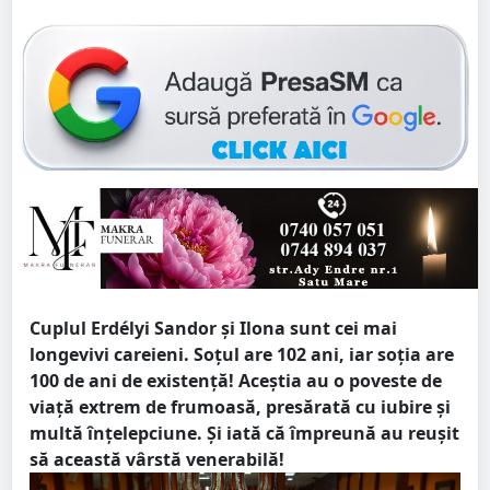
Cuplul Erdélyi Sandor și Ilona sunt cei mai
longevivi careieni. Soțul are 102 ani, iar soția are
100 de ani de existență! Aceștia au o poveste de
viață extrem de frumoasă, presărată cu iubire și
multă înțelepciune. Și iată că împreună au reușit
să această vârstă venerabilă!