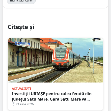
municipiul Carei
Citește și
ACTUALITATE
Investiții URIAȘE pentru calea ferată din
județul Satu Mare. Gara Satu Mare va
beneficia de sisteme moderne de
21 iulie 2026
semnalizare