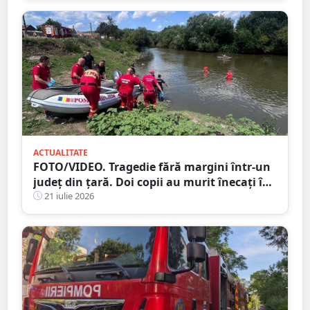
ACTUALITATE
FOTO/VIDEO. Tragedie fără margini într-un
județ din țară. Doi copii au murit înecați în
râu
21 iulie 2026