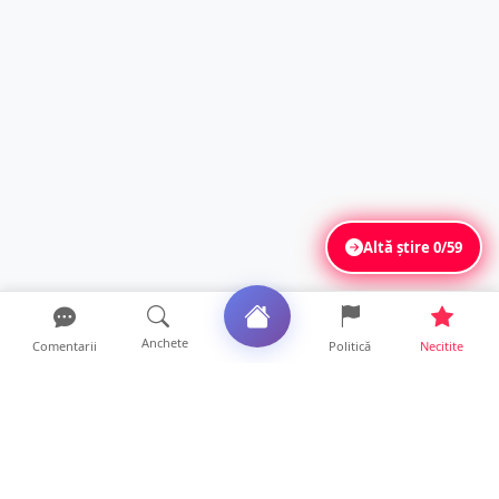
Altă știre
0/59
Anchete
Comentarii
Politică
Necitite
Ultimele articole
ANCHETĂ. Acuzații explozive la DGASPC
Satu Mare! Salarii uri...