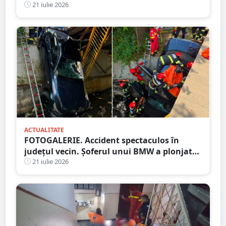
un cap de pod
21 iulie 2026
ACTUALITATE
FOTOGALERIE. Accident spectaculos în
județul vecin. Șoferul unui BMW a plonjat
cu mașina în râu
21 iulie 2026