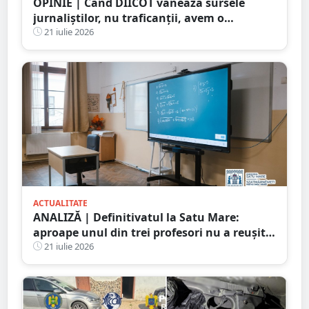
OPINIE | Când DIICOT vânează sursele
jurnaliștilor, nu traficanții, avem o
problemă de democrație
21 iulie 2026
ACTUALITATE
ANALIZĂ | Definitivatul la Satu Mare:
aproape unul din trei profesori nu a reușit
să promoveze examenul
21 iulie 2026