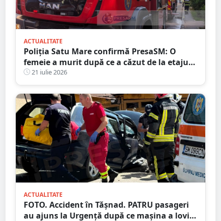
ACTUALITATE
Poliția Satu Mare confirmă PresaSM: O
femeie a murit după ce a căzut de la etajul
al IV-lea al unui bloc
21 iulie 2026
ACTUALITATE
FOTO. Accident în Tășnad. PATRU pasageri
au ajuns la Urgență după ce mașina a lovit