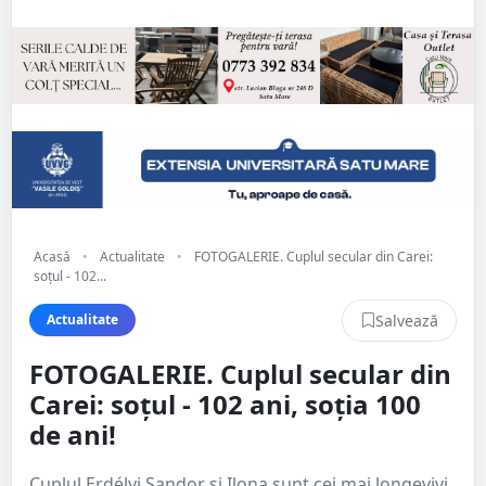
Acasă
•
Actualitate
•
FOTOGALERIE. Cuplul secular din Carei:
soțul - 102...
Salvează
Actualitate
FOTOGALERIE. Cuplul secular din
Carei: soțul - 102 ani, soția 100
de ani!
Cuplul Erdélyi Sandor și Ilona sunt cei mai longevivi