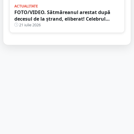
ACTUALITATE
FOTO/VIDEO. Sătmăreanul arestat după
decesul de la ștrand, eliberat! Celebrul
avocat Răzvan Doseanu oferă explicații
21 iulie 2026