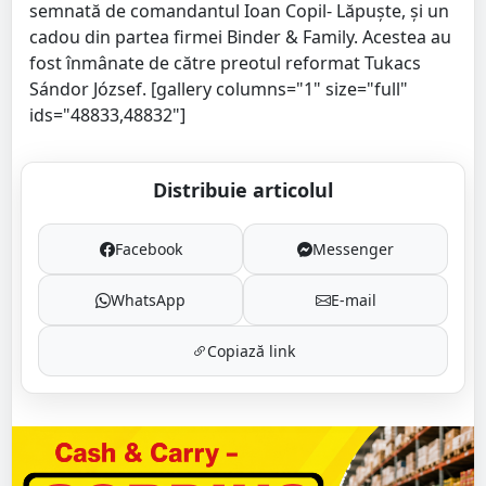
semnată de comandantul Ioan Copil- Lăpuşte, şi un
cadou din partea firmei Binder & Family. Acestea au
fost înmânate de către preotul reformat Tukacs
Sándor József. [gallery columns="1" size="full"
ids="48833,48832"]
Distribuie articolul
Facebook
Messenger
WhatsApp
E-mail
Copiază link