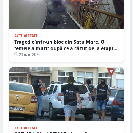
ACTUALITATE
Tragedie într-un bloc din Satu Mare. O
femeie a murit după ce a căzut de la etajul
al patrulea
21 iulie 2026
ACTUALITATE