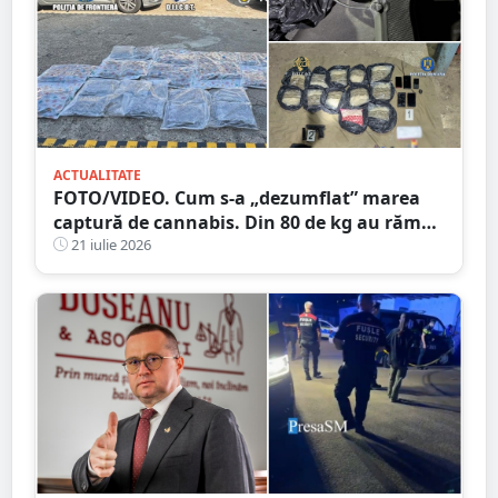
ACTUALITATE
FOTO/VIDEO. Cum s-a „dezumflat” marea
captură de cannabis. Din 80 de kg au rămas
doar 38. Numărătoare după metoda
21 iulie 2026
„șmen”? ;)