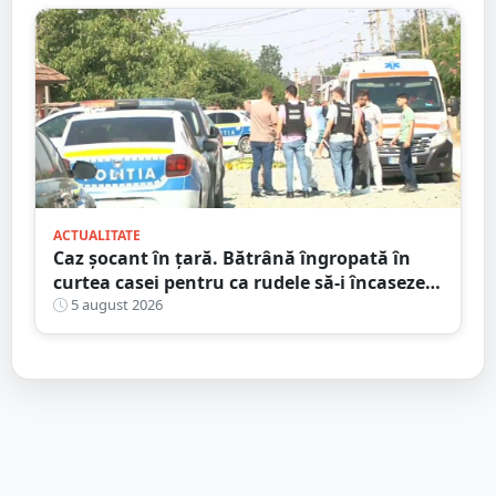
ACTUALITATE
Caz șocant în țară. Bătrână îngropată în
curtea casei pentru ca rudele să-i încaseze
pensia
5 august 2026