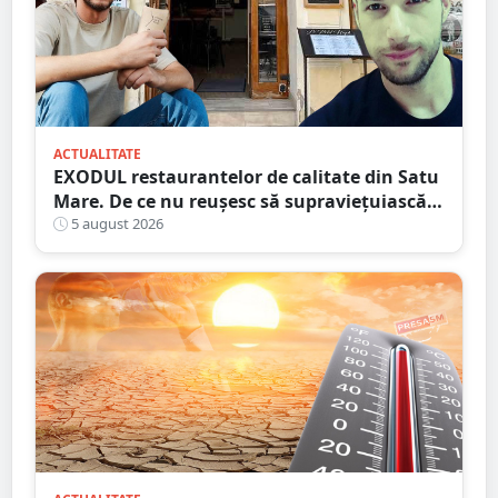
ACTUALITATE
EXODUL restaurantelor de calitate din Satu
Mare. De ce nu reușesc să supraviețuiască
localurile cu adevărat speciale?
5 august 2026