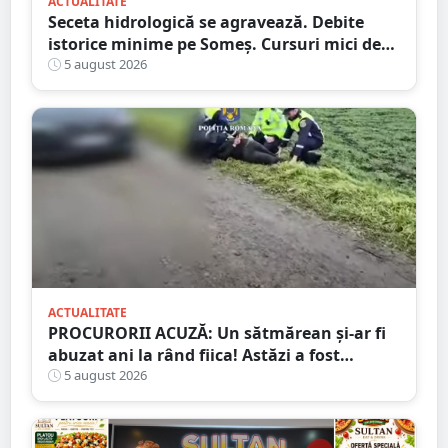
ACTUALITATE
Seceta hidrologică se agravează. Debite
istorice minime pe Someș. Cursuri mici de
ape au secat
5 august 2026
ACTUALITATE
PROCURORII ACUZĂ: Un sătmărean și-ar fi
abuzat ani la rând fiica! Astăzi a fost
arestat!
5 august 2026