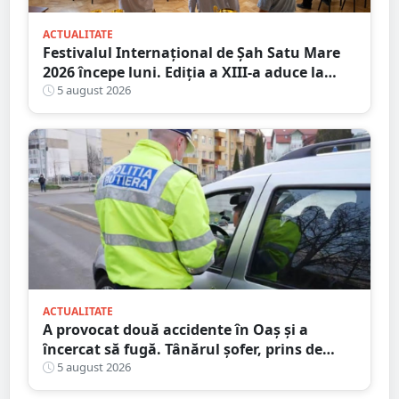
ACTUALITATE
Festivalul Internațional de Șah Satu Mare
2026 începe luni. Ediția a XIII-a aduce la
start peste 120 de participanți și șahiști din
5 august 2026
șase țări.
ACTUALITATE
A provocat două accidente în Oaș și a
încercat să fugă. Tânărul șofer, prins de
polițiștii sătmăreni. Încălcări grave ale
5 august 2026
Codului Rutier