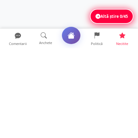
Altă știre
0/45
Anchete
Comentarii
Politică
Necitite
Ultimele articole
Se extinde unul dintre cele mai cunoscute
lanțuri locale din...
12 ore • Locale
VIDEO. Echipajul unei ambulanțe aflate în
misiune, atacat cu...
10 ore • Locale