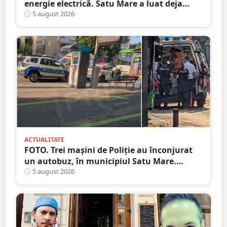
energie electrică. Satu Mare a luat deja
măsuri. Cu ce soluții au venit ceilalți
5 august 2026
primari
ACTUALITATE
FOTO. Trei mașini de Poliție au înconjurat
un autobuz, în municipiul Satu Mare.
Ambulanța, la fața locului
5 august 2026