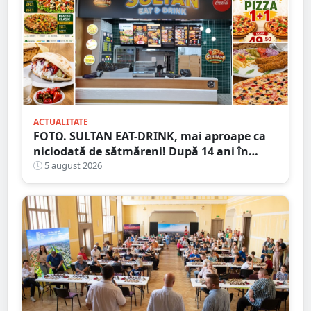
ACTUALITATE
FOTO. SULTAN EAT-DRINK, mai aproape ca
niciodată de sătmăreni! După 14 ani în
Micro 17, și-a deschis porțile în Shopping
5 august 2026
City Satu Mare