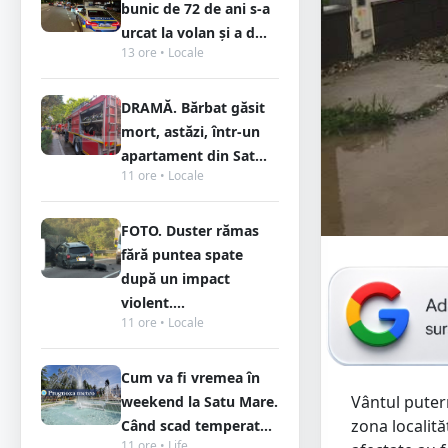
bunic de 72 de ani s-a
urcat la volan și a d...
13 ore • Locale
DRAMĂ. Bărbat găsit
mort, astăzi, într-un
apartament din Sat...
11 ore • Locale
FOTO. Duster rămas
fără puntea spate
după un impact
violent....
11 ore • Locale
Cum va fi vremea în
Vântul putern
weekend la Satu Mare.
zona localită
Când scad temperat...
11 ore • Life