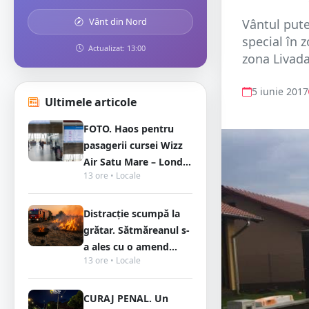
Vânt din Nord
Vântul pute
special în z
Actualizat: 13:00
zona Livada
5 iunie 2017
Ultimele articole
FOTO. Haos pentru
pasagerii cursei Wizz
Air Satu Mare – Lond...
13 ore • Locale
Distracție scumpă la
grătar. Sătmăreanul s-
a ales cu o amend...
13 ore • Locale
CURAJ PENAL. Un