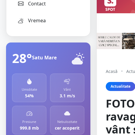
Contact
Vremea
28°
Satu Mare
Acasă
•
Actu
Actualitate
Umiditate
Vânt
54%
3.1 m/s
FOTO
ravag
Presiune
Nebulozitate
vânt 
999.8 mb
cer acoperit