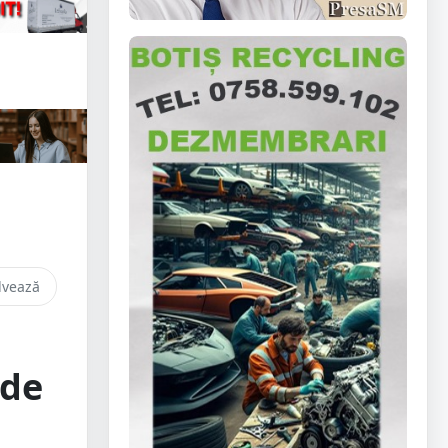
lvează
t
 de