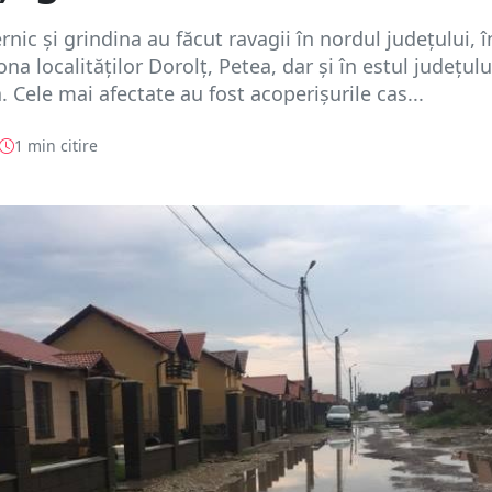
rnic și grindina au făcut ravagii în nordul județului, î
ona localităților Dorolț, Petea, dar și în estul județului
. Cele mai afectate au fost acoperișurile cas...
1 min citire