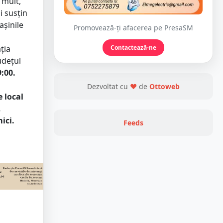
 mult,
i susțin
așinile
Promovează-ți afacerea pe PresaSM
Contactează-ne
ția
udețul
9:00.
Dezvoltat cu
❤
de
Ottoweb
e local
,
ici.
Feeds