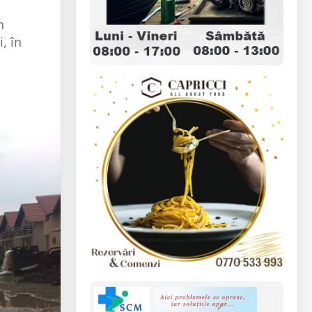
n
, în