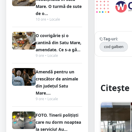
Mare. O turmă de sute
de o...
10 ore • Locale
O covrigărie și o
Tag-uri:
cantină din Satu Mare,
cod galben
amendate. Ce s-a gă...
9 ore • Locale
Amendă pentru un
crescător de animale
Citește 
din județul Satu
Mare....
9 ore • Locale
FOTO. Tinerii polițiști
care nu dorm noaptea
la serviciu! Au...