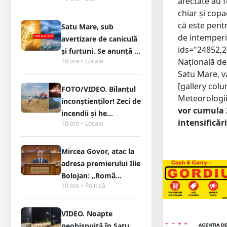
afectate au f
chiar și copa
că este pentr
Satu Mare, sub
de intemperii
avertizare de caniculă
ids="24852,2
și furtuni. Se anunță ...
Națională de
10 ore • Locale
Satu Mare, va
[gallery col
FOTO/VIDEO. Bilanțul
Meteorologi
inconștienților! Zeci de
vor cumula 2
incendii și he...
intensificăr
10 ore • Locale
Mircea Govor, atac la
adresa premierului Ilie
Bolojan: „Româ...
10 ore • Politică
VIDEO. Noapte
neobișnuită în Satu