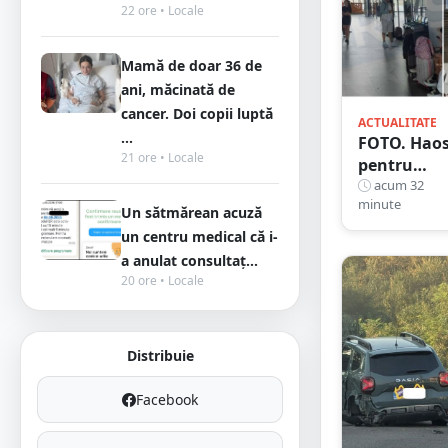
22 ore • Locale
Mamă de doar 36 de
ani, măcinată de
cancer. Doi copii luptă
ACTUALITATE
...
FOTO. Hao
21 ore • Locale
pentru
pasagerii
acum 32
minute
cursei Wizz
Un sătmărean acuză
Air Satu
un centru medical că i-
Mare –
a anulat consultaț...
Londra. Zb
20 ore • Locale
anulat, apo
o nouă
întârziere.
Distribuie
Fără
explicații
Facebook
clare