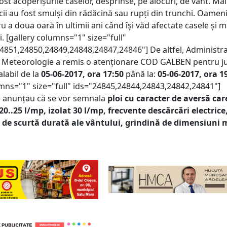
ost acoperișurile caselor, desprinse, pe alocuri, de vânt. Mai
cii au fost smulși din rădăcină sau rupți din trunchi. Oameni
u a doua oară în ultimii ani când își văd afectate casele și m
. [gallery columns="1" size="full"
4851,24850,24849,24848,24847,24846"] De altfel, Administra
 Meteorologie a remis o atenționare COD GALBEN pentru j
labil de la
05-06-2017, ora 17:50
până la:
05-06-2017, ora 1
umns="1" size="full" ids="24845,24844,24843,24842,24841"]
i anunțau că se vor semnala
ploi cu caracter de aversă car
0..25 l/mp, izolat 30 l/mp, frecvente descărcări electrice
i de scurtă durată ale vântului, grindină de dimensiuni m