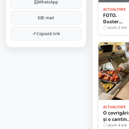
WhatsApp
ACTUALITATE
FOTO.
E-mail
Duster
rămas fără
acum 2 ore
Copiază link
puntea
spate după
un impact
violent.
Accident c
implicarea
unei mașin
din Satu
Mare
ACTUALITATE
O covrigări
și o cantin
din Satu
acum 4 ore