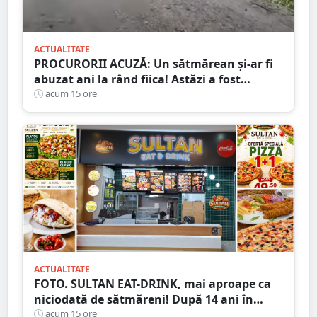
ACTUALITATE
PROCURORII ACUZĂ: Un sătmărean și-ar fi
abuzat ani la rând fiica! Astăzi a fost
arestat!
acum 15 ore
ACTUALITATE
FOTO. SULTAN EAT-DRINK, mai aproape ca
niciodată de sătmăreni! După 14 ani în
Micro 17, și-a deschis porțile în Shopping
acum 15 ore