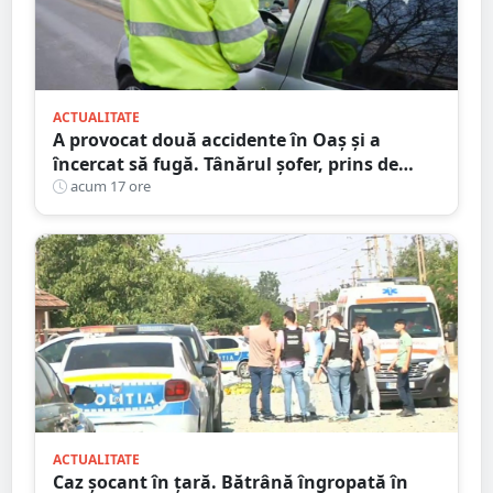
ACTUALITATE
A provocat două accidente în Oaș și a
încercat să fugă. Tânărul șofer, prins de
polițiștii sătmăreni. Încălcări grave ale
acum 17 ore
Codului Rutier
ACTUALITATE
Caz șocant în țară. Bătrână îngropată în