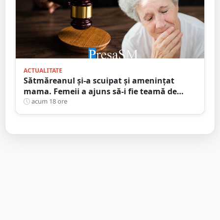
ACTUALITATE
Sătmăreanul și-a scuipat și amenințat
mama. Femeii a ajuns să-i fie teamă de
propriul fiu. Ce au decis magistrații
acum 18 ore