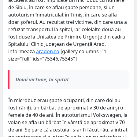
de Sibiu, în care se aflau șapte persoane, și un
autoturism înmatriculat în Timiş, în care se afla
doar șoferul. Au rezultat trei victime, din care una a
refuzat transportul la spital, iar celelalte două au
fost duse la Unitatea de Primire Urgenţe din cadrul
Spitalului Clinic Județean de Urgență Arad,
informează
aradon.ro
[gallery columns="1"
size="full" ids="75346,75345"]
Două victime, la spital
În microbuz erau șapte ocupanți, din care doi au
fost răniți: un bărbat de aproximativ 30 de ani și o
femeie de 40 de ani. În autoturismul Volkswagen, la
volan se afla un bărbat în vârstă de aproximativ 70
de ani. Se pare că acestuia i s-ar fi făcut rău, a intrat
pe contrasens și a intrat în coliziune cu microbuzul