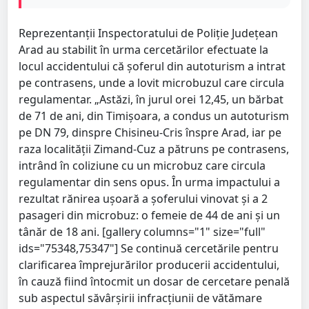
Reprezentanții Inspectoratului de Poliție Județean
Arad au stabilit în urma cercetărilor efectuate la
locul accidentului că șoferul din autoturism a intrat
pe contrasens, unde a lovit microbuzul care circula
regulamentar. „Astăzi, în jurul orei 12,45, un bărbat
de 71 de ani, din Timișoara, a condus un autoturism
pe DN 79, dinspre Chisineu-Cris înspre Arad, iar pe
raza localității Zimand-Cuz a pătruns pe contrasens,
intrând în coliziune cu un microbuz care circula
regulamentar din sens opus. În urma impactului a
rezultat rănirea ușoară a șoferului vinovat și a 2
pasageri din microbuz: o femeie de 44 de ani și un
tânăr de 18 ani. [gallery columns="1" size="full"
ids="75348,75347"] Se continuă cercetările pentru
clarificarea împrejurărilor producerii accidentului,
în cauză fiind întocmit un dosar de cercetare penală
sub aspectul săvârșirii infracțiunii de vătămare