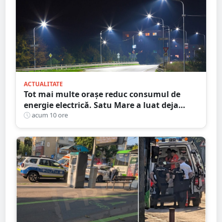
ACTUALITATE
Tot mai multe orașe reduc consumul de
energie electrică. Satu Mare a luat deja
măsuri. Cu ce soluții au venit ceilalți
acum 10 ore
primari