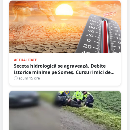
ACTUALITATE
Seceta hidrologică se agravează. Debite
istorice minime pe Someș. Cursuri mici de
ape au secat
acum 15 ore