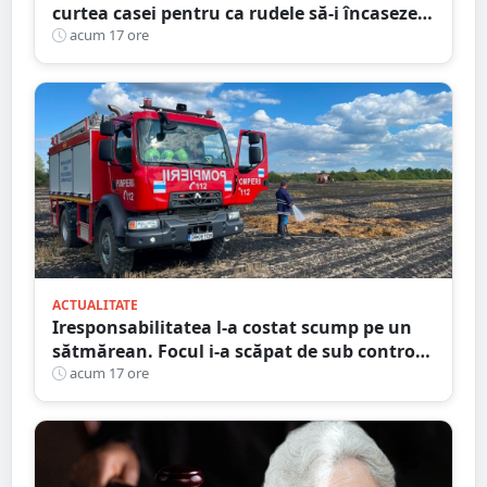
curtea casei pentru ca rudele să-i încaseze
pensia
acum 17 ore
ACTUALITATE
Iresponsabilitatea l-a costat scump pe un
sătmărean. Focul i-a scăpat de sub control.
La un pas să producă pagube majore
acum 17 ore