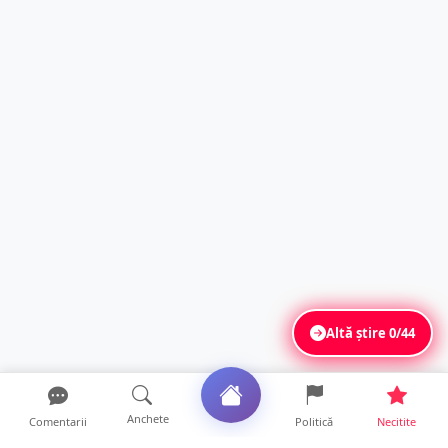
Altă știre
0/44
Anchete
Comentarii
Politică
Necitite