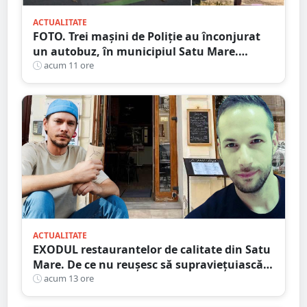
ACTUALITATE
FOTO. Trei mașini de Poliție au înconjurat
un autobuz, în municipiul Satu Mare.
Ambulanța, la fața locului
acum 11 ore
ACTUALITATE
EXODUL restaurantelor de calitate din Satu
Mare. De ce nu reușesc să supraviețuiască
localurile cu adevărat speciale?
acum 13 ore