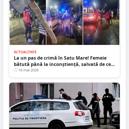
ACTUALITATE
La un pas de crimă în Satu Mare! Femeie
bătută până la inconștiență, salvată de cei
4 copilași
16 mai 2026