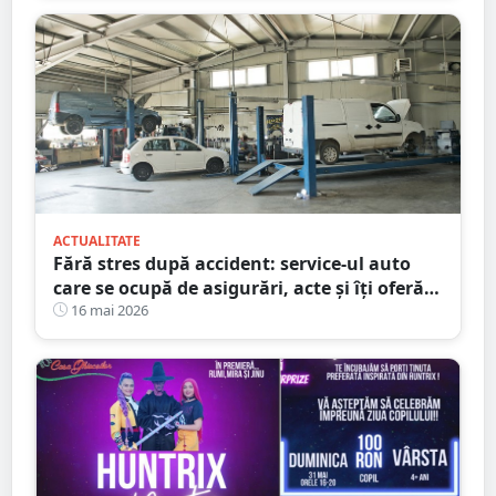
ACTUALITATE
Fără stres după accident: service-ul auto
care se ocupă de asigurări, acte și îți oferă
mașină la schimb
16 mai 2026