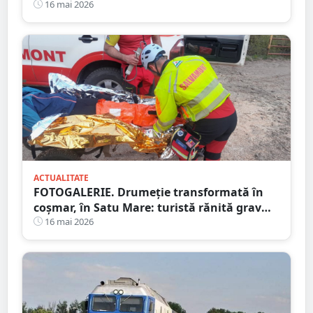
viața într-un accident cumplit
16 mai 2026
ACTUALITATE
FOTOGALERIE. Drumeție transformată în
coșmar, în Satu Mare: turistă rănită grav
după ce a alergat pe un traseu acoperit cu
16 mai 2026
frunze