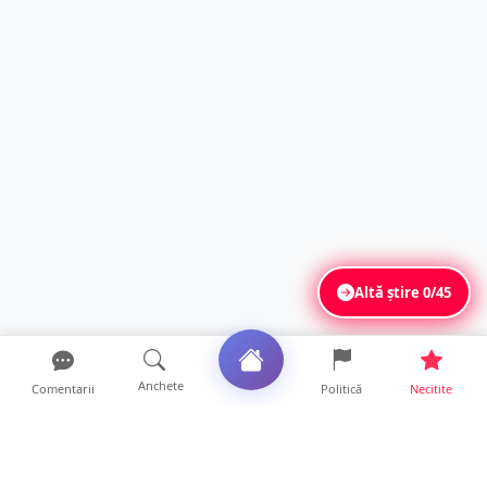
Altă știre
0/45
Anchete
Comentarii
Politică
Necitite
Ultimele articole