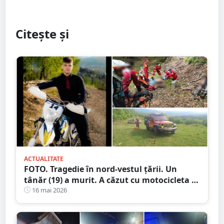
Citește și
ACTUALITATE
FOTO. Tragedie în nord-vestul țării. Un
tânăr (19) a murit. A căzut cu motocicleta în
prăpastie
16 mai 2026