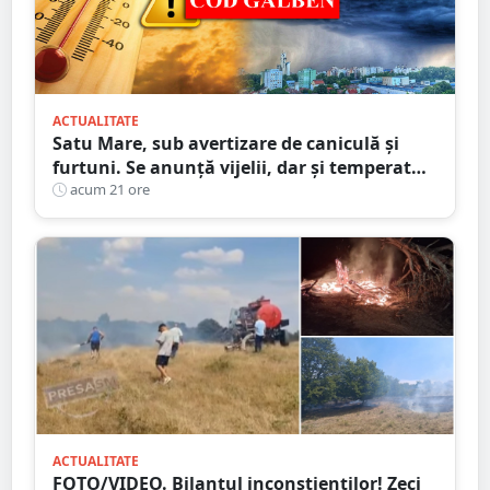
ACTUALITATE
Satu Mare, sub avertizare de caniculă și
furtuni. Se anunță vijelii, dar și temperaturi
ridicate. Avertizarea ANM
acum 21 ore
ACTUALITATE
FOTO/VIDEO. Bilanțul inconștienților! Zeci