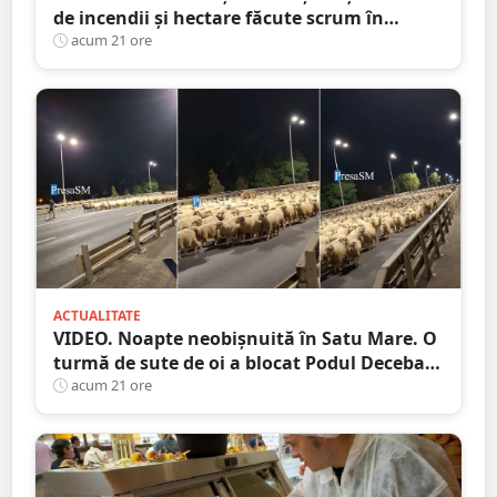
de incendii și hectare făcute scrum în
județul Satu Mare
acum 21 ore
ACTUALITATE
VIDEO. Noapte neobișnuită în Satu Mare. O
turmă de sute de oi a blocat Podul Decebal.
Gest de apreciat al ciobanului
acum 21 ore