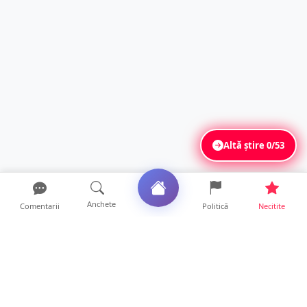
Altă știre
0/53
Anchete
Comentarii
Politică
Necitite
Ultimele articole
Polițist din Satu Mare, prins la volan cu 1,75
g/l alcool în...