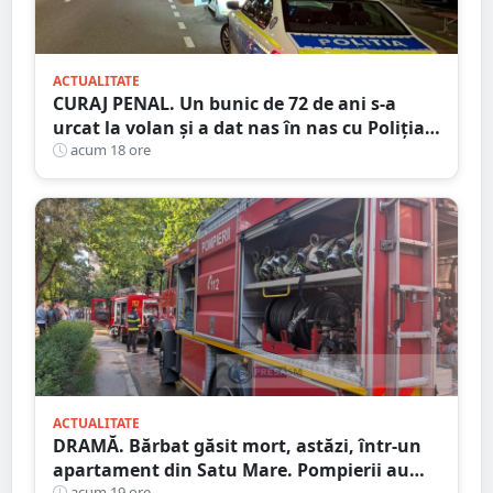
ACTUALITATE
CURAJ PENAL. Un bunic de 72 de ani s-a
urcat la volan și a dat nas în nas cu Poliția
Satu Mare
acum 18 ore
ACTUALITATE
DRAMĂ. Bărbat găsit mort, astăzi, într-un
apartament din Satu Mare. Pompierii au
acum 19 ore