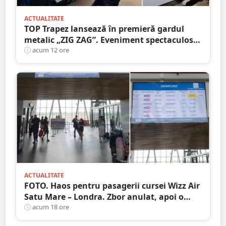
ACTUALITATE
TOP Trapez lansează în premieră gardul
metalic „ZIG ZAG”. Eveniment spectaculos
în Grădina Romei
acum 12 ore
ACTUALITATE
FOTO. Haos pentru pasagerii cursei Wizz Air
Satu Mare – Londra. Zbor anulat, apoi o
nouă întârziere. Fără explicații clare
acum 18 ore