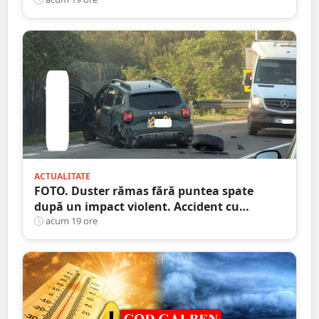
spart ușa
ACTUALITATE
FOTO. Duster rămas fără puntea spate
după un impact violent. Accident cu
implicarea unei mașini din Satu Mare
acum 19 ore