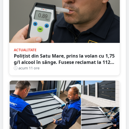
ACTUALITATE
Polițist din Satu Mare, prins la volan cu 1,75
g/l alcool în sânge. Fusese reclamat la 112
că circula pe contrasens
acum 11 ore